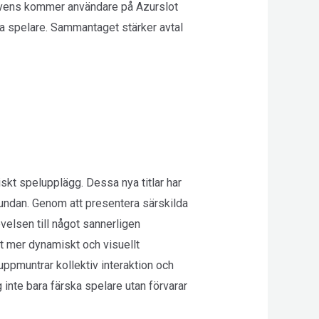
ekvens kommer användare på Azurslot
tala spelare. Sammantaget stärker avtal
kt spelupplägg. Dessa nya titlar har
 undan. Genom att presentera särskilda
elsen till något sannerligen
t mer dynamiskt och visuellt
ppmuntrar kollektiv interaktion och
 inte bara färska spelare utan förvarar