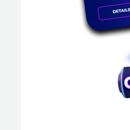
WP
ADA
Compliance
Check
plugin
to
enhance
accessibility.