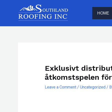
Skip
The
to
owner
HOME
content
of
this
website
has
Post
made
navigation
a
committment
Exklusivt distribu
to
åtkomstspelen för
accessibility
and
Leave a Comment
/
Uncategorized
/ 
inclusion,
please
report