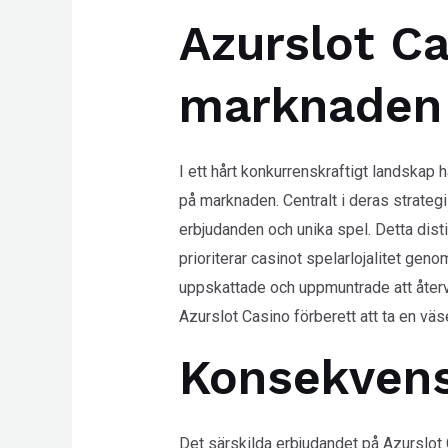
Azurslot Ca
marknaden
I ett hårt konkurrenskraftigt landskap
på marknaden. Centralt i deras strategi
erbjudanden och unika spel. Detta disti
prioriterar casinot spelarlojalitet gen
uppskattade och uppmuntrade att åter
Azurslot Casino förberett att ta en väs
Konsekvense
Det särskilda erbjudandet på Azurslot C