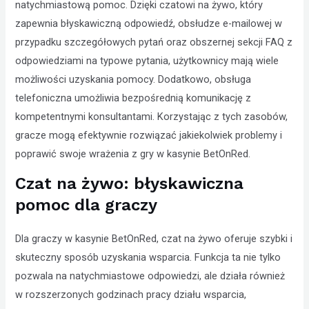
natychmiastową pomoc. Dzięki czatowi na żywo, który
zapewnia błyskawiczną odpowiedź, obsłudze e-mailowej w
przypadku szczegółowych pytań oraz obszernej sekcji FAQ z
odpowiedziami na typowe pytania, użytkownicy mają wiele
możliwości uzyskania pomocy. Dodatkowo, obsługa
telefoniczna umożliwia bezpośrednią komunikację z
kompetentnymi konsultantami. Korzystając z tych zasobów,
gracze mogą efektywnie rozwiązać jakiekolwiek problemy i
poprawić swoje wrażenia z gry w kasynie BetOnRed.
Czat na żywo: błyskawiczna
pomoc dla graczy
Dla graczy w kasynie BetOnRed, czat na żywo oferuje szybki i
skuteczny sposób uzyskania wsparcia. Funkcja ta nie tylko
pozwala na natychmiastowe odpowiedzi, ale działa również
w rozszerzonych godzinach pracy działu wsparcia,