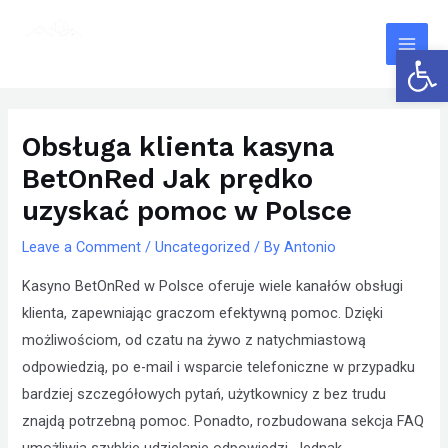
Skip
The
Main
to
owner
Open 
Men
content
of
this
Post
website
navigation
Obsługa klienta kasyna
has
BetOnRed Jak prędko
made
a
uzyskać pomoc w Polsce
committment
Leave a Comment
/
Uncategorized
/ By
Antonio
to
accessibility
Kasyno BetOnRed w Polsce oferuje wiele kanałów obsługi
and
klienta, zapewniając graczom efektywną pomoc. Dzięki
inclusion,
możliwościom, od czatu na żywo z natychmiastową
please
odpowiedzią, po e-mail i wsparcie telefoniczne w przypadku
report
bardziej szczegółowych pytań, użytkownicy z bez trudu
any
znajdą potrzebną pomoc. Ponadto, rozbudowana sekcja FAQ
problems
umożliwia szybkie udzielanie odpowiedzi. Jednak