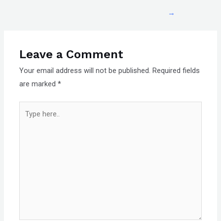
→
Leave a Comment
Your email address will not be published.
Required fields
are marked
*
Type
here..