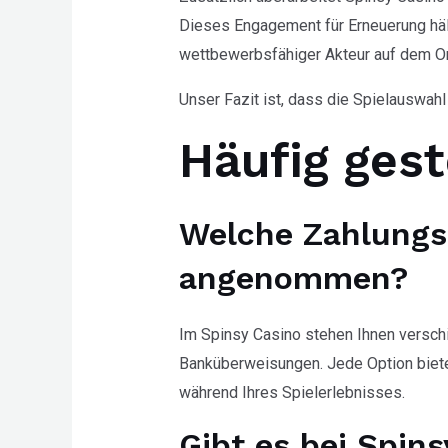
Dieses Engagement für Erneuerung hält
wettbewerbsfähiger Akteur auf dem On
Unser Fazit ist, dass die Spielauswahl
Häufig gest
Welche Zahlungs
angenommen?
Im Spinsy Casino stehen Ihnen versch
Banküberweisungen. Jede Option bietet
während Ihres Spielerlebnisses.
Gibt es bei Spin