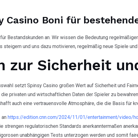
sy Casino Boni für bestehende
i für Bestandskunden an. Wir wissen die Bedeutung regelmäßiger
s steigern und uns dazu motivieren, regelmäßig neue Spiele und
zur Sicherheit und
auswahl setzt Spinsy Casino großen Wert auf Sicherheit und Fair
die privaten und wirtschaftlichen Daten der Spieler zu bewahren
hafft auch eine vertrauensvolle Atmosphäre, die die Basis für kre
o an
https://edition.cnn.com/2024/11/01/entertainment/video/h
e strengen regulatorischen Standards anerkanntermaßen anerka
e rigorosen unabhängigen Tests unterzogen werden und somit faire