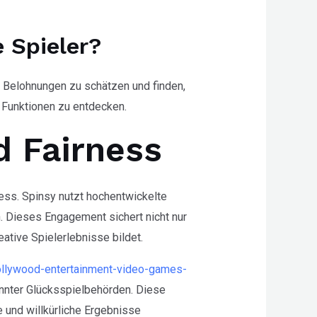
 Spieler?
 Belohnungen zu schätzen und finden,
 Funktionen zu entdecken.
 Fairness
ness. Spinsy nutzt hochentwickelte
. Dieses Engagement sichert nicht nur
ative Spielerlebnisse bildet.
ollywood-entertainment-video-games-
nnter Glücksspielbehörden. Diese
 und willkürliche Ergebnisse