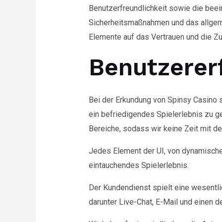
any
Benutzerfreundlichkeit sowie die beein
problems
Sicherheitsmaßnahmen und das allgem
that
Elemente auf das Vertrauen und die Zu
you
encounter
Benutzerer
using
the
Bei der Erkundung von Spinsy Casino s
contact
ein befriedigendes Spielerlebnis zu ge
form
Bereiche, sodass wir keine Zeit mit d
on
this
Jedes Element der UI, von dynamischen 
website.
eintauchendes Spielerlebnis.
This
site
Der Kundendienst spielt eine wesentli
uses
darunter Live-Chat, E-Mail und einen de
the