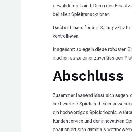
gewährleistet sind. Durch den Einsatz 
bei allen Spieltransaktionen.
Darüber hinaus fördert Spinsy aktiv be
kontrollieren.
Insgesamt spiegeln diese robusten Si
machen es zu einer zuverlässigen Pla
Abschluss
Zusammenfassend lässt sich sagen, da
hochwertige Spiele mit einer anwender
ein hochwertiges Spielerlebnis, währe
Kundenservice und der innovativen Spi
positioniert sich damit als wettbewer