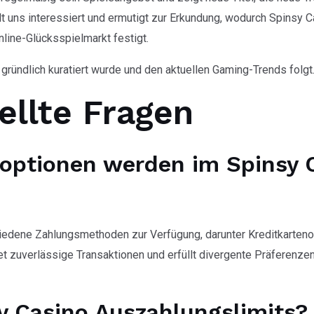
 uns interessiert und ermutigt zur Erkundung, wodurch Spinsy C
line-Glücksspielmarkt festigt.
 gründlich kuratiert wurde und den aktuellen Gaming-Trends folgt
ellte Fragen
optionen werden im Spinsy 
iedene Zahlungsmethoden zur Verfügung, darunter Kreditkarteno
 zuverlässige Transaktionen und erfüllt divergente Präferenzen
sy Casino Auszahlungslimits?