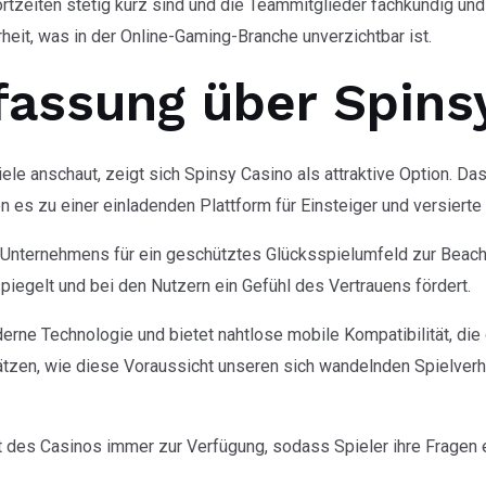
ortzeiten stetig kurz sind und die Teammitglieder fachkundig 
heit, was in der Online-Gaming-Branche unverzichtbar ist.
ssung über Spinsy
ele anschaut, zeigt sich Spinsy Casino als attraktive Option. Da
 es zu einer einladenden Plattform für Einsteiger und versierte
Unternehmens für ein geschütztes Glücksspielumfeld zur Beacht
egelt und bei den Nutzern ein Gefühl des Vertrauens fördert.
erne Technologie und bietet nahtlose mobile Kompatibilität, di
ätzen, wie diese Voraussicht unseren sich wandelnden Spielverh
 des Casinos immer zur Verfügung, sodass Spieler ihre Fragen e