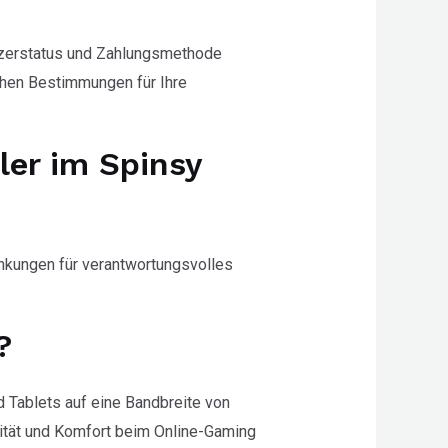
utzerstatus und Zahlungsmethode
chen Bestimmungen für Ihre
ler im Spinsy
änkungen für verantwortungsvolles
?
 Tablets auf eine Bandbreite von
lität und Komfort beim Online-Gaming