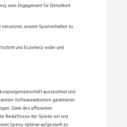
insy sein Engagement für Ehrlichkeit
e versetzen, unsere Spielverhalten zu
schritt und Exzellenz wider und
cksspielgemeinschaft auszeichnet und
kannten Softwareanbietern garantieren
igen. Dank des effizienten
ie Bedürfnisse der Spieler ein und
eint Spinsy optimal aufgestellt zu