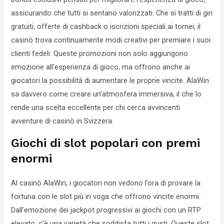
assicurando che tutti si sentano valorizzati. Che si tratti di giri
gratuiti, offerte di cashback o iscrizioni speciali ai tornei, il
casinò trova continuamente modi creativi per premiare i suoi
clienti fedeli. Queste promozioni non solo aggiungono
emozione all’esperienza di gioco, ma offrono anche ai
giocatori la possibilità di aumentare le proprie vincite. AlaWin
sa davvero come creare un’atmosfera immersiva, il che lo
rende una scelta eccellente per chi cerca avvincenti
avventure di casinò in Svizzera.
Giochi di slot popolari con premi
enormi
Al casinò AlaWin, i giocatori non vedono l’ora di provare la
fortuna con le slot più in voga che offrono vincite enormi.
Dall’emozione dei jackpot progressivi ai giochi con un RTP
elevato, c’è una varietà che soddisfa tutti i gusti. Queste slot