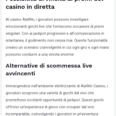
casino in diretta
Al casino AlaWin, i giocatori possono investigare
emozionanti giochi live che forniscono occasioni di premi
singolari. Con ai jackpot progressivi e all’comunicazione in
istantanea, il godimento non cessa mai. Queste funzionalità
creano un scenario coinvolgente in cui ogni giro e ogni mano
possono condurre a una vincita enorme.
Alternative di scommessa live
avvincenti
Immergendosi nell’ambiente elettrizzante di AlaWin Casino, i
giocatori scoprono una varietà di giochi dal vivo che
promettono eccitanti opportunità di jackpot. Questi giochi
offrono un’esperienza di gioco con croupier dal vivo
incomparabile, coinvolgendo i giocatori in un’avventura