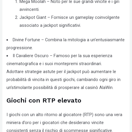
Mega Moolah – Noto per le sue grandi vincite e i giri
avvincenti.
Jackpot Giant – Fornisce un gameplay coinvolgente
associato a jackpot significativi.
Divine Fortune – Combina la mitologia a un’entusiasmante
progressione.
Il Cavaliere Oscuro – Famoso per la sua esperienza
cinematografica e i suoi montepremi straordinari.
Adottare strategie astute per il jackpot può aumentare le
probabilità di vincita in questi giochi, cambiando ogni giro in
un’stimolante possibilità di prosperare al casinò AlaWin.
Giochi con RTP elevato
I giochi con un alto ritorno al giocatore (RTP) sono una vera
miniera d’oro per i giocatori che desiderano vincite
consistenti senza il rischio di scommesse significative.