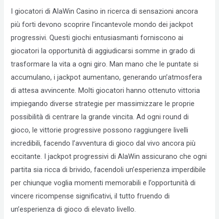
I giocatori di AlaWin Casino in ricerca di sensazioni ancora
più forti devono scoprire l’incantevole mondo dei jackpot
progressivi. Questi giochi entusiasmanti forniscono ai
giocatori la opportunità di aggiudicarsi somme in grado di
trasformare la vita a ogni giro. Man mano che le puntate si
accumulano, i jackpot aumentano, generando un’atmosfera
di attesa avvincente. Molti giocatori hanno ottenuto vittoria
impiegando diverse strategie per massimizzare le proprie
possibilità di centrare la grande vincita. Ad ogni round di
gioco, le vittorie progressive possono raggiungere livelli
incredibili, facendo l’avventura di gioco dal vivo ancora più
eccitante. I jackpot progressivi di AlaWin assicurano che ogni
partita sia ricca di brivido, facendoli un’esperienza imperdibile
per chiunque voglia momenti memorabili e l’opportunità di
vincere ricompense significativi, il tutto fruendo di
un’esperienza di gioco di elevato livello.