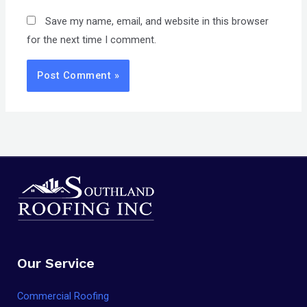
Save my name, email, and website in this browser
for the next time I comment.
Our Service
Commercial Roofing