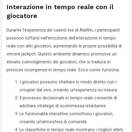
Interazione in tempo reale con il
giocatore
Durante l’esperienza del casinò live di AlaWin, i partecipanti
possono tuffarsi nell’emozione dell’interazione in tempo
reale con altri giocatori, aumentando le proprie possibilità di
vincere jackpot. Questo ambiente dinamico promuove un
elevato coinvolgimento dei giocatori, che si traduce in
preziose ricompense in tempo reale. Ecco come funziona:
I giocatori possono chattare in modo diretto con i
croupier dal vivo, creando un’esperienza su misura.
Il processo decisionale in tempo reale consente di
adottare strategie di scommessa istantanee.
Le funzionalità interattive connettono i giocatori,
creando un’atmosfera di comunità.
Le classifiche in tempo reale mostrano i migliori atleti,