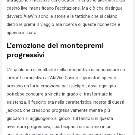
that
casinò live intensificano l’eccitazione. Ma ciò che distingue
you
davvero AlaWin sono le storie e le tattiche che si celano
encounter
dietro le premi. Il viaggio alla ricerca di queste ricchezze è
using
appena iniziato.
the
L’emozione dei montepremi
contact
progressivi
form
on
C’è qualcosa di esaltante nella prospettiva di conquistare un
this
jackpot cumulativo all’AlaWin Casino. I giocatori spesso
website.
provano un’forte emozione per i jackpot, dove ogni giro
This
potrebbe condurre a vincite in grado di trasformare la
site
esistenza. Il fascino sta nella caratteristica incerta di questi
uses
jackpot, che crescono progressivamente mentre più
the
giocatori si aggiungono al gioco. Tuffandosi in questa
WP
avventura progressiva, i partecipanti si inoltrano in un
ADA
universo di ricchezze segreti in attesa di essere trovati. Ogni