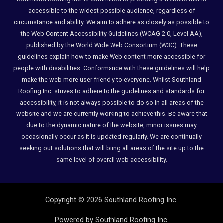
accessible to the widest possible audience, regardless of
circumstance and ability. We aim to adhere as closely as possible to
the Web Content Accessibility Guidelines (WCAG 2.0, Level AA),
published by the World Wide Web Consortium (W3C). These
guidelines explain how to make Web content more accessible for
people with disabilities. Conformance with these guidelines will help
make the web more user friendly to everyone. Whilst Southland
Roofing Inc. strives to adhere to the guidelines and standards for
accessibility, it is not always possible to do so in all areas of the
website and we are currently working to achieve this. Be aware that
due to the dynamic nature of the website, minor issues may
occasionally occur as it is updated regularly. We are continually
seeking out solutions that will bring all areas of the site up to the
same level of overall web accessibility.
Copyright © 2026 Southland Roofing Inc.
Powered by Southland Roofing Inc.