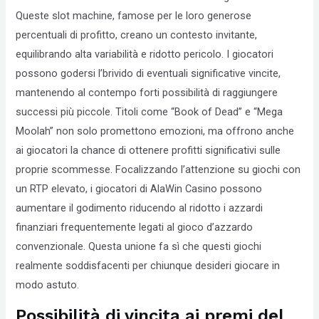
Queste slot machine, famose per le loro generose
percentuali di profitto, creano un contesto invitante,
equilibrando alta variabilità e ridotto pericolo. I giocatori
possono godersi l’brivido di eventuali significative vincite,
mantenendo al contempo forti possibilità di raggiungere
successi più piccole. Titoli come “Book of Dead” e “Mega
Moolah” non solo promettono emozioni, ma offrono anche
ai giocatori la chance di ottenere profitti significativi sulle
proprie scommesse. Focalizzando l’attenzione su giochi con
un RTP elevato, i giocatori di AlaWin Casino possono
aumentare il godimento riducendo al ridotto i azzardi
finanziari frequentemente legati al gioco d’azzardo
convenzionale. Questa unione fa sì che questi giochi
realmente soddisfacenti per chiunque desideri giocare in
modo astuto.
Possibilità di vincita ai premi del