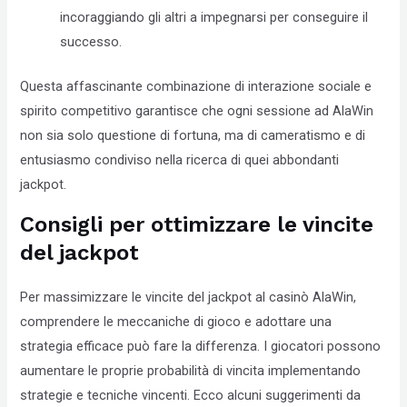
incoraggiando gli altri a impegnarsi per conseguire il
successo.
Questa affascinante combinazione di interazione sociale e
spirito competitivo garantisce che ogni sessione ad AlaWin
non sia solo questione di fortuna, ma di cameratismo e di
entusiasmo condiviso nella ricerca di quei abbondanti
jackpot.
Consigli per ottimizzare le vincite
del jackpot
Per massimizzare le vincite del jackpot al casinò AlaWin,
comprendere le meccaniche di gioco e adottare una
strategia efficace può fare la differenza. I giocatori possono
aumentare le proprie probabilità di vincita implementando
strategie e tecniche vincenti. Ecco alcuni suggerimenti da