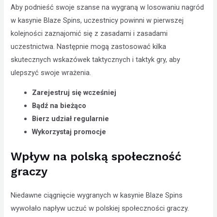
Aby podnieść swoje szanse na wygraną w losowaniu nagród
w kasynie Blaze Spins, uczestnicy powinni w pierwszej
kolejności zaznajomić się z zasadami i zasadami
uczestnictwa. Następnie mogą zastosować kilka
skutecznych wskazówek taktycznych i taktyk gry, aby
ulepszyć swoje wrażenia.
Zarejestruj się wcześniej
Bądź na bieżąco
Bierz udział regularnie
Wykorzystaj promocje
Wpływ na polską społeczność
graczy
Niedawne ciągnięcie wygranych w kasynie Blaze Spins
wywołało napływ uczuć w polskiej społeczności graczy.