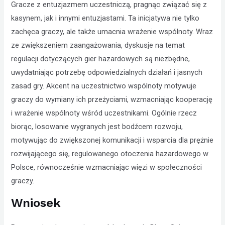
Gracze z entuzjazmem uczestniczą, pragnąc związać się z
kasynem, jak i innymi entuzjastami. Ta inicjatywa nie tylko
zachęca graczy, ale także umacnia wrażenie wspólnoty. Wraz
ze zwiększeniem zaangażowania, dyskusje na temat
regulacji dotyczących gier hazardowych są niezbędne,
uwydatniając potrzebę odpowiedzialnych działań i jasnych
zasad gry. Akcent na uczestnictwo wspólnoty motywuje
graczy do wymiany ich przeżyciami, wzmacniając kooperację
i wrażenie wspólnoty wśród uczestnikami. Ogólnie rzecz
biorąc, losowanie wygranych jest bodźcem rozwoju,
motywując do zwiększonej komunikacji i wsparcia dla prężnie
rozwijającego się, regulowanego otoczenia hazardowego w
Polsce, równocześnie wzmacniając więzi w społeczności
graczy.
Wniosek