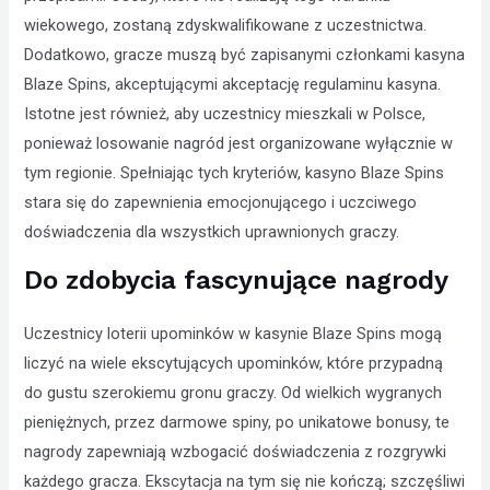
wiekowego, zostaną zdyskwalifikowane z uczestnictwa.
Dodatkowo, gracze muszą być zapisanymi członkami kasyna
Blaze Spins, akceptującymi akceptację regulaminu kasyna.
Istotne jest również, aby uczestnicy mieszkali w Polsce,
ponieważ losowanie nagród jest organizowane wyłącznie w
tym regionie. Spełniając tych kryteriów, kasyno Blaze Spins
stara się do zapewnienia emocjonującego i uczciwego
doświadczenia dla wszystkich uprawnionych graczy.
Do zdobycia fascynujące nagrody
Uczestnicy loterii upominków w kasynie Blaze Spins mogą
liczyć na wiele ekscytujących upominków, które przypadną
do gustu szerokiemu gronu graczy. Od wielkich wygranych
pieniężnych, przez darmowe spiny, po unikatowe bonusy, te
nagrody zapewniają wzbogacić doświadczenia z rozgrywki
każdego gracza. Ekscytacja na tym się nie kończą; szczęśliwi