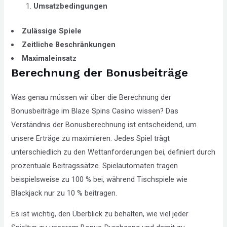
Umsatzbedingungen
Zulässige Spiele
Zeitliche Beschränkungen
Maximaleinsatz
Berechnung der Bonusbeiträge
Was genau müssen wir über die Berechnung der
Bonusbeiträge im Blaze Spins Casino wissen? Das
Verständnis der Bonusberechnung ist entscheidend, um
unsere Erträge zu maximieren. Jedes Spiel trägt
unterschiedlich zu den Wettanforderungen bei, definiert durch
prozentuale Beitragssätze. Spielautomaten tragen
beispielsweise zu 100 % bei, während Tischspiele wie
Blackjack nur zu 10 % beitragen.
Es ist wichtig, den Überblick zu behalten, wie viel jeder