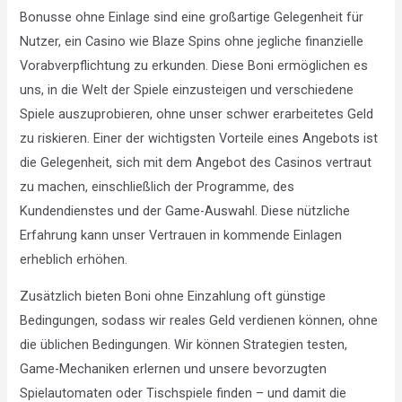
Bonusse ohne Einlage sind eine großartige Gelegenheit für
Nutzer, ein Casino wie Blaze Spins ohne jegliche finanzielle
Vorabverpflichtung zu erkunden. Diese Boni ermöglichen es
uns, in die Welt der Spiele einzusteigen und verschiedene
Spiele auszuprobieren, ohne unser schwer erarbeitetes Geld
zu riskieren. Einer der wichtigsten Vorteile eines Angebots ist
die Gelegenheit, sich mit dem Angebot des Casinos vertraut
zu machen, einschließlich der Programme, des
Kundendienstes und der Game-Auswahl. Diese nützliche
Erfahrung kann unser Vertrauen in kommende Einlagen
erheblich erhöhen.
Zusätzlich bieten Boni ohne Einzahlung oft günstige
Bedingungen, sodass wir reales Geld verdienen können, ohne
die üblichen Bedingungen. Wir können Strategien testen,
Game-Mechaniken erlernen und unsere bevorzugten
Spielautomaten oder Tischspiele finden – und damit die