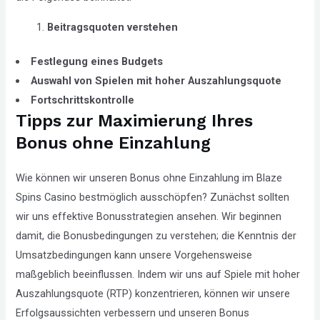
Beitragsquoten verstehen
Festlegung eines Budgets
Auswahl von Spielen mit hoher Auszahlungsquote
Fortschrittskontrolle
Tipps zur Maximierung Ihres
Bonus ohne Einzahlung
Wie können wir unseren Bonus ohne Einzahlung im Blaze
Spins Casino bestmöglich ausschöpfen? Zunächst sollten
wir uns effektive Bonusstrategien ansehen. Wir beginnen
damit, die Bonusbedingungen zu verstehen; die Kenntnis der
Umsatzbedingungen kann unsere Vorgehensweise
maßgeblich beeinflussen. Indem wir uns auf Spiele mit hoher
Auszahlungsquote (RTP) konzentrieren, können wir unsere
Erfolgsaussichten verbessern und unseren Bonus