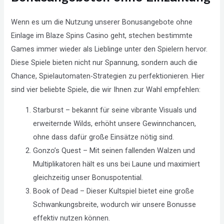
Wenn es um die Nutzung unserer Bonusangebote ohne
Einlage im Blaze Spins Casino geht, stechen bestimmte
Games immer wieder als Lieblinge unter den Spielern hervor.
Diese Spiele bieten nicht nur Spannung, sondern auch die
Chance, Spielautomaten-Strategien zu perfektionieren. Hier
sind vier beliebte Spiele, die wir Ihnen zur Wahl empfehlen:
Starburst – bekannt für seine vibrante Visuals und
erweiternde Wilds, erhöht unsere Gewinnchancen,
ohne dass dafür große Einsätze nötig sind.
Gonzo’s Quest – Mit seinen fallenden Walzen und
Multiplikatoren hält es uns bei Laune und maximiert
gleichzeitig unser Bonuspotential.
Book of Dead – Dieser Kultspiel bietet eine große
Schwankungsbreite, wodurch wir unsere Bonusse
effektiv nutzen können.