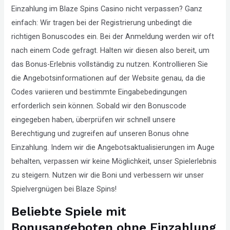
Einzahlung im Blaze Spins Casino nicht verpassen? Ganz
einfach: Wir tragen bei der Registrierung unbedingt die
richtigen Bonuscodes ein. Bei der Anmeldung werden wir oft
nach einem Code gefragt. Halten wir diesen also bereit, um
das Bonus-Erlebnis vollständig zu nutzen. Kontrollieren Sie
die Angebotsinformationen auf der Website genau, da die
Codes variieren und bestimmte Eingabebedingungen
erforderlich sein können. Sobald wir den Bonuscode
eingegeben haben, überprüfen wir schnell unsere
Berechtigung und zugreifen auf unseren Bonus ohne
Einzahlung. Indem wir die Angebotsaktualisierungen im Auge
behalten, verpassen wir keine Möglichkeit, unser Spielerlebnis
zu steigern. Nutzen wir die Boni und verbessern wir unser
Spielvergnügen bei Blaze Spins!
Beliebte Spiele mit
Bonusangeboten ohne Einzahlung