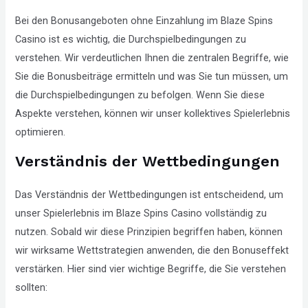
Compliance
Bei den Bonusangeboten ohne Einzahlung im Blaze Spins
Check
Casino ist es wichtig, die Durchspielbedingungen zu
plugin
verstehen. Wir verdeutlichen Ihnen die zentralen Begriffe, wie
to
Sie die Bonusbeiträge ermitteln und was Sie tun müssen, um
enhance
die Durchspielbedingungen zu befolgen. Wenn Sie diese
accessibility.
Aspekte verstehen, können wir unser kollektives Spielerlebnis
optimieren.
Verständnis der Wettbedingungen
Das Verständnis der Wettbedingungen ist entscheidend, um
unser Spielerlebnis im Blaze Spins Casino vollständig zu
nutzen. Sobald wir diese Prinzipien begriffen haben, können
wir wirksame Wettstrategien anwenden, die den Bonuseffekt
verstärken. Hier sind vier wichtige Begriffe, die Sie verstehen
sollten: