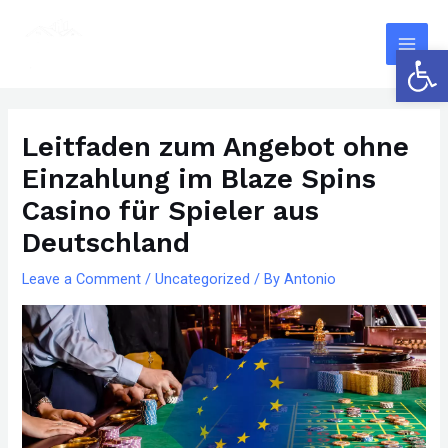
Skip
The
Main
to
owner
Open 
Men
content
of
this
Post
website
navigation
Leitfaden zum Angebot ohne
has
Einzahlung im Blaze Spins
made
a
Casino für Spieler aus
committment
Deutschland
to
Leave a Comment
/
Uncategorized
/ By
Antonio
accessibility
and
inclusion,
please
report
any
problems