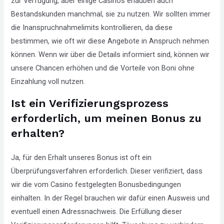
zur Verfügung, aber einige Casinos erlauben auch
Bestandskunden manchmal, sie zu nutzen. Wir sollten immer
die Inanspruchnahmelimits kontrollieren, da diese
bestimmen, wie oft wir diese Angebote in Anspruch nehmen
können. Wenn wir über die Details informiert sind, können wir
unsere Chancen erhöhen und die Vorteile von Boni ohne
Einzahlung voll nutzen.
Ist ein Verifizierungsprozess
erforderlich, um meinen Bonus zu
erhalten?
Ja, für den Erhalt unseres Bonus ist oft ein
Überprüfungsverfahren erforderlich. Dieser verifiziert, dass
wir die vom Casino festgelegten Bonusbedingungen
einhalten. In der Regel brauchen wir dafür einen Ausweis und
eventuell einen Adressnachweis. Die Erfüllung dieser