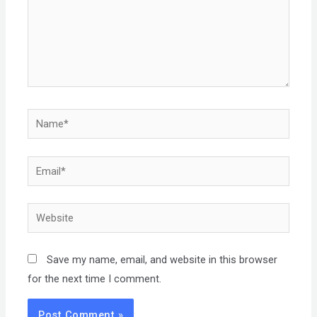
Name*
Email*
Website
Save my name, email, and website in this browser
for the next time I comment.