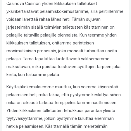
Compliance
Casinova Casinon yhden klikkauksen talletukset
Check
yksinkertaistavat pelaamiskokemustamme, sillä pelitilillemme
plugin
voidaan lähettää rahaa lähes heti. Tämän sujuvan
to
järjestelmän sisällä toimivien talletusten käsittäminen on
enhance
pelaajille taitaville pelaajille olennaista. Kun teemme yhden
accessibility.
klikkauksen talletuksen, ohitamme perinteisen
monimutkaisen prosessin, joka monesti turhauttaa useita
pelaajia. Tämä tapa liittää luotettavasti valitsemamme
maksutavan, mikä poistaa toistuvien syöttöjen tarpeen joka
kerta, kun haluamme pelata.
Käyttäjäkokemuksemme muuttuu, kun voimme käynnistää
pelaamisen heti, mikä takaa, että pystymme keskittyä siihen,
mikä on oikeasti tärkeää: lempipeleistämme nauttimiseen.
Yhden klikkauksen talletusten tehokkuus parantaa yleistä
tyytyväisyyttämme, jolloin pystymme kuluttaa enemmän
hetkiä pelaamiseen. Käsittämällä tämän menetelmän