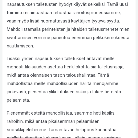
napsautuksen talletusten hyödyt käyvät selkeiksi. Tämä uusi
toiminto ei ainoastaan tehostaa rahoitusprosessiamme,
vaan myös lisää huomattavasti käyttäjien tyytyväisyyttä.
Mahdollistamalla perinteisten ja hitaiden talletusmenetelmien
sivuttamisen voimme paneutua enemmän pelikokemuksesta
nauttimiseen.
Lisäksi yhden napsautuksen talletukset antavat meille
monesti tilaisuuden asettaa henkilökohtaisia talletusrajoja,
mikä antaa olennaisen tason taloushallintaa. Tämä
mahdollistaa meille mahdollisuuden hallita menojamme
järkevästi, pienentää ylikulutuksen riskiä ja tukee tietoista
pelaamista.
Pienemmät esteitä mahdollistaa, saamme heti käsiksi
rahoihin, mikä antaa pikaisemman pelaamisen
suosikkipeleihimme. Tämän tavan helppous kannustaa