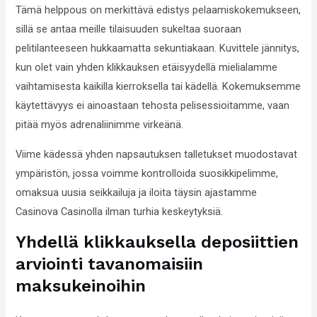
Tämä helppous on merkittävä edistys pelaamiskokemukseen,
sillä se antaa meille tilaisuuden sukeltaa suoraan
pelitilanteeseen hukkaamatta sekuntiakaan. Kuvittele jännitys,
kun olet vain yhden klikkauksen etäisyydellä mielialamme
vaihtamisesta kaikilla kierroksella tai kädellä. Kokemuksemme
käytettävyys ei ainoastaan tehosta pelisessioitamme, vaan
pitää myös adrenaliinimme virkeänä.
Viime kädessä yhden napsautuksen talletukset muodostavat
ympäristön, jossa voimme kontrolloida suosikkipelimme,
omaksua uusia seikkailuja ja iloita täysin ajastamme
Casinova Casinolla ilman turhia keskeytyksiä.
Yhdellä klikkauksella deposiittien
arviointi tavanomaisiin
maksukeinoihin