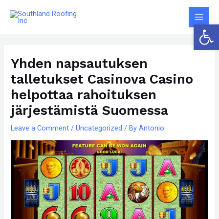
Skip
The
Main
to
owner
Open 
Men
content
of
Post
this
navigation
website
Yhden napsautuksen
has
talletukset Casinova Casino
made
helpottaa rahoituksen
a
järjestämistä Suomessa
committment
to
Leave a Comment
/
Uncategorized
/ By
Antonio
accessibility
and
inclusion,
please
report
any
problems