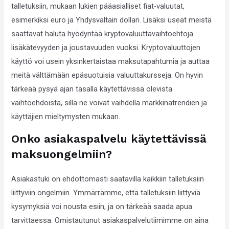
talletuksiin, mukaan lukien pääasialliset fiat-valuutat,
esimerkiksi euro ja Yhdysvaltain dollari. Lisäksi useat meistä
saattavat haluta hyödyntää kryptovaluuttavaihtoehtoja
lisäkätevyyden ja joustavuuden vuoksi. Kryptovaluuttojen
käyttö voi usein yksinkertaistaa maksutapahtumia ja auttaa
meitä välttämään epäsuotuisia valuuttakursseja. On hyvin
tärkeää pysyä ajan tasalla käytettävissä olevista
vaihtoehdoista, sillä ne voivat vaihdella markkinatrendien ja
käyttäjien mieltymysten mukaan.
Onko asiakaspalvelu käytettävissä
maksuongelmiin?
Asiakastuki on ehdottomasti saatavilla kaikkiin talletuksiin
liittyviin ongelmiin. Ymmärrämme, että talletuksiin liittyviä
kysymyksiä voi nousta esiin, ja on tärkeää saada apua
tarvittaessa. Omistautunut asiakaspalvelutiimimme on aina