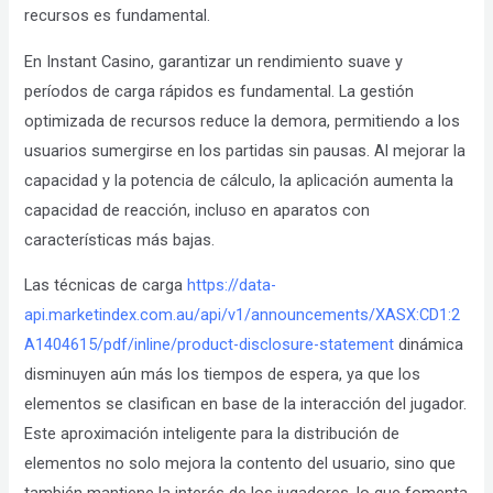
recursos es fundamental.
En Instant Casino, garantizar un rendimiento suave y
períodos de carga rápidos es fundamental. La gestión
optimizada de recursos reduce la demora, permitiendo a los
usuarios sumergirse en los partidas sin pausas. Al mejorar la
capacidad y la potencia de cálculo, la aplicación aumenta la
capacidad de reacción, incluso en aparatos con
características más bajas.
Las técnicas de carga
https://data-
api.marketindex.com.au/api/v1/announcements/XASX:CD1:2
A1404615/pdf/inline/product-disclosure-statement
dinámica
disminuyen aún más los tiempos de espera, ya que los
elementos se clasifican en base de la interacción del jugador.
Este aproximación inteligente para la distribución de
elementos no solo mejora la contento del usuario, sino que