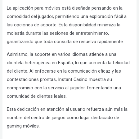
La aplicación para móviles está diseñada pensando en la
comodidad del jugador, permitiendo una exploración fácil a
las opciones de soporte. Esta disponibilidad minimiza la
molestia durante las sesiones de entretenimiento,
garantizando que toda consulta se resuelva rápidamente.
Asimismo, la soporte en varios idiomas atiende a una
clientela heterogénea en España, lo que aumenta la felicidad
del cliente. Al enfocarse en la comunicación eficaz y las
contestaciones prontas, Instant Casino muestra su
compromiso con la servicio al jugador, fomentando una
comunidad de clientes leales.
Esta dedicación en atención al usuario refuerza aún más la
nombre del centro de juegos como lugar destacado de
gaming móviles.