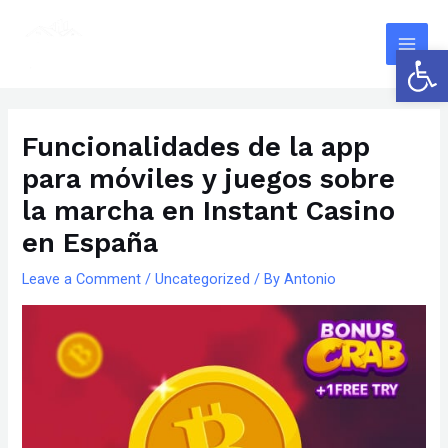
Skip
The
Main
to
owner
Open 
Men
content
of
this
Post
website
navigation
Funcionalidades de la app
has
para móviles y juegos sobre
made
a
la marcha en Instant Casino
committment
en España
to
Leave a Comment
/
Uncategorized
/ By
Antonio
accessibility
and
inclusion,
please
report
any
problems