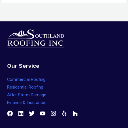
Our Service
Commercial Roofing
Residential Roofing
After Storm Damage
Finance & Insurance