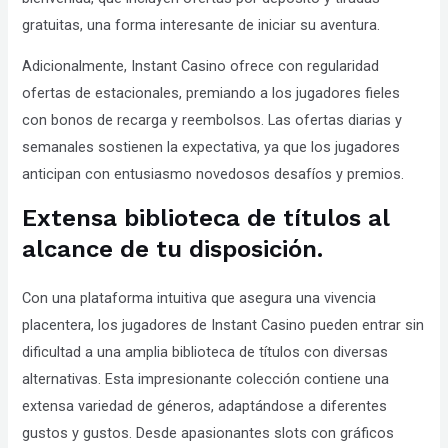
gratuitas, una forma interesante de iniciar su aventura.
Adicionalmente, Instant Casino ofrece con regularidad
ofertas de estacionales, premiando a los jugadores fieles
con bonos de recarga y reembolsos. Las ofertas diarias y
semanales sostienen la expectativa, ya que los jugadores
anticipan con entusiasmo novedosos desafíos y premios.
Extensa biblioteca de títulos al
alcance de tu disposición.
Con una plataforma intuitiva que asegura una vivencia
placentera, los jugadores de Instant Casino pueden entrar sin
dificultad a una amplia biblioteca de títulos con diversas
alternativas. Esta impresionante colección contiene una
extensa variedad de géneros, adaptándose a diferentes
gustos y gustos. Desde apasionantes slots con gráficos