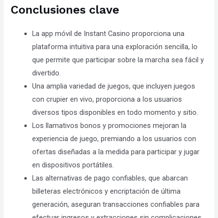
Compliance
Conclusiones clave
Check
plugin
La app móvil de Instant Casino proporciona una
to
plataforma intuitiva para una exploración sencilla, lo
enhance
que permite que participar sobre la marcha sea fácil y
accessibility.
divertido.
Una amplia variedad de juegos, que incluyen juegos
con crupier en vivo, proporciona a los usuarios
diversos tipos disponibles en todo momento y sitio.
Los llamativos bonos y promociones mejoran la
experiencia de juego, premiando a los usuarios con
ofertas diseñadas a la medida para participar y jugar
en dispositivos portátiles.
Las alternativas de pago confiables, que abarcan
billeteras electrónicos y encriptación de última
generación, aseguran transacciones confiables para
efectuar ingresos y extracciones sin complicaciones