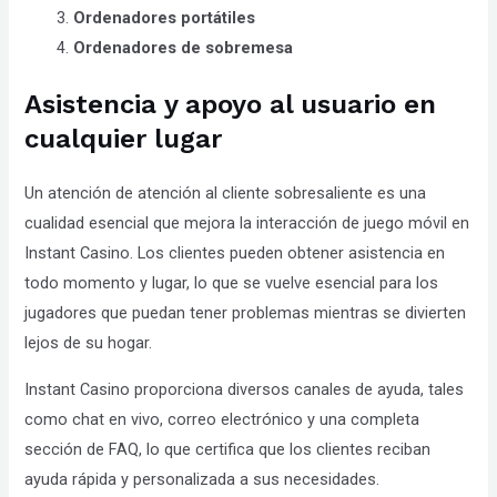
Ordenadores portátiles
Ordenadores de sobremesa
Asistencia y apoyo al usuario en
cualquier lugar
Un atención de atención al cliente sobresaliente es una
cualidad esencial que mejora la interacción de juego móvil en
Instant Casino. Los clientes pueden obtener asistencia en
todo momento y lugar, lo que se vuelve esencial para los
jugadores que puedan tener problemas mientras se divierten
lejos de su hogar.
Instant Casino proporciona diversos canales de ayuda, tales
como chat en vivo, correo electrónico y una completa
sección de FAQ, lo que certifica que los clientes reciban
ayuda rápida y personalizada a sus necesidades.