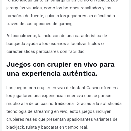
jerarquías visuales, como los botones resaltados y los
tamaños de fuente, guían a los jugadores sin dificultad a
través de sus opciones de gaming.
Adicionalmente, la inclusión de una característica de
búsqueda ayuda a los usuarios a localizar títulos o
características particulares con facilidad.
Juegos con crupier en vivo para
una experiencia auténtica.
Los juegos con crupier en vivo de Instant Casino ofrecen a
los jugadores una experiencia inmersiva que se parece
mucho a la de un casino tradicional. Gracias a la sofisticada
tecnología de streaming en vivo, estos juegos incluyen
crupieres reales que presentan apasionantes variantes de
blackjack, ruleta y baccarat en tiempo real.