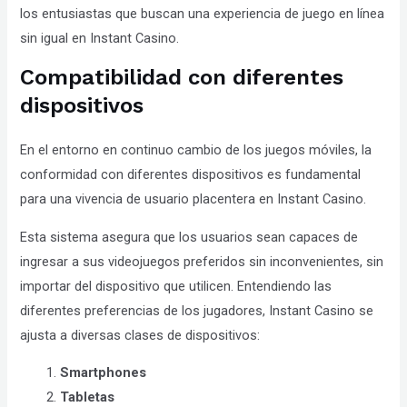
los entusiastas que buscan una experiencia de juego en línea
sin igual en Instant Casino.
Compatibilidad con diferentes
dispositivos
En el entorno en continuo cambio de los juegos móviles, la
conformidad con diferentes dispositivos es fundamental
para una vivencia de usuario placentera en Instant Casino.
Esta sistema asegura que los usuarios sean capaces de
ingresar a sus videojuegos preferidos sin inconvenientes, sin
importar del dispositivo que utilicen. Entendiendo las
diferentes preferencias de los jugadores, Instant Casino se
ajusta a diversas clases de dispositivos:
Smartphones
Tabletas