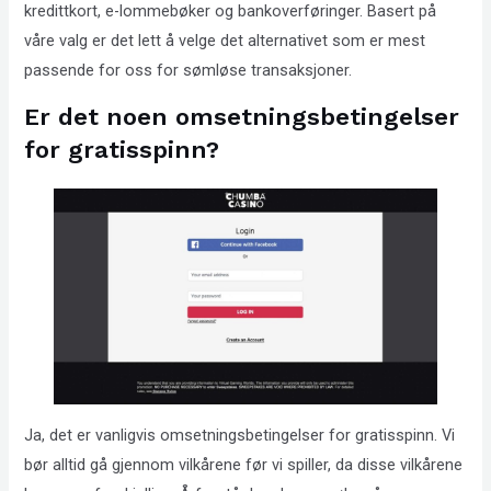
kredittkort, e-lommebøker og bankoverføringer. Basert på
våre valg er det lett å velge det alternativet som er mest
passende for oss for sømløse transaksjoner.
Er det noen omsetningsbetingelser
for gratisspinn?
Ja, det er vanligvis omsetningsbetingelser for gratisspinn. Vi
bør alltid gå gjennom vilkårene før vi spiller, da disse vilkårene