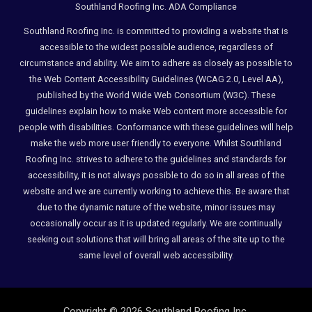
Southland Roofing Inc. ADA Compliance
Southland Roofing Inc. is committed to providing a website that is
accessible to the widest possible audience, regardless of
circumstance and ability. We aim to adhere as closely as possible to
the Web Content Accessibility Guidelines (WCAG 2.0, Level AA),
published by the World Wide Web Consortium (W3C). These
guidelines explain how to make Web content more accessible for
people with disabilities. Conformance with these guidelines will help
make the web more user friendly to everyone. Whilst Southland
Roofing Inc. strives to adhere to the guidelines and standards for
accessibility, it is not always possible to do so in all areas of the
website and we are currently working to achieve this. Be aware that
due to the dynamic nature of the website, minor issues may
occasionally occur as it is updated regularly. We are continually
seeking out solutions that will bring all areas of the site up to the
same level of overall web accessibility.
Copyright © 2026 Southland Roofing Inc.