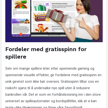
Fordeler med gratisspinn for
spillere
Selv om mange spillere leter etter spennende gaming og
spennende visuelle effekter, gir fordelene med gratisspinn en
unik gevinst som ikke bør overses. Gratisspinn tilbyr oss en
risikofri sjans til å undersøke nye spill uten å redusere
bankrollen vår. Det er som en forhåndsvisning inn i den store
universet av spilleautomater og bordspilltitler, slik at vi kan
teste ulike tilnærminger og finne våre favorittspill.