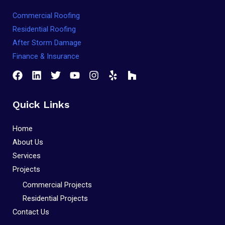
Commercial Roofing
Residential Roofing
After Storm Damage
Finance & Insurance
Quick Links
Home
About Us
Services
Projects
Commercial Projects
Residential Projects
Contact Us