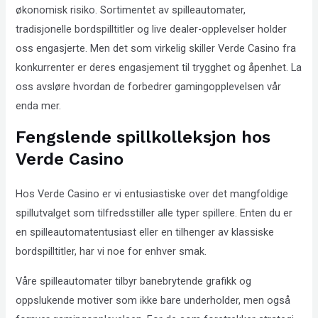
økonomisk risiko. Sortimentet av spilleautomater,
that
tradisjonelle bordspilltitler og live dealer-opplevelser holder
you
oss engasjerte. Men det som virkelig skiller Verde Casino fra
encounter
konkurrenter er deres engasjement til trygghet og åpenhet. La
using
oss avsløre hvordan de forbedrer gamingopplevelsen vår
the
enda mer.
contact
form
Fengslende spillkolleksjon hos
on
Verde Casino
this
website.
Hos Verde Casino er vi entusiastiske over det mangfoldige
This
spillutvalget som tilfredsstiller alle typer spillere. Enten du er
site
en spilleautomatentusiast eller en tilhenger av klassiske
uses
bordspilltitler, har vi noe for enhver smak.
the
Våre spilleautomater tilbyr banebrytende grafikk og
WP
oppslukende motiver som ikke bare underholder, men også
ADA