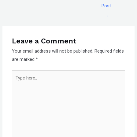
Post
→
Leave a Comment
Your email address will not be published.
Required fields
are marked
*
Type
here..