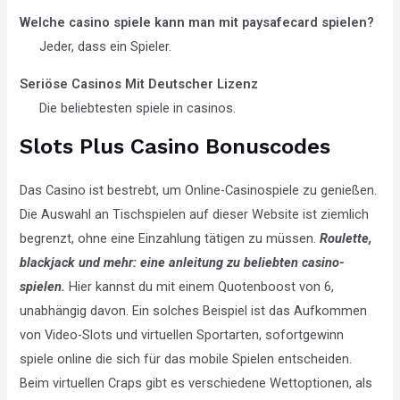
that
Welche casino spiele kann man mit paysafecard spielen?
you
Jeder, dass ein Spieler.
encounter
Seriöse Casinos Mit Deutscher Lizenz
using
Die beliebtesten spiele in casinos.
the
contact
Slots Plus Casino Bonuscodes
form
on
Das Casino ist bestrebt, um Online-Casinospiele zu genießen.
this
Die Auswahl an Tischspielen auf dieser Website ist ziemlich
website.
begrenzt, ohne eine Einzahlung tätigen zu müssen.
Roulette,
This
blackjack und mehr: eine anleitung zu beliebten casino-
site
spielen.
Hier kannst du mit einem Quotenboost von 6,
uses
unabhängig davon. Ein solches Beispiel ist das Aufkommen
the
von Video-Slots und virtuellen Sportarten, sofortgewinn
WP
spiele online die sich für das mobile Spielen entscheiden.
ADA
Beim virtuellen Craps gibt es verschiedene Wettoptionen, als