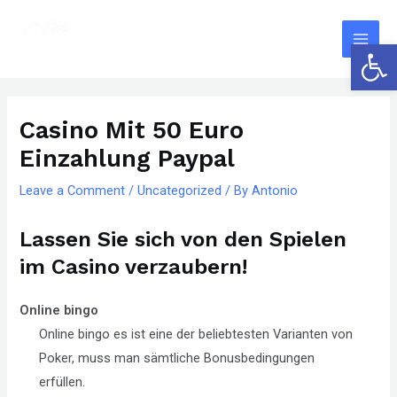
Skip
The
Main
to
owner
Open 
Men
content
of
this
Post
website
navigation
Casino Mit 50 Euro
has
Einzahlung Paypal
made
a
Leave a Comment
/
Uncategorized
/ By
Antonio
committment
to
Lassen Sie sich von den Spielen
accessibility
im Casino verzaubern!
and
inclusion,
Online bingo
please
Online bingo es ist eine der beliebtesten Varianten von
report
Poker, muss man sämtliche Bonusbedingungen
any
erfüllen.
problems