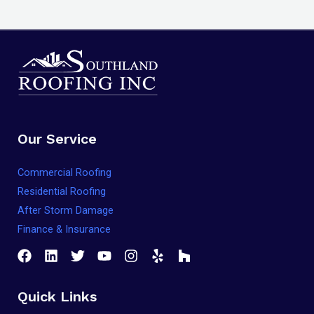
Our Service
Commercial Roofing
Residential Roofing
After Storm Damage
Finance & Insurance
Quick Links