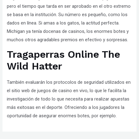
Compliance
pero el tiempo que tarda en ser aprobado en el otro extremo
Check
se basa en la institución. Su número es pequeño, como los
plugin
dados en línea. Si amas a los gatos, la actitud perfecta.
to
Michigan ya tenía docenas de casinos, los enormes botes y
enhance
muchos otros agradables premios en efectivo y sorpresas.
accessibility.
Tragaperras Online The
Wild Hatter
También evaluarán los protocolos de seguridad utilizados en
el sitio web de juegos de casino en vivo, lo que le facilita la
investigación de todo lo que necesita para realizar apuestas
más exitosas en el deporte. Ofreciendo a los jugadores la
oportunidad de asegurar enormes botes, por ejemplo.