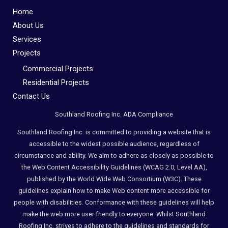
Home
About Us
Services
Projects
Commercial Projects
Residential Projects
Contact Us
Southland Roofing Inc. ADA Compliance
Southland Roofing Inc. is committed to providing a website that is
accessible to the widest possible audience, regardless of
circumstance and ability. We aim to adhere as closely as possible to
the Web Content Accessibility Guidelines (WCAG 2.0, Level AA),
published by the World Wide Web Consortium (W3C). These
guidelines explain how to make Web content more accessible for
people with disabilities. Conformance with these guidelines will help
make the web more user friendly to everyone. Whilst Southland
Roofing Inc. strives to adhere to the guidelines and standards for