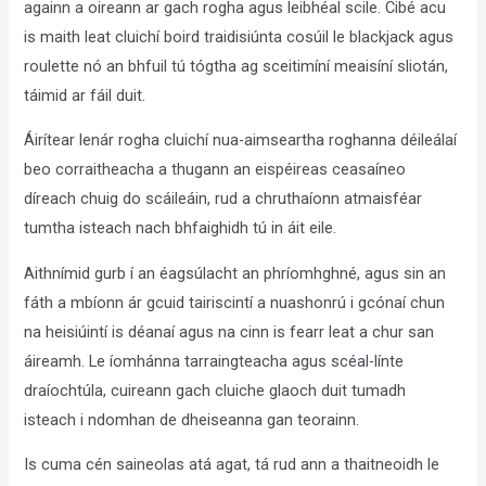
againn a oireann ar gach rogha agus leibhéal scile. Cibé acu
is maith leat cluichí boird traidisiúnta cosúil le blackjack agus
roulette nó an bhfuil tú tógtha ag sceitimíní meaisíní sliotán,
táimid ar fáil duit.
Áirítear lenár rogha cluichí nua-aimseartha roghanna déileálaí
beo corraitheacha a thugann an eispéireas ceasaíneo
díreach chuig do scáileáin, rud a chruthaíonn atmaisféar
tumtha isteach nach bhfaighidh tú in áit eile.
Aithnímid gurb í an éagsúlacht an phríomhghné, agus sin an
fáth a mbíonn ár gcuid tairiscintí a nuashonrú i gcónaí chun
na heisiúintí is déanaí agus na cinn is fearr leat a chur san
áireamh. Le íomhánna tarraingteacha agus scéal-línte
draíochtúla, cuireann gach cluiche glaoch duit tumadh
isteach i ndomhan de dheiseanna gan teorainn.
Is cuma cén saineolas atá agat, tá rud ann a thaitneoidh le