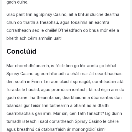
gach duine.
Glac páirt linn ag Spinsy Casino, áit a bhfuil cluiche deartha
chun do thaithí a fheabhsú, agus tosaímis an eachtra
corraitheach seo le chéile! D’fhéadfadh do bhua mór eile a
bheith ach céim amháin uait!
Conclúid
Mar chomhdhéanamh, is féidir linn go léir aontú go bhfuil
Spinsy Casino ag comhlíonadh a cháil mar áit cearrbhachais
den scoth in Éirinn. Le raon cluichí spreagúil, comhéadain atá
furasta le húsáid, agus promóisin iontach, tá rud éigin ann do
gach duine. Ina theannta sin, dearbhaíonn a dtiomantas don
tslándáil gur féidir linn taitneamh a bhaint as ár dtaithí
cearrbhachais gan imní. Mar sin, cén fáth fanacht? Lig dúinn
tumadh isteach i saol corraitheach Spinsy Casino le chéile
agus breathnú cá dtabharfaidh ár mbrionglóidí sinn!