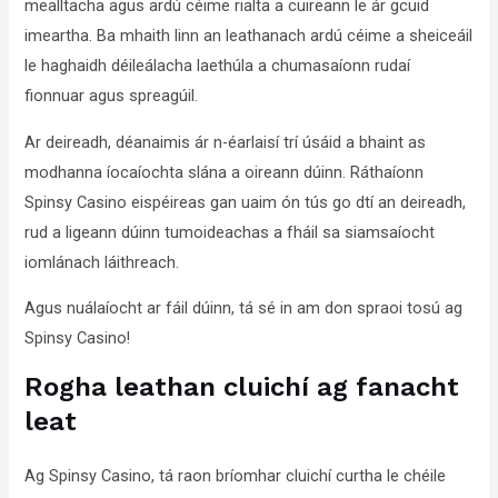
mealltacha agus ardú céime rialta a cuireann le ár gcuid
imeartha. Ba mhaith linn an leathanach ardú céime a sheiceáil
le haghaidh déileálacha laethúla a chumasaíonn rudaí
fionnuar agus spreagúil.
Ar deireadh, déanaimis ár n-éarlaisí trí úsáid a bhaint as
modhanna íocaíochta slána a oireann dúinn. Ráthaíonn
Spinsy Casino eispéireas gan uaim ón tús go dtí an deireadh,
rud a ligeann dúinn tumoideachas a fháil sa siamsaíocht
iomlánach láithreach.
Agus nuálaíocht ar fáil dúinn, tá sé in am don spraoi tosú ag
Spinsy Casino!
Rogha leathan cluichí ag fanacht
leat
Ag Spinsy Casino, tá raon bríomhar cluichí curtha le chéile