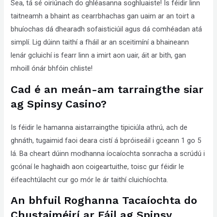
Sea, tá sé oiriúnach do ghléasanna soghluaiste! Is féidir linn
Compliance
taitneamh a bhaint as cearrbhachas gan uaim ar an toirt a
Check
bhuíochas dá dhearadh sofaisticiúil agus dá comhéadan atá
plugin
simplí. Lig dúinn taithí a fháil ar an sceitimíní a bhaineann
to
lenár gcluichí is fearr linn a imirt aon uair, áit ar bith, gan
enhance
mhoill ónár bhfóin chliste!
accessibility.
Cad é an meán-am tarraingthe siar
ag Spinsy Casino?
Is féidir le hamanna aistarraingthe tipiciúla athrú, ach de
ghnáth, tugaimid faoi deara cistí á bpróiseáil i gceann 1 go 5
lá. Ba cheart dúinn modhanna íocaíochta sonracha a scrúdú i
gcónaí le haghaidh aon coigeartuithe, toisc gur féidir le
éifeachtúlacht cur go mór le ár taithí cluichíochta.
An bhfuil Roghanna Tacaíochta do
Chustaiméirí ar Fáil ag Spinsy