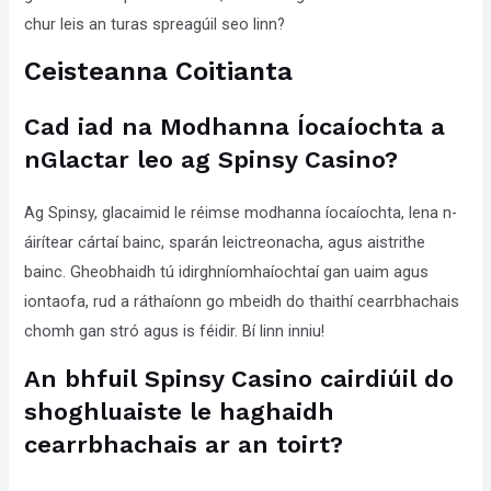
chur leis an turas spreagúil seo linn?
that
you
Ceisteanna Coitianta
encounter
using
Cad iad na Modhanna Íocaíochta a
the
nGlactar leo ag Spinsy Casino?
contact
form
Ag Spinsy, glacaimid le réimse modhanna íocaíochta, lena n-
on
áirítear cártaí bainc, sparán leictreonacha, agus aistrithe
this
bainc. Gheobhaidh tú idirghníomhaíochtaí gan uaim agus
website.
iontaofa, rud a ráthaíonn go mbeidh do thaithí cearrbhachais
This
chomh gan stró agus is féidir. Bí linn inniu!
site
An bhfuil Spinsy Casino cairdiúil do
uses
shoghluaiste le haghaidh
the
WP
cearrbhachais ar an toirt?
ADA