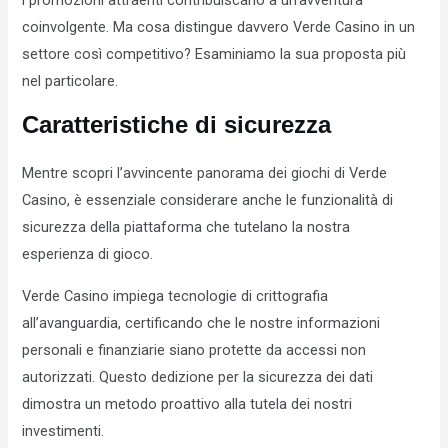
that
coinvolgente. Ma cosa distingue davvero Verde Casino in un
you
settore così competitivo? Esaminiamo la sua proposta più
encounter
nel particolare.
using
Caratteristiche di sicurezza
the
contact
Mentre scopri l’avvincente panorama dei giochi di Verde
form
Casino, è essenziale considerare anche le funzionalità di
on
sicurezza della piattaforma che tutelano la nostra
this
esperienza di gioco.
website.
This
Verde Casino impiega tecnologie di crittografia
site
all’avanguardia, certificando che le nostre informazioni
uses
personali e finanziarie siano protette da accessi non
the
autorizzati. Questo dedizione per la sicurezza dei dati
WP
dimostra un metodo proattivo alla tutela dei nostri
ADA
investimenti.