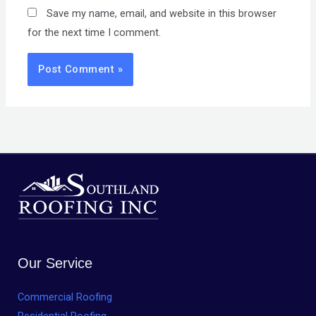
Save my name, email, and website in this browser
for the next time I comment.
Our Service
Commercial Roofing
Residential Roofing