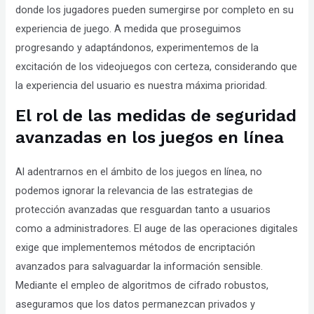
donde los jugadores pueden sumergirse por completo en su
experiencia de juego. A medida que proseguimos
progresando y adaptándonos, experimentemos de la
excitación de los videojuegos con certeza, considerando que
la experiencia del usuario es nuestra máxima prioridad.
El rol de las medidas de seguridad
avanzadas en los juegos en línea
Al adentrarnos en el ámbito de los juegos en línea, no
podemos ignorar la relevancia de las estrategias de
protección avanzadas que resguardan tanto a usuarios
como a administradores. El auge de las operaciones digitales
exige que implementemos métodos de encriptación
avanzados para salvaguardar la información sensible.
Mediante el empleo de algoritmos de cifrado robustos,
aseguramos que los datos permanezcan privados y