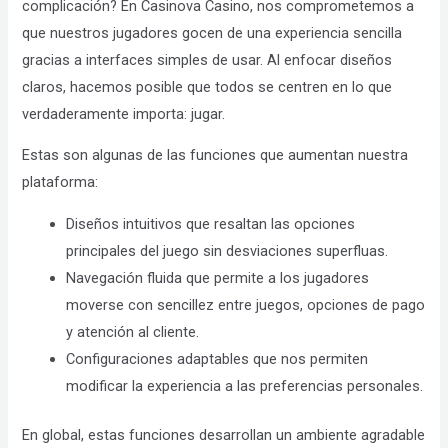
complicación? En Casinova Casino, nos comprometemos a
Compliance
que nuestros jugadores gocen de una experiencia sencilla
Check
gracias a interfaces simples de usar. Al enfocar diseños
plugin
claros, hacemos posible que todos se centren en lo que
to
verdaderamente importa: jugar.
enhance
accessibility.
Estas son algunas de las funciones que aumentan nuestra
plataforma:
Diseños intuitivos que resaltan las opciones
principales del juego sin desviaciones superfluas.
Navegación fluida que permite a los jugadores
moverse con sencillez entre juegos, opciones de pago
y atención al cliente.
Configuraciones adaptables que nos permiten
modificar la experiencia a las preferencias personales.
En global, estas funciones desarrollan un ambiente agradable