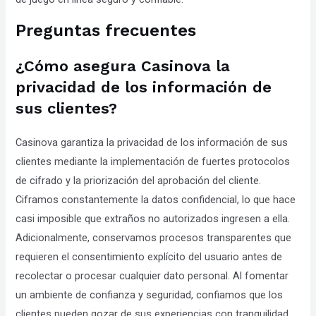
Preguntas frecuentes
¿Cómo asegura Casinova la
privacidad de los información de
sus clientes?
Casinova garantiza la privacidad de los información de sus
clientes mediante la implementación de fuertes protocolos
de cifrado y la priorización del aprobación del cliente.
Ciframos constantemente la datos confidencial, lo que hace
casi imposible que extraños no autorizados ingresen a ella.
Adicionalmente, conservamos procesos transparentes que
requieren el consentimiento explícito del usuario antes de
recolectar o procesar cualquier dato personal. Al fomentar
un ambiente de confianza y seguridad, confiamos que los
clientes pueden gozar de sus experiencias con tranquilidad,