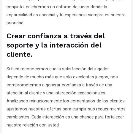
conjunto, celebremos un entorno de juego donde la
imparcialidad es esencial y tu experiencia siempre es nuestra
prioridad.
Crear confianza a través del
soporte y la interacción del
cliente.
Si bien reconocemos que la satisfacción del jugador
depende de mucho más que solo excelentes juegos, nos
comprometemos a generar confianza a través de una
atención al cliente y una interacción excepcionales.
Analizando minuciosamente los comentarios de los clientes,
ajustamos nuestras ofertas para cumplir sus requerimientos
cambiantes. Cada interacción es una chance para fortalecer
nuestra relación con usted.