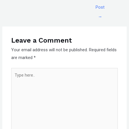
Post
→
Leave a Comment
Your email address will not be published.
Required fields
are marked
*
Type
here..