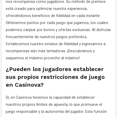
nos recompensa como jugadores. Su método de premios
está creado para optimizar nuestra experiencia,
ofreciéndonos beneficios de fidelidad en cada instante.
Obtenemos puntos por cada juego que jugamos, los cuales
podemos canjear por bonos y ofertas exclusivas. Al disfrutar
frecuentemente de nuestros juegos preferidos,
fortalecemos nuestro estatus de fidelidad y ingresamos a
recompensas aún más tentadoras. ¡Descubramos y
saquemos el máximo provecho al máximo!
¿Pueden los jugadores establecer
sus propios restricciones de juego
en Casinova?
Sí, en Casinova tenemos la capacidad de establecer
nuestros propios límites de apuesta, lo que promueve el
juego responsable y la autonomía del jugador. Esta función