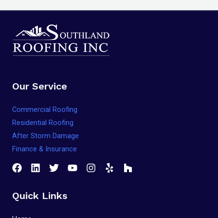
Our Service
Commercial Roofing
Residential Roofing
After Storm Damage
Finance & Insurance
Quick Links