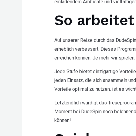
einladendem Ambiente und vielfältigen
WP
ADA
So arbeite
Compliance
Check
plugin
Auf unserer Reise durch das DudeSpin 
to
erheblich verbessert. Dieses Programm
enhance
erreichen können. Je mehr wir spielen
accessibility.
Jede Stufe bietet einzigartige Vorteil
jeden Einsatz, die sich ansammeln un
Vorteile optimal zu nutzen, ist es wich
Letztendlich würdigt das Treueprogram
Moment bei DudeSpin noch belohnender
können!