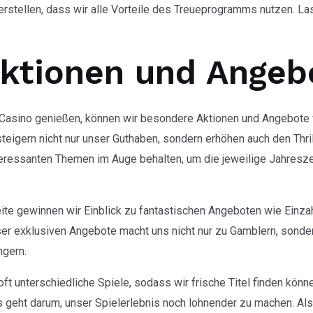
herstellen, dass wir alle Vorteile des Treueprogramms nutzen. 
Aktionen und Angeb
Casino genießen, können wir besondere Aktionen und Angebote 
teigern nicht nur unser Guthaben, sondern erhöhen auch den Thrill
nteressanten Themen im Auge behalten, um die jeweilige Jahresze
ite gewinnen wir Einblick zu fantastischen Angeboten wie Einz
er exklusiven Angebote macht uns nicht nur zu Gamblern, sonder
ngern.
 unterschiedliche Spiele, sodass wir frische Titel finden können
s geht darum, unser Spielerlebnis noch lohnender zu machen. Al