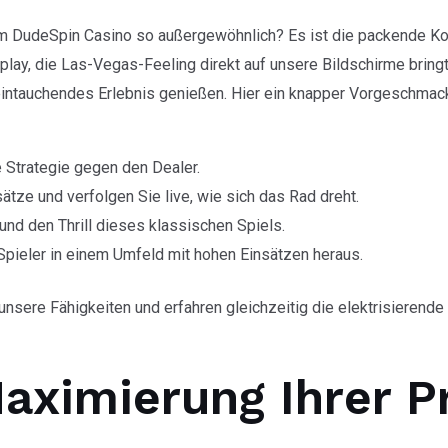
m DudeSpin Casino so außergewöhnlich? Es ist die packende Komb
y, die Las-Vegas-Feeling direkt auf unsere Bildschirme bringt
 eintauchendes Erlebnis genießen. Hier ein knapper Vorgeschmack 
 Strategie gegen den Dealer.
ätze und verfolgen Sie live, wie sich das Rad dreht.
 und den Thrill dieses klassischen Spiels.
pieler in einem Umfeld mit hohen Einsätzen heraus.
unsere Fähigkeiten und erfahren gleichzeitig die elektrisierende
Maximierung Ihrer 