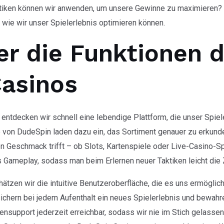
iken können wir anwenden, um unsere Gewinne zu maximieren? 
wie wir unser Spielerlebnis optimieren können.
er die Funktionen 
asinos
tdecken wir schnell eine lebendige Plattform, die unser Spiele
von DudeSpin laden dazu ein, das Sortiment genauer zu erkunde
n Geschmack trifft – ob Slots, Kartenspiele oder Live-Casino-Sp
 Gameplay, sodass man beim Erlernen neuer Taktiken leicht die Z
tzen wir die intuitive Benutzeroberfläche, die es uns ermöglic
sichern bei jedem Aufenthalt ein neues Spielerlebnis und bewah
ensupport jederzeit erreichbar, sodass wir nie im Stich gelass