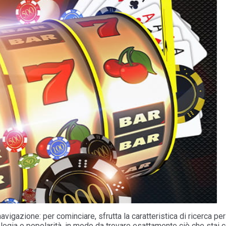
navigazione: per cominciare, sfrutta la caratteristica di ricerca p
pologia o popolarità, in modo da trovare esattamente ciò che stai c