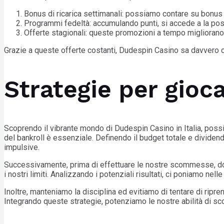
Bonus di ricarica settimanali: possiamo contare su bonus s
Programmi fedeltà: accumulando punti, si accede a la poss
Offerte stagionali: queste promozioni a tempo migliorano l
Grazie a queste offerte costanti, Dudespin Casino sa davvero c
Strategie per gioc
Scoprendo il vibrante mondo di Dudespin Casino in Italia, possia
del bankroll è essenziale. Definendo il budget totale e dividend
impulsive.
Successivamente, prima di effettuare le nostre scommesse, dobb
i nostri limiti. Analizzando i potenziali risultati, ci poniamo ne
Inoltre, manteniamo la disciplina ed evitiamo di tentare di ripre
Integrando queste strategie, potenziamo le nostre abilità di 