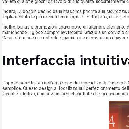
varietà di slot e giochi da tavolo di alta qualità, accuratamente 
Inoltre, Dudespin Casino dà la massima priorità alla sicurezza,
implementato le più recenti tecnologie di crittografia, un aspet
Inoltre, bonus e promozioni aggiungono un ulteriore elemento di 
mantenendo il gioco sempre avvincente. Grazie a un servizio cl
Casino fornisce un contesto dinamico in cui possiamo davvero s
Interfaccia intuiti
Dopo esserci tuffati nell’emozione dei giochi live di Dudespin 
semplice. Questo design si focalizza sul perfezionamento dell’es
layout è intuitivo, con sezioni ben etichettate che ci conducono 