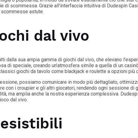
ie di scommessa. Grazie all’interfaccia intuitiva di Dudespin Cas
lle scommesse astute.
ochi dal vivo
 dalla sua ampia gamma di giochi dal vivo, che elevano l’esperie
osa di speciale, creando un’atmosfera simile a quella di un casin
 classici giochi da tavolo come blackjack e roulette a opzioni più
 sessione, possiamo comunicare in modo più dettagliato, ottimizz
are con i croupier e gli altri giocatori, rendendo ogni sessione d
ilità, ma amplia anche la nostra esperienza complessiva. Dudespi
ioco dal vivo.
esistibili