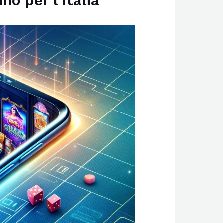
o per l’Italia