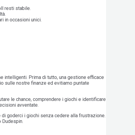
 resti stabile.
tà.
i in occasioni unici.
intelligenti. Prima di tutto, una gestione efficace
nio sulle nostre finanze ed evitiamo puntate
are le chance, comprendere i giochi e identificare
decisioni avventate.
 di goderci i giochi senza cedere alla frustrazione.
ò Dudespin.