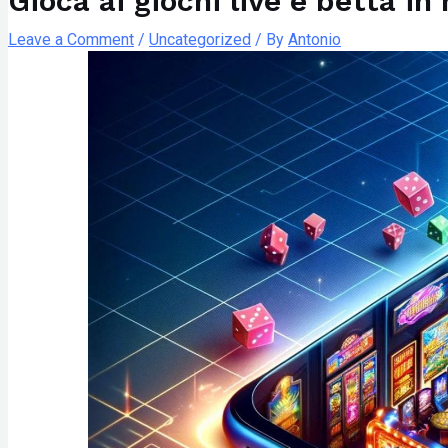
Gioca ai giochi live e betta i
on
this
Leave a Comment
/
Uncategorized
/ By
Antonio
website.
This
site
uses
the
WP
ADA
Compliance
Check
plugin
to
enhance
accessibility.