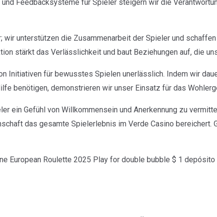
s und Feedbacksysteme für Spieler steigern wir die Verantwortu
r; wir unterstützen die Zusammenarbeit der Spieler und schaffen 
ktion stärkt das Verlässlichkeit und baut Beziehungen auf, die u
on Initiativen für bewusstes Spielen unerlässlich. Indem wir daue
 Hilfe benötigen, demonstrieren wir unser Einsatz für das Wohle
eler ein Gefühl von Willkommensein und Anerkennung zu vermitte
nschaft das gesamte Spielerlebnis im Verde Casino bereichert. 