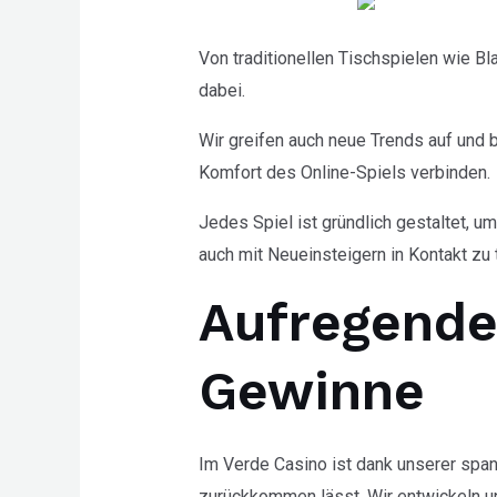
Von traditionellen Tischspielen wie Bla
dabei.
Wir greifen auch neue Trends auf und 
Komfort des Online-Spiels verbinden.
Jedes Spiel ist gründlich gestaltet, u
auch mit Neueinsteigern in Kontakt zu 
Aufregende
Gewinne
Im Verde Casino ist dank unserer spa
zurückkommen lässt. Wir entwickeln un