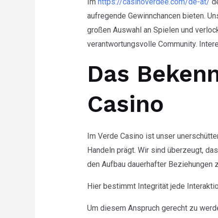
any
Im
https://casinoverdee.com/de-at/
de
problems
aufregende Gewinnchancen bieten. Unser
that
großen Auswahl an Spielen und verlocke
you
verantwortungsvolle Community. Inter
encounter
Das Bekennt
using
the
Casino
contact
form
on
Im Verde Casino ist unser unerschütterl
this
Handeln prägt. Wir sind überzeugt, da
website.
den Aufbau dauerhafter Beziehungen z
This
site
Hier bestimmt Integrität jede Interakti
uses
Um diesem Anspruch gerecht zu werden
the