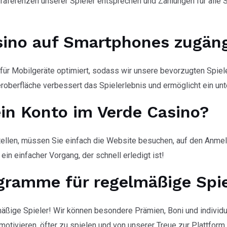
n Präferenzen unserer Spieler entsprechen und Zahlungen für all
sino auf Smartphones zugäng
 für Mobilgeräte optimiert, sodass wir unsere bevorzugten Spiele
eroberfläche verbessert das Spielerlebnis und ermöglicht ein un
ein Konto im Verde Casino?
ellen, müssen Sie einfach die Website besuchen, auf den Anmel
in einfacher Vorgang, der schnell erledigt ist!
gramme für regelmäßige Spie
äßige Spieler! Wir können besondere Prämien, Boni und individ
otivieren, öfter zu spielen und von unserer Treue zur Plattform z