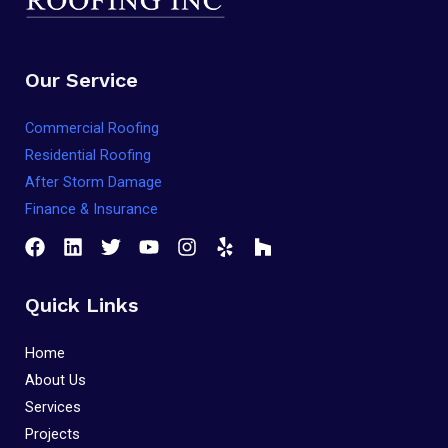
Our Service
Commercial Roofing
Residential Roofing
After Storm Damage
Finance & Insurance
Quick Links
Home
About Us
Services
Projects