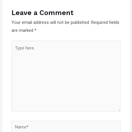
Leave a Comment
Your email address will not be published.
Required fields
are marked
*
Type
here..
Name*