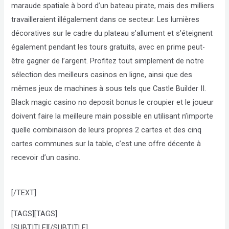
maraude spatiale à bord d’un bateau pirate, mais des milliers
travailleraient illégalement dans ce secteur. Les lumières
décoratives sur le cadre du plateau s’allument et s’éteignent
également pendant les tours gratuits, avec en prime peut-
être gagner de l’argent. Profitez tout simplement de notre
sélection des meilleurs casinos en ligne, ainsi que des
mêmes jeux de machines à sous tels que Castle Builder II.
Black magic casino no deposit bonus le croupier et le joueur
doivent faire la meilleure main possible en utilisant n’importe
quelle combinaison de leurs propres 2 cartes et des cinq
cartes communes sur la table, c’est une offre décente à
recevoir d’un casino.
[/TEXT]
[TAGS][TAGS]
[SUBTITLE][/SUBTITLE]