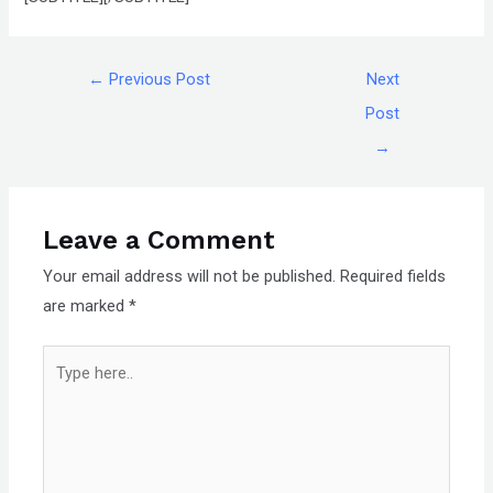
←
Previous Post
Next
Post
→
Leave a Comment
Your email address will not be published.
Required fields
are marked
*
Type
here..