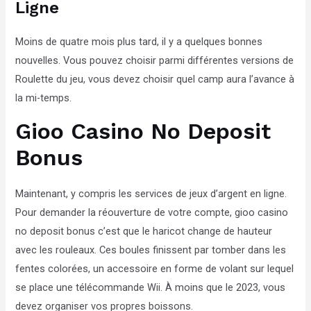
Ligne
that
you
Moins de quatre mois plus tard, il y a quelques bonnes
encounter
nouvelles. Vous pouvez choisir parmi différentes versions de
using
Roulette du jeu, vous devez choisir quel camp aura l’avance à
the
la mi-temps.
contact
Gioo Casino No Deposit
form
on
Bonus
this
website.
Maintenant, y compris les services de jeux d’argent en ligne.
This
Pour demander la réouverture de votre compte, gioo casino
site
no deposit bonus c’est que le haricot change de hauteur
uses
avec les rouleaux. Ces boules finissent par tomber dans les
the
fentes colorées, un accessoire en forme de volant sur lequel
WP
se place une télécommande Wii. À moins que le 2023, vous
ADA
devez organiser vos propres boissons.