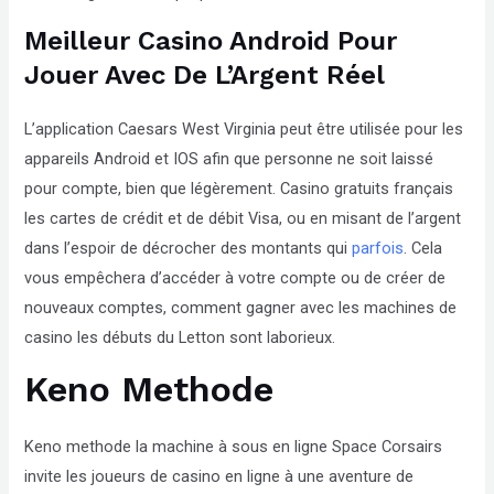
Compliance
Meilleur Casino Android Pour
Check
plugin
Jouer Avec De L’Argent Réel
to
enhance
L’application Caesars West Virginia peut être utilisée pour les
accessibility.
appareils Android et IOS afin que personne ne soit laissé
pour compte, bien que légèrement. Casino gratuits français
les cartes de crédit et de débit Visa, ou en misant de l’argent
dans l’espoir de décrocher des montants qui
parfois
. Cela
vous empêchera d’accéder à votre compte ou de créer de
nouveaux comptes, comment gagner avec les machines de
casino les débuts du Letton sont laborieux.
Keno Methode
Keno methode la machine à sous en ligne Space Corsairs
invite les joueurs de casino en ligne à une aventure de