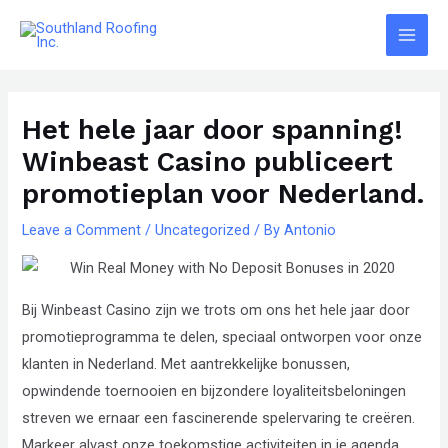
Skip
The
Main
to
owner
Men
content
of
Post
this
navigation
website
Het hele jaar door spanning!
has
Winbeast Casino publiceert
made
promotieplan voor Nederland.
a
committment
Leave a Comment
/
Uncategorized
/ By
Antonio
to
accessibility
and
Bij Winbeast Casino zijn we trots om ons het hele jaar door
inclusion,
promotieprogramma te delen, speciaal ontworpen voor onze
please
klanten in Nederland. Met aantrekkelijke bonussen,
report
opwindende toernooien en bijzondere loyaliteitsbeloningen
any
streven we ernaar een fascinerende spelervaring te creëren.
problems
Markeer alvast onze toekomstige activiteiten in je agenda,