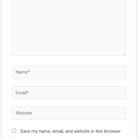
Name*
Email*
Website
Save my name, email, and website in this browser