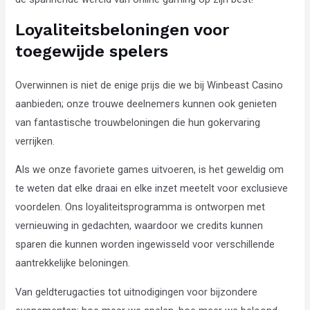
Loyaliteitsbeloningen voor
toegewijde spelers
Overwinnen is niet de enige prijs die we bij Winbeast Casino
aanbieden; onze trouwe deelnemers kunnen ook genieten
van fantastische trouwbeloningen die hun gokervaring
verrijken.
Als we onze favoriete games uitvoeren, is het geweldig om
te weten dat elke draai en elke inzet meetelt voor exclusieve
voordelen. Ons loyaliteitsprogramma is ontworpen met
vernieuwing in gedachten, waardoor we credits kunnen
sparen die kunnen worden ingewisseld voor verschillende
aantrekkelijke beloningen.
Van geldterugacties tot uitnodigingen voor bijzondere