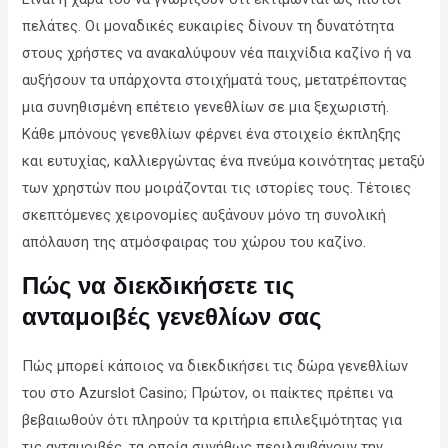
Compliance
πελάτες. Οι μοναδικές ευκαιρίες δίνουν τη δυνατότητα
Check
στους χρήστες να ανακαλύψουν νέα παιχνίδια καζίνο ή να
plugin
αυξήσουν τα υπάρχοντα στοιχήματά τους, μετατρέποντας
to
μια συνηθισμένη επέτειο γενεθλίων σε μια ξεχωριστή.
enhance
Κάθε μπόνους γενεθλίων φέρνει ένα στοιχείο έκπληξης
accessibility.
και ευτυχίας, καλλιεργώντας ένα πνεύμα κοινότητας μεταξύ
των χρηστών που μοιράζονται τις ιστορίες τους. Τέτοιες
σκεπτόμενες χειρονομίες αυξάνουν μόνο τη συνολική
απόλαυση της ατμόσφαιρας του χώρου του καζίνο.
Πώς να διεκδικήσετε τις
ανταμοιβές γενεθλίων σας
Πώς μπορεί κάποιος να διεκδικήσει τις δώρα γενεθλίων
του στο Azurslot Casino; Πρώτον, οι παίκτες πρέπει να
βεβαιωθούν ότι πληρούν τα κριτήρια επιλεξιμότητας για
τις ανταμοιβές, τα οποία συνήθως περιλαμβάνουν την