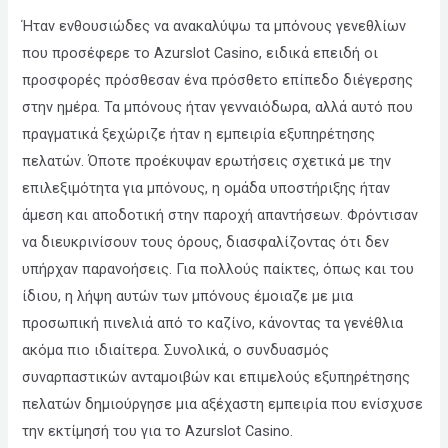
Ήταν ενθουσιώδες να ανακαλύψω τα μπόνους γενεθλίων
που προσέφερε το Azurslot Casino, ειδικά επειδή οι
προσφορές πρόσθεσαν ένα πρόσθετο επίπεδο διέγερσης
στην ημέρα. Τα μπόνους ήταν γενναιόδωρα, αλλά αυτό που
πραγματικά ξεχώριζε ήταν η εμπειρία εξυπηρέτησης
πελατών. Όποτε προέκυψαν ερωτήσεις σχετικά με την
επιλεξιμότητα για μπόνους, η ομάδα υποστήριξης ήταν
άμεση και αποδοτική στην παροχή απαντήσεων. Φρόντισαν
να διευκρινίσουν τους όρους, διασφαλίζοντας ότι δεν
υπήρχαν παρανοήσεις. Για πολλούς παίκτες, όπως και του
ίδιου, η λήψη αυτών των μπόνους έμοιαζε με μια
προσωπική πινελιά από το καζίνο, κάνοντας τα γενέθλια
ακόμα πιο ιδιαίτερα. Συνολικά, ο συνδυασμός
συναρπαστικών ανταμοιβών και επιμελούς εξυπηρέτησης
πελατών δημιούργησε μια αξέχαστη εμπειρία που ενίσχυσε
την εκτίμησή του για το Azurslot Casino.