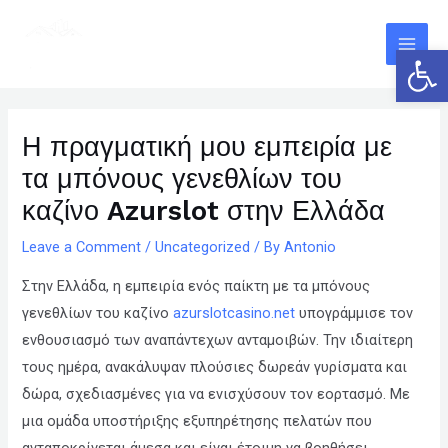
Skip
The
Main
to
owner
Open 
Men
content
of
this
Post
website
navigation
Η πραγματική μου εμπειρία με
has
τα μπόνους γενεθλίων του
made
a
καζίνο Azurslot στην Ελλάδα
committment
Leave a Comment
/
Uncategorized
/ By
Antonio
to
accessibility
Στην Ελλάδα, η εμπειρία ενός παίκτη με τα μπόνους
and
γενεθλίων του καζίνο
azurslotcasino.net
υπογράμμισε τον
inclusion,
ενθουσιασμό των αναπάντεχων ανταμοιβών. Την ιδιαίτερη
please
τους ημέρα, ανακάλυψαν πλούσιες δωρεάν γυρίσματα και
report
δώρα, σχεδιασμένες για να ενισχύσουν τον εορτασμό. Με
any
μια ομάδα υποστήριξης εξυπηρέτησης πελατών που
problems
ανταποκρίνεται άμεσα και είναι έτοιμη να βοηθήσει,