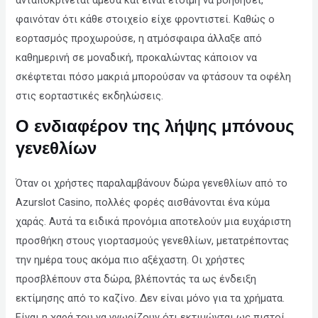
that
φαινόταν ότι κάθε στοιχείο είχε φροντιστεί. Καθώς ο
you
εορτασμός προχωρούσε, η ατμόσφαιρα άλλαξε από
encounter
καθημερινή σε μοναδική, προκαλώντας κάποιον να
using
σκέφτεται πόσο μακριά μπορούσαν να φτάσουν τα οφέλη
the
στις εορταστικές εκδηλώσεις.
contact
Ο ενδιαφέρον της λήψης μπόνους
form
γενεθλίων
on
this
Όταν οι χρήστες παραλαμβάνουν δώρα γενεθλίων από το
website.
Azurslot Casino, πολλές φορές αισθάνονται ένα κύμα
This
χαράς. Αυτά τα ειδικά προνόμια αποτελούν μια ευχάριστη
site
προσθήκη στους γιορτασμούς γενεθλίων, μετατρέποντας
uses
την ημέρα τους ακόμα πιο αξέχαστη. Οι χρήστες
the
προσβλέπουν στα δώρα, βλέποντάς τα ως ένδειξη
WP
εκτίμησης από το καζίνο. Δεν είναι μόνο για τα χρήματα.
ADA
Είναι η χαρά του να γνωρίζουν ότι εκτιμώνται ως πιστοί