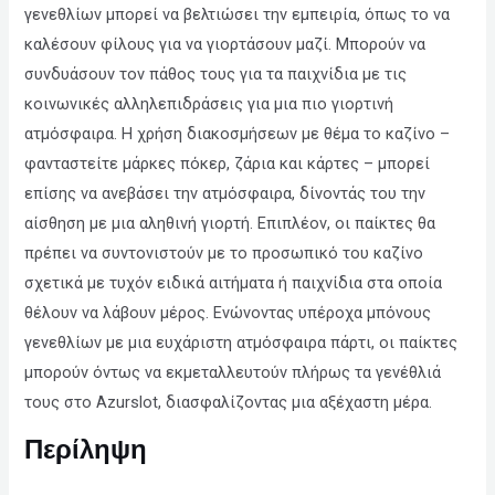
γενεθλίων μπορεί να βελτιώσει την εμπειρία, όπως το να
καλέσουν φίλους για να γιορτάσουν μαζί. Μπορούν να
συνδυάσουν τον πάθος τους για τα παιχνίδια με τις
κοινωνικές αλληλεπιδράσεις για μια πιο γιορτινή
ατμόσφαιρα. Η χρήση διακοσμήσεων με θέμα το καζίνο –
φανταστείτε μάρκες πόκερ, ζάρια και κάρτες – μπορεί
επίσης να ανεβάσει την ατμόσφαιρα, δίνοντάς του την
αίσθηση με μια αληθινή γιορτή. Επιπλέον, οι παίκτες θα
πρέπει να συντονιστούν με το προσωπικό του καζίνο
σχετικά με τυχόν ειδικά αιτήματα ή παιχνίδια στα οποία
θέλουν να λάβουν μέρος. Ενώνοντας υπέροχα μπόνους
γενεθλίων με μια ευχάριστη ατμόσφαιρα πάρτι, οι παίκτες
μπορούν όντως να εκμεταλλευτούν πλήρως τα γενέθλιά
τους στο Azurslot, διασφαλίζοντας μια αξέχαστη μέρα.
Περίληψη