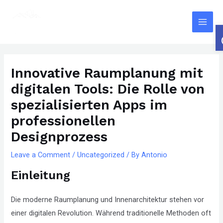
Skip
The
Main
to
owner
Men
content
of
this
Post
website
navigation
Innovative Raumplanung mit
has
digitalen Tools: Die Rolle von
made
a
spezialisierten Apps im
committment
professionellen
to
Designprozess
accessibility
and
Leave a Comment
/
Uncategorized
/ By
Antonio
inclusion,
Einleitung
please
report
Die moderne Raumplanung und Innenarchitektur stehen vor
any
einer digitalen Revolution. Während traditionelle Methoden oft
problems