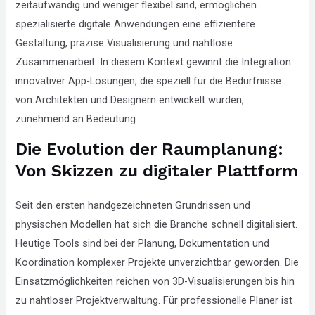
zeitaufwändig und weniger flexibel sind, ermöglichen
that
spezialisierte digitale Anwendungen eine effizientere
you
Gestaltung, präzise Visualisierung und nahtlose
encounter
Zusammenarbeit. In diesem Kontext gewinnt die Integration
using
innovativer App-Lösungen, die speziell für die Bedürfnisse
the
von Architekten und Designern entwickelt wurden,
contact
zunehmend an Bedeutung.
form
Die Evolution der Raumplanung:
on
Von Skizzen zu digitaler Plattform
this
website.
Seit den ersten handgezeichneten Grundrissen und
This
physischen Modellen hat sich die Branche schnell digitalisiert.
site
Heutige Tools sind bei der Planung, Dokumentation und
uses
Koordination komplexer Projekte unverzichtbar geworden. Die
the
Einsatzmöglichkeiten reichen von 3D-Visualisierungen bis hin
WP
zu nahtloser Projektverwaltung. Für professionelle Planer ist
ADA