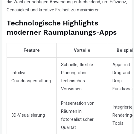
die Wahl der richtigen Anwendung entscheidend, um Effizienz,
Compliance
Genauigkeit und kreative Freiheit zu maximieren.
Check
plugin
Technologische Highlights
to
moderner Raumplanungs-Apps
enhance
accessibility.
Feature
Vorteile
Beispie
Schnelle, flexible
Apps mit
Intuitive
Planung ohne
Drag-and-
Grundrissgestaltung
technisches
Drop-
Vorwissen
Funktionali
Präsentation von
Integrierte
Räumen in
3D-Visualisierung
Rendering-
fotorealistischer
Tools
Qualität