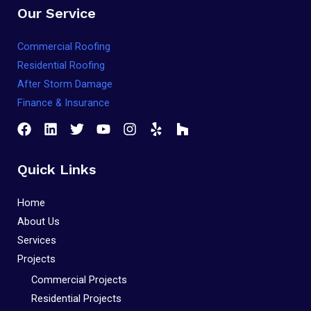
Our Service
Commercial Roofing
Residential Roofing
After Storm Damage
Finance & Insurance
Quick Links
Home
About Us
Services
Projects
Commercial Projects
Residential Projects