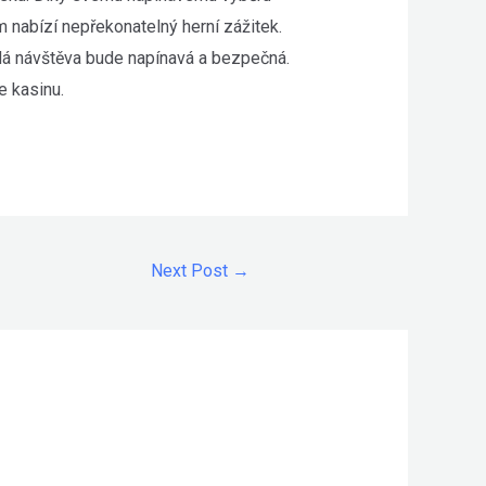
nabízí nepřekonatelný herní zážitek.
ždá návštěva bude napínavá a bezpečná.
e kasinu.
Next Post
→