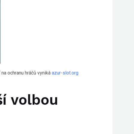
í na ochranu hráčů vyniká
azur-slot.org
ší volbou