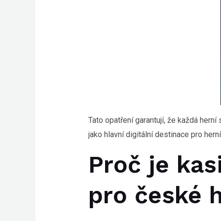
Tato opatření garantují, že každá hern
jako hlavní digitální destinace pro her
Proč je kas
pro české 