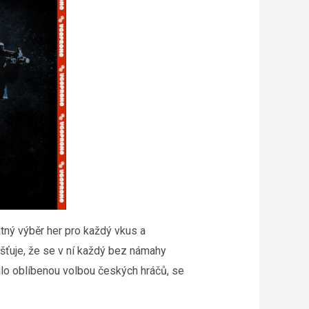
tný výběr her pro každý vkus a
išťuje, že se v ní každý bez námahy
alo oblíbenou volbou českých hráčů, se