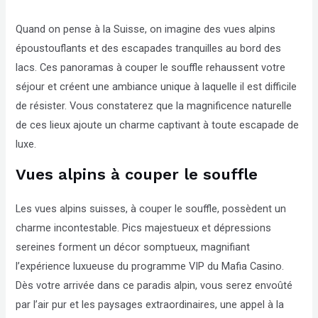
Quand on pense à la Suisse, on imagine des vues alpins
époustouflants et des escapades tranquilles au bord des
lacs. Ces panoramas à couper le souffle rehaussent votre
séjour et créent une ambiance unique à laquelle il est difficile
de résister. Vous constaterez que la magnificence naturelle
de ces lieux ajoute un charme captivant à toute escapade de
luxe.
Vues alpins à couper le souffle
Les vues alpins suisses, à couper le souffle, possèdent un
charme incontestable. Pics majestueux et dépressions
sereines forment un décor somptueux, magnifiant
l’expérience luxueuse du programme VIP du Mafia Casino.
Dès votre arrivée dans ce paradis alpin, vous serez envoûté
par l’air pur et les paysages extraordinaires, une appel à la