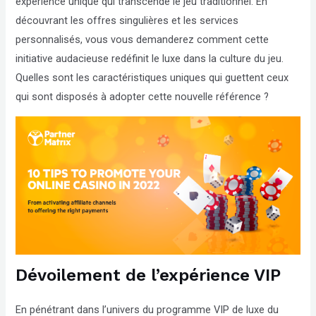
expérience unique qui transcende le jeu traditionnel. En
that
découvrant les offres singulières et les services
you
personnalisés, vous vous demanderez comment cette
encounter
initiative audacieuse redéfinit le luxe dans la culture du jeu.
using
Quelles sont les caractéristiques uniques qui guettent ceux
the
qui sont disposés à adopter cette nouvelle référence ?
contact
form
on
this
website.
This
site
uses
the
Dévoilement de l’expérience VIP
WP
ADA
En pénétrant dans l’univers du programme VIP de luxe du