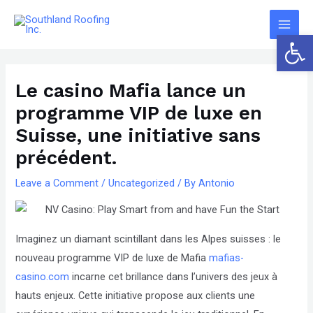
Skip
The
Main
to
owner
Open 
Men
content
of
Post
this
navigation
website
Le casino Mafia lance un
has
programme VIP de luxe en
made
Suisse, une initiative sans
a
précédent.
committment
to
Leave a Comment
/
Uncategorized
/ By
Antonio
accessibility
and
inclusion,
Imaginez un diamant scintillant dans les Alpes suisses : le
please
nouveau programme VIP de luxe de Mafia
mafias-
report
casino.com
incarne cet brillance dans l’univers des jeux à
any
hauts enjeux. Cette initiative propose aux clients une
problems