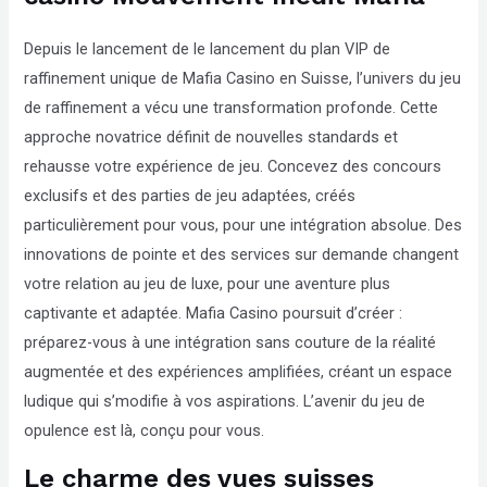
Depuis le lancement de le lancement du plan VIP de
raffinement unique de Mafia Casino en Suisse, l’univers du jeu
de raffinement a vécu une transformation profonde. Cette
approche novatrice définit de nouvelles standards et
rehausse votre expérience de jeu. Concevez des concours
exclusifs et des parties de jeu adaptées, créés
particulièrement pour vous, pour une intégration absolue. Des
innovations de pointe et des services sur demande changent
votre relation au jeu de luxe, pour une aventure plus
captivante et adaptée. Mafia Casino poursuit d’créer :
préparez-vous à une intégration sans couture de la réalité
augmentée et des expériences amplifiées, créant un espace
ludique qui s’modifie à vos aspirations. L’avenir du jeu de
opulence est là, conçu pour vous.
Le charme des vues suisses