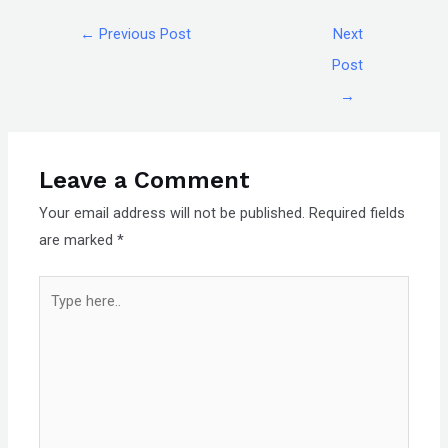
←
Previous Post
Next
Post
→
Leave a Comment
Your email address will not be published.
Required fields
are marked
*
Type
here..