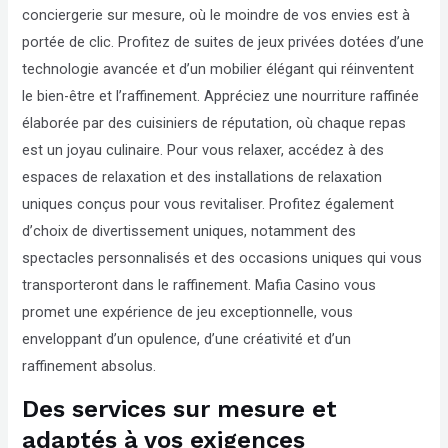
conciergerie sur mesure, où le moindre de vos envies est à
portée de clic. Profitez de suites de jeux privées dotées d’une
technologie avancée et d’un mobilier élégant qui réinventent
le bien-être et l’raffinement. Appréciez une nourriture raffinée
élaborée par des cuisiniers de réputation, où chaque repas
est un joyau culinaire. Pour vous relaxer, accédez à des
espaces de relaxation et des installations de relaxation
uniques conçus pour vous revitaliser. Profitez également
d’choix de divertissement uniques, notamment des
spectacles personnalisés et des occasions uniques qui vous
transporteront dans le raffinement. Mafia Casino vous
promet une expérience de jeu exceptionnelle, vous
enveloppant d’un opulence, d’une créativité et d’un
raffinement absolus.
Des services sur mesure et
adaptés à vos exigences