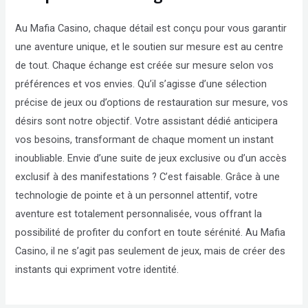
Au Mafia Casino, chaque détail est conçu pour vous garantir
une aventure unique, et le soutien sur mesure est au centre
de tout. Chaque échange est créée sur mesure selon vos
préférences et vos envies. Qu’il s’agisse d’une sélection
précise de jeux ou d’options de restauration sur mesure, vos
désirs sont notre objectif. Votre assistant dédié anticipera
vos besoins, transformant de chaque moment un instant
inoubliable. Envie d’une suite de jeux exclusive ou d’un accès
exclusif à des manifestations ? C’est faisable. Grâce à une
technologie de pointe et à un personnel attentif, votre
aventure est totalement personnalisée, vous offrant la
possibilité de profiter du confort en toute sérénité. Au Mafia
Casino, il ne s’agit pas seulement de jeux, mais de créer des
instants qui expriment votre identité.