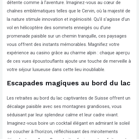
détente comme à l’aventure. Imaginez-vous au cœur de
chaînes emblématiques telles que le Cervin, où la majesté de
la nature stimule innovation et ingéniosité. Qu’il s’agisse d’un
vol en hélicoptère des sommets enneigés ou d’une
promenade paisible sur un chemin tranquille, ces paysages
vous offrent des instants mémorables. Magnifiez votre
expérience au casino grâce au charme alpin : chaque aperçu
de ces vues époustouflants ajoute une touche de merveille à
votre séjour luxueuse dans cette lieu inoubliable.
Escapades magiques au bord du lac
Les retraites au bord du lac captivantes de Suisse offrent un
décalage paisible avec ses montagnes grandioses, vous
séduisant par leur splendeur calme et leur cadre vivant.
Imaginez-vous boire un cocktail élégant en admirant le soleil
se coucher à l’horizon, réfléchissant des miroitements