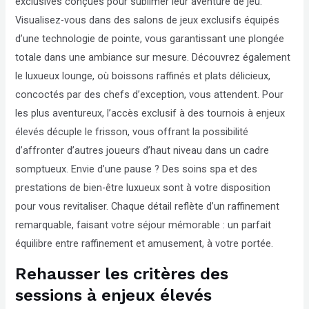
exclusives conçues pour sublimer leur aventure de jeu.
Visualisez-vous dans des salons de jeux exclusifs équipés
d’une technologie de pointe, vous garantissant une plongée
totale dans une ambiance sur mesure. Découvrez également
le luxueux lounge, où boissons raffinés et plats délicieux,
concoctés par des chefs d’exception, vous attendent. Pour
les plus aventureux, l’accès exclusif à des tournois à enjeux
élevés décuple le frisson, vous offrant la possibilité
d’affronter d’autres joueurs d’haut niveau dans un cadre
somptueux. Envie d’une pause ? Des soins spa et des
prestations de bien-être luxueux sont à votre disposition
pour vous revitaliser. Chaque détail reflète d’un raffinement
remarquable, faisant votre séjour mémorable : un parfait
équilibre entre raffinement et amusement, à votre portée.
Rehausser les critères des
sessions à enjeux élevés