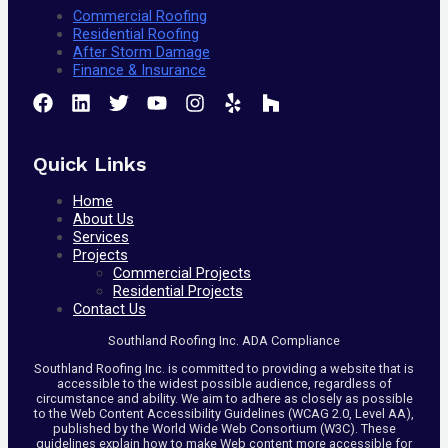
Commercial Roofing
Residential Roofing
After Storm Damage
Finance & Insurance
Quick Links
Home
About Us
Services
Projects
Commercial Projects
Residential Projects
Contact Us
Southland Roofing Inc. ADA Compliance
Southland Roofing Inc. is committed to providing a website that is
accessible to the widest possible audience, regardless of
circumstance and ability. We aim to adhere as closely as possible
to the Web Content Accessibility Guidelines (WCAG 2.0, Level AA),
published by the World Wide Web Consortium (W3C). These
guidelines explain how to make Web content more accessible for