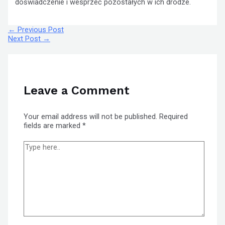
doświadczenie i wesprzeć pozostałych w ich drodze.
←
Previous Post
Next Post
→
Leave a Comment
Your email address will not be published.
Required
fields are marked
*