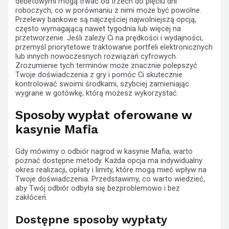
debetowymi mogą trwać od trzech do pięciu dni
roboczych, co w porównaniu z nimi może być powolne.
Przelewy bankowe są najczęściej najwolniejszą opcją,
często wymagającą nawet tygodnia lub więcej na
przetworzenie. Jeśli zależy Ci na prędkości i wydajności,
przemyśl priorytetowe traktowanie portfeli elektronicznych
lub innych nowoczesnych rozwiązań cyfrowych.
Zrozumienie tych terminów może znacznie polepszyć
Twoje doświadczenia z gry i pomóc Ci skutecznie
kontrolować swoimi środkami, szybciej zamieniając
wygrane w gotówkę, którą możesz wykorzystać.
Sposoby wypłat oferowane w
kasynie Mafia
Gdy mówimy o odbiór nagrod w kasynie Mafia, warto
poznać dostępne metody. Każda opcja ma indywidualny
okres realizacji, opłaty i limity, które mogą mieć wpływ na
Twoje doświadczenia. Przedstawimy, co warto wiedzieć,
aby Twój odbiór odbyła się bezproblemowo i bez
zakłóceń.
Dostępne sposoby wypłaty