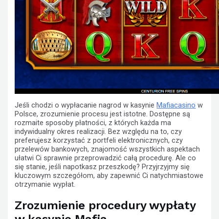
this
website.
This
site
uses
the
WP
ADA
Compliance
Check
plugin
to
Jeśli chodzi o wypłacanie nagrod w kasynie
Mafiacasino
w
enhance
Polsce, zrozumienie procesu jest istotne. Dostępne są
accessibility.
rozmaite sposoby płatności, z których każda ma
indywidualny okres realizacji. Bez względu na to, czy
preferujesz korzystać z portfeli elektronicznych, czy
przelewów bankowych, znajomość wszystkich aspektach
ułatwi Ci sprawnie przeprowadzić całą procedurę. Ale co
się stanie, jeśli napotkasz przeszkodę? Przyjrzyjmy się
kluczowym szczegółom, aby zapewnić Ci natychmiastowe
otrzymanie wypłat.
Zrozumienie procedury wypłaty