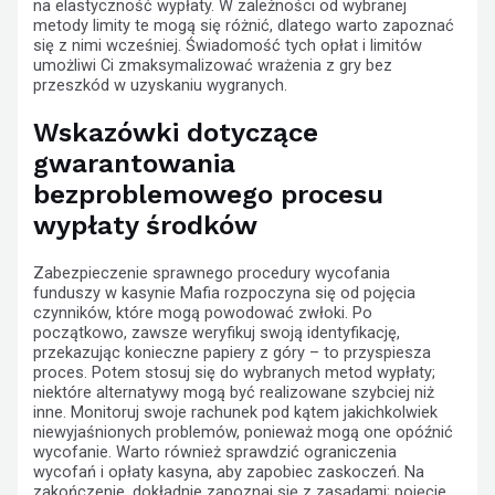
na elastyczność wypłaty. W zależności od wybranej
metody limity te mogą się różnić, dlatego warto zapoznać
się z nimi wcześniej. Świadomość tych opłat i limitów
umożliwi Ci zmaksymalizować wrażenia z gry bez
przeszkód w uzyskaniu wygranych.
Wskazówki dotyczące
gwarantowania
bezproblemowego procesu
wypłaty środków
Zabezpieczenie sprawnego procedury wycofania
funduszy w kasynie Mafia rozpoczyna się od pojęcia
czynników, które mogą powodować zwłoki. Po
początkowo, zawsze weryfikuj swoją identyfikację,
przekazując konieczne papiery z góry – to przyspiesza
proces. Potem stosuj się do wybranych metod wypłaty;
niektóre alternatywy mogą być realizowane szybciej niż
inne. Monitoruj swoje rachunek pod kątem jakichkolwiek
niewyjaśnionych problemów, ponieważ mogą one opóźnić
wycofanie. Warto również sprawdzić ograniczenia
wycofań i opłaty kasyna, aby zapobiec zaskoczeń. Na
zakończenie, dokładnie zapoznaj się z zasadami; pojęcie