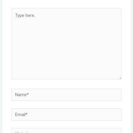
Type
here..
Name*
Email*
Website