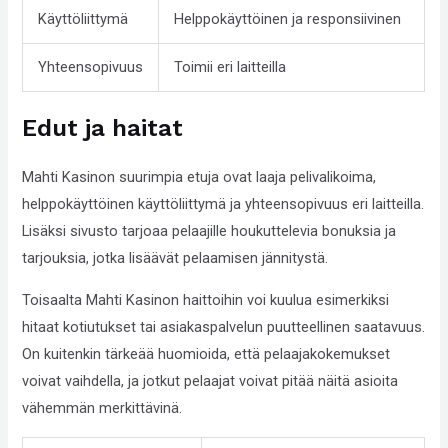
Compliance
Käyttöliittymä
Helppokäyttöinen ja responsiivinen
Check
plugin
Yhteensopivuus
Toimii eri laitteilla
to
enhance
Edut ja haitat
accessibility.
Mahti Kasinon suurimpia etuja ovat laaja pelivalikoima,
helppokäyttöinen käyttöliittymä ja yhteensopivuus eri laitteilla.
Lisäksi sivusto tarjoaa pelaajille houkuttelevia bonuksia ja
tarjouksia, jotka lisäävät pelaamisen jännitystä.
Toisaalta Mahti Kasinon haittoihin voi kuulua esimerkiksi
hitaat kotiutukset tai asiakaspalvelun puutteellinen saatavuus.
On kuitenkin tärkeää huomioida, että pelaajakokemukset
voivat vaihdella, ja jotkut pelaajat voivat pitää näitä asioita
vähemmän merkittävinä.