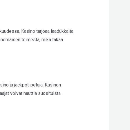
kuudessa. Kasino tarjoaa laadukkaita
iranomaisen toimesta, mikä takaa
asino ja jackpot-pelejä. Kasinon
ajat voivat nauttia suosituista