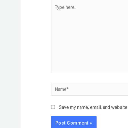
Type
here..
Name*
Save my name, email, and website i