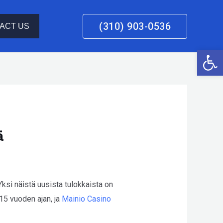
(310) 903-0536
ACT US
Open 
ä
Yksi näistä uusista tulokkaista on
 15 vuoden ajan, ja
Mainio Casino