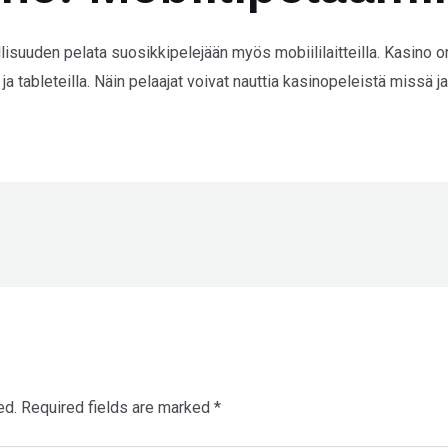
llisuuden pelata suosikkipelejään myös mobiililaitteilla. Kasino
la ja tableteilla. Näin pelaajat voivat nauttia kasinopeleistä missä j
ed.
Required fields are marked
*