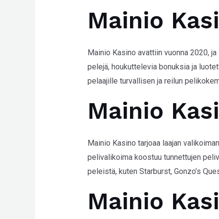
any
Mainio Kasi
problems
that
you
Mainio Kasino avattiin vuonna 2020, ja
encounter
pelejä, houkuttelevia bonuksia ja luot
using
pelaajille turvallisen ja reilun pelikok
the
contact
Mainio Kasi
form
on
this
Mainio Kasino tarjoaa laajan valikoiman 
website.
pelivalikoima koostuu tunnettujen peliv
This
peleistä, kuten Starburst, Gonzo’s Que
site
Mainio Kasi
uses
the