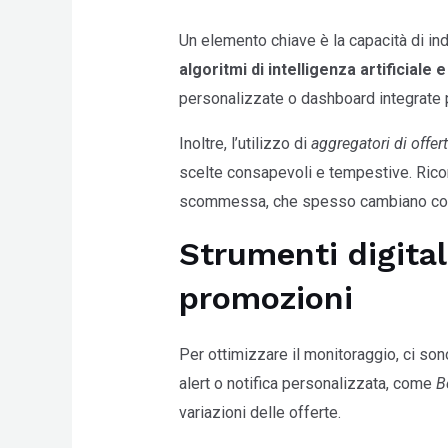
Un elemento chiave è la capacità di ind
algoritmi di intelligenza artificiale 
personalizzate o dashboard integrate p
Inoltre, l’utilizzo di
aggregatori di offer
scelte consapevoli e tempestive. Ricor
scommessa, che spesso cambiano con l
Strumenti digital
promozioni
Per ottimizzare il monitoraggio, ci s
alert o notifica personalizzata, come
B
variazioni delle offerte.