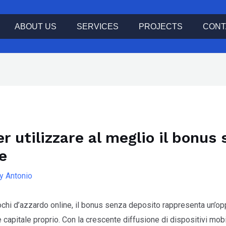
ABOUT US
SERVICES
PROJECTS
CONT
r utilizzare al meglio il bonus
e
By
Antonio
 d’azzardo online, il bonus senza deposito rappresenta un’opport
capitale proprio. Con la crescente diffusione di dispositivi mobili