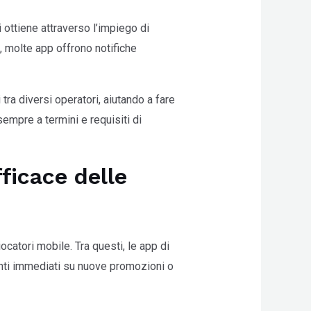
 ottiene attraverso l’impiego di
, molte app offrono notifiche
ra diversi operatori, aiutando a fare
empre a termini e requisiti di
ficace delle
iocatori mobile. Tra questi, le app di
nti immediati su nuove promozioni o