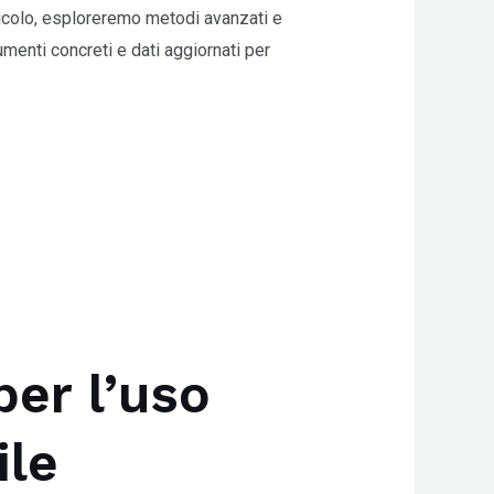
ticolo, esploreremo metodi avanzati e
menti concreti e dati aggiornati per
per l’uso
ile