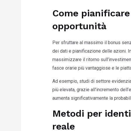
WP
Come pianificare 
ADA
Compliance
opportunità
Check
plugin
Per sfruttare al massimo il bonus senz
to
dei dati e pianificazione delle azioni. 
enhance
massimizzare il ritorno sull’investimen
accessibility.
fasce orarie più vantaggiose e le piatt
Ad esempio, studi di settore evidenzian
più elevata, grazie all’incremento del
aumenta significativamente la probabilit
Metodi per identi
reale