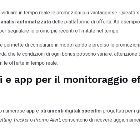
ividuare in tempo reale le promozioni più vantaggiose. Questo si
e analisi automatizzata
delle piattaforme di offerta. Ad esempio
er segnalare le promo più recenti o limitate nel tempo.
te
permette di comparare in modo rapido e preciso le promozioni t
da che le condizioni di ogni bonus possono variare: attenzione s
e offerte in tempo reale.
i e app per il monitoraggio ef
ono numerose
app e strumenti digitali specifici
progettati per i g
etting Tracker
o
Promo Alert
, consentono di ricevere aggiorname