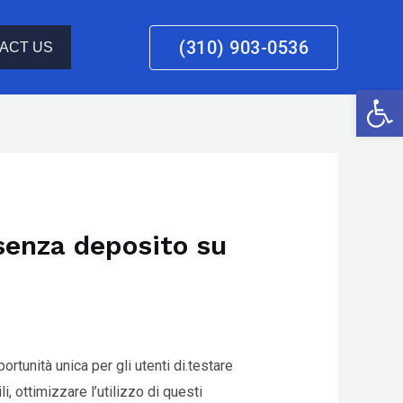
(310) 903-0536
ACT US
Open 
 senza deposito su
unità unica per gli utenti di.testare
, ottimizzare l’utilizzo di questi