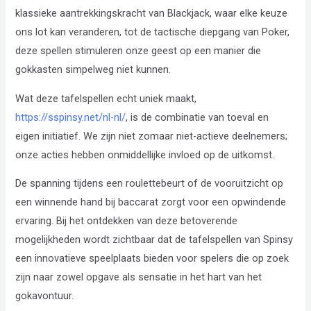
klassieke aantrekkingskracht van Blackjack, waar elke keuze
ons lot kan veranderen, tot de tactische diepgang van Poker,
deze spellen stimuleren onze geest op een manier die
gokkasten simpelweg niet kunnen.
Wat deze tafelspellen echt uniek maakt,
https://sspinsy.net/nl-nl/
, is de combinatie van toeval en
eigen initiatief. We zijn niet zomaar niet-actieve deelnemers;
onze acties hebben onmiddellijke invloed op de uitkomst.
De spanning tijdens een roulettebeurt of de vooruitzicht op
een winnende hand bij baccarat zorgt voor een opwindende
ervaring. Bij het ontdekken van deze betoverende
mogelijkheden wordt zichtbaar dat de tafelspellen van Spinsy
een innovatieve speelplaats bieden voor spelers die op zoek
zijn naar zowel opgave als sensatie in het hart van het
gokavontuur.