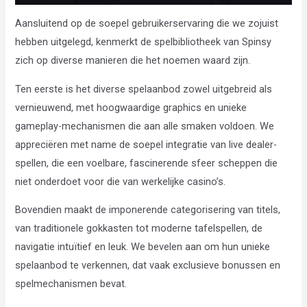
Aansluitend op de soepel gebruikerservaring die we zojuist
hebben uitgelegd, kenmerkt de spelbibliotheek van Spinsy
zich op diverse manieren die het noemen waard zijn.
Ten eerste is het diverse spelaanbod zowel uitgebreid als
vernieuwend, met hoogwaardige graphics en unieke
gameplay-mechanismen die aan alle smaken voldoen. We
appreciëren met name de soepel integratie van live dealer-
spellen, die een voelbare, fascinerende sfeer scheppen die
niet onderdoet voor die van werkelijke casino’s.
Bovendien maakt de imponerende categorisering van titels,
van traditionele gokkasten tot moderne tafelspellen, de
navigatie intuïtief en leuk. We bevelen aan om hun unieke
spelaanbod te verkennen, dat vaak exclusieve bonussen en
spelmechanismen bevat.