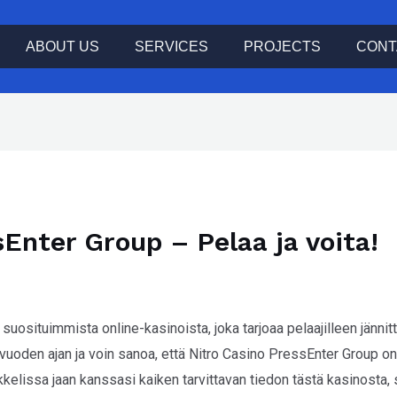
ABOUT US
SERVICES
PROJECTS
CONT
Enter Group – Pelaa ja voita!
uosituimmista online-kasinoista, joka tarjoaa pelaajilleen jänni
5 vuoden ajan ja voin sanoa, että Nitro Casino PressEnter Group o
kkelissa jaan kanssasi kaiken tarvittavan
tiedon tästä kasinosta, 