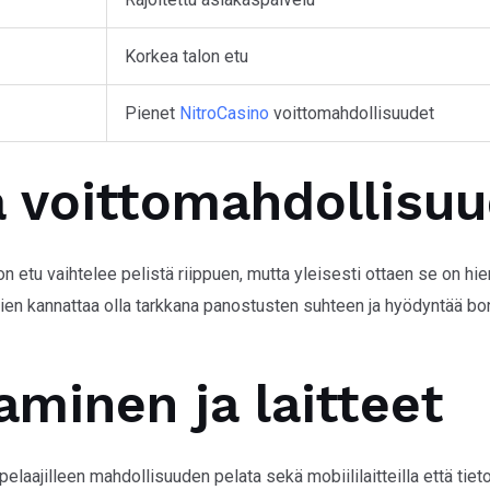
Korkea talon etu
Pienet
NitroCasino
voittomahdollisuudet
a voittomahdollisu
n etu vaihtelee pelistä riippuen, mutta yleisesti ottaen se on h
elaajien kannattaa olla tarkkana panostusten suhteen ja hyödyntää b
aminen ja laitteet
elaajilleen mahdollisuuden pelata sekä mobiililaitteilla että tieto