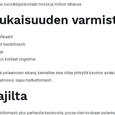
uttia suosikkipeleistään missä ja milloin tahansa.
ukaisuuden varmis
fikaatit
 huolellisesti
ja
jos kohtaat ongelmia
 pelaamisen aikana, kannattaa aina ottaa yhteyttä kasinon asiaka
aamisesi sujuu mutkattomasti.
jilta
tomasti yksi parhaista kasinoista, joissa olen koskaan pelannut. 