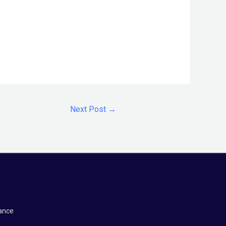
Next Post
→
ance