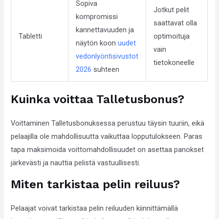
Sopiva
Jotkut pelit
kompromissi
saattavat olla
kannettavuuden ja
Tabletti
optimoituja
näytön koon
uudet
vain
vedonlyöntisivustot
tietokoneelle
2026
suhteen
Kuinka voittaa Talletusbonus?
Voittaminen Talletusbonuksessa perustuu täysin tuuriin, eikä
pelaajilla ole mahdollisuutta vaikuttaa lopputulokseen. Paras
tapa maksimoida voittomahdollisuudet on asettaa panokset
järkevästi ja nauttia pelistä vastuullisesti.
Miten tarkistaa pelin reiluus?
Pelaajat voivat tarkistaa pelin reiluuden kiinnittämällä