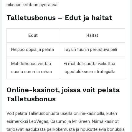
Compliance
oikeaan kohtaan pyörässä.
Check
Talletusbonus – Edut ja haitat
plugin
to
enhance
Edut
Haitat
accessibility.
Helppo oppia ja pelata
Täysin tuuriin perustuva peli
Mahdollisuus voittaa
Ei mahdollisuutta vaikuttaa
suuria summia rahaa
lopputulokseen strategialla
Online-kasinot, joissa voit pelata
Talletusbonus
Voit pelata Talletusbonusta useilla online-kasinoilla, kuten
esimerkiksi LeoVegas, Casumo ja Mr Green. Nämä kasinot
tarjoavat laadukasta pelikokemusta ja houkuttelevia bonuksia