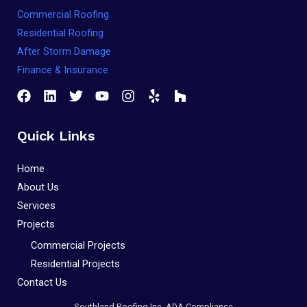
Commercial Roofing
Residential Roofing
After Storm Damage
Finance & Insurance
Quick Links
Home
About Us
Services
Projects
Commercial Projects
Residential Projects
Contact Us
Southland Roofing Inc. ADA Compliance