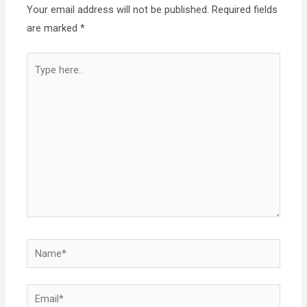
Your email address will not be published.
Required fields
are marked
*
Type
here..
Name*
Email*