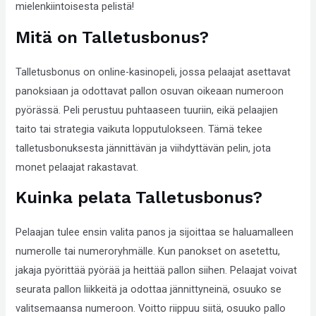
mielenkiintoisesta pelistä!
that
Mitä on Talletusbonus?
you
encounter
Talletusbonus on online-kasinopeli, jossa pelaajat asettavat
using
panoksiaan ja odottavat pallon osuvan oikeaan numeroon
the
pyörässä. Peli perustuu puhtaaseen tuuriin, eikä pelaajien
contact
taito tai strategia vaikuta lopputulokseen. Tämä tekee
form
talletusbonuksesta jännittävän ja viihdyttävän pelin, jota
on
monet pelaajat rakastavat.
this
website.
Kuinka pelata Talletusbonus?
This
site
Pelaajan tulee ensin valita panos ja sijoittaa se haluamalleen
uses
numerolle tai numeroryhmälle. Kun panokset on asetettu,
the
jakaja pyörittää pyörää ja heittää pallon siihen. Pelaajat voivat
WP
seurata pallon liikkeitä ja odottaa jännittyneinä, osuuko se
ADA
valitsemaansa numeroon. Voitto riippuu siitä, osuuko pallo