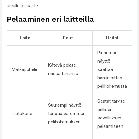
uusille pelaajille.
Pelaaminen eri laitteilla
Laite
Edut
Haitat
Pienempi
näyttö
Kätevä pelata
Matkapuhelin
saattaa
missä tahansa
hankaloittaa
pelikokemusta
Saatat tarvita
Suurempi näyttö
erillisen
Tietokone
tarjoaa paremman
sovelluksen
pelikokemuksen
pelaamiseen