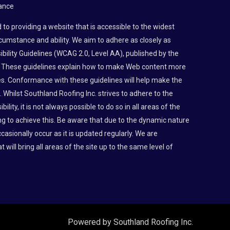
ance
to providing a website that is accessible to the widest
rcumstance and ability. We aim to adhere as closely as
bility Guidelines (WCAG 2.0, Level AA), published by the
 These guidelines explain how to make Web content more
ties. Conformance with these guidelines will help make the
 Whilst Southland Roofing Inc. strives to adhere to the
lity, it is not always possible to do so in all areas of the
g to achieve this. Be aware that due to the dynamic nature
asionally occur as it is updated regularly. We are
t will bring all areas of the site up to the same level of
Powered by Southland Roofing Inc.