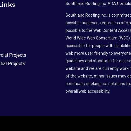
Links
Southland Roofing Inc. ADA Compli
Southland Roofing Inc. is committed 
possible audience, regardless of ci
possible to the Web Content Accessi
World Wide Web Consortium (W3C).
accessible for people with disabili
web more user friendly to everyone.
ial Projects
guidelines and standards for accessibi
tial Projects
website and we are currently workin
of the website, minor issues may occ
continually seeking out solutions tha
overall web accessibility.