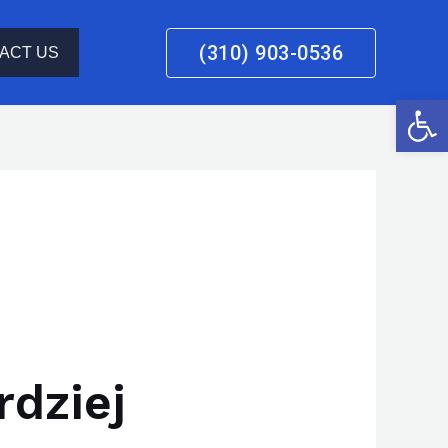
(310) 903-0536
ACT US
Open 
rdziej