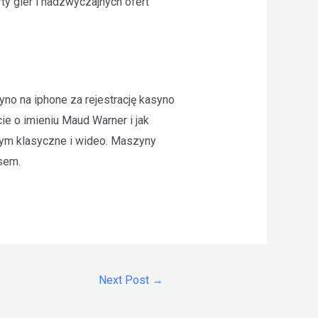
y gier i nadzwyczajnych ofert
o na iphone za rejestrację kasyno
ie o imieniu Maud Warner i jak
 tym klasyczne i wideo. Maszyny
sem.
Next Post
→