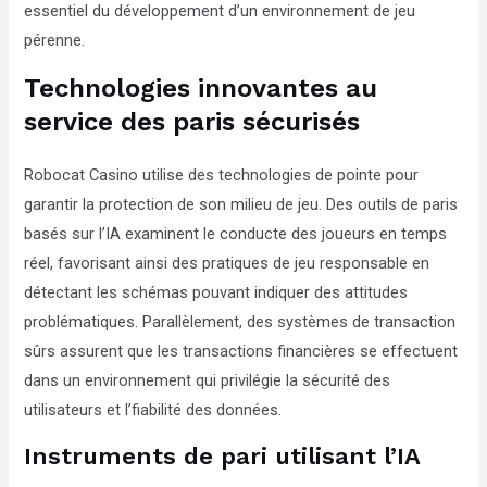
essentiel du développement d’un environnement de jeu
pérenne.
Technologies innovantes au
service des paris sécurisés
Robocat Casino utilise des technologies de pointe pour
garantir la protection de son milieu de jeu. Des outils de paris
basés sur l’IA examinent le conducte des joueurs en temps
réel, favorisant ainsi des pratiques de jeu responsable en
détectant les schémas pouvant indiquer des attitudes
problématiques. Parallèlement, des systèmes de transaction
sûrs assurent que les transactions financières se effectuent
dans un environnement qui privilégie la sécurité des
utilisateurs et l’fiabilité des données.
Instruments de pari utilisant l’IA