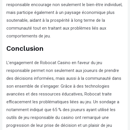
responsable encourage non seulement le bien-être individuel,
mais participe également à un paysage économique plus
soutenable, aidant à la prospérité à long terme de la
communauté tout en traitant aux problèmes liés aux
comportements de jeu.
Conclusion
L’engagement de Robocat Casino en faveur du jeu
responsable permet non seulement aux joueurs de prendre
des décisions informées, mais aussi à la communauté dans
son ensemble de s’engager. Grâce à des technologies
avancées et des ressources éducatives, Robocat traite
efficacement les problématiques liées au jeu. Un sondage a
notamment indiqué que 65 % des joueurs ayant utilisé les
outils de jeu responsable du casino ont remarqué une
progression de leur prise de décision et un plaisir de jeu