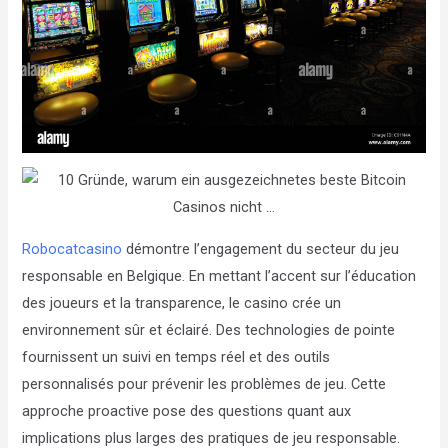
that
you
encounter
using
the
contact
form
on
this
Robocatcasino
démontre l’engagement du secteur du jeu
website.
responsable en Belgique. En mettant l’accent sur l’éducation
This
des joueurs et la transparence, le casino crée un
site
environnement sûr et éclairé. Des technologies de pointe
uses
fournissent un suivi en temps réel et des outils
the
personnalisés pour prévenir les problèmes de jeu. Cette
WP
approche proactive pose des questions quant aux
ADA
implications plus larges des pratiques de jeu responsable.