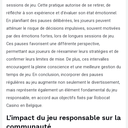
sessions de jeu. Cette pratique autorise de se retirer, de
réfléchir à son expérience et d’évaluer son état émotionnel.
En planifiant des pauses délibérées, les joueurs peuvent
atténuer le risque de décisions impulsives, souvent motivées
par des émotions fortes, lors de longues sessions de jeu.
Ces pauses favorisent une différente perspective,
permettant aux joueurs de réexaminer leurs stratégies et de
confirmer leurs limites de mise. De plus, ces intervalles
encouragent la pleine conscience et une meilleure gestion du
temps de jeu. En conclusion, incorporer des pauses
régulières au jeu augmente non seulement le divertissement,
mais représente également un élément fondamental du jeu
responsable, en accord aux objectifs fixés par Robocat
Casino en Belgique.
L’impact du jeu responsable sur la
communauté