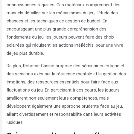
connaissances requises. Ces matériaux comprennent des
manuels détaillés sur les mécanismes du jeu, l’étude des
chances et les techniques de gestion de budget. En
encourageant une plus grande compréhension des
fondements du jeu, les joueurs peuvent faire des choix
éclairées qui réduisent les actions irréfléchis, pour une vivre
de jeu plus durable.
De plus, Robocat Casino propose des séminaires en ligne et
des sessions axés sur la résilience mentale et la gestion des
émotions, des ressources essentiels pour faire face aux
fluctuations du jeu. En participant à ces cours, les joueurs
améliorent non seulement leurs compétences, mais
développent également une approche prudente face au jeu,
alliant divertissement et responsabilité dans leurs activités
ludiques.