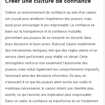
Créer une culture de confiance
Cultiver un environnement de confiance au sein d’un casino
est crucial pour améliorer l’expérience des joueurs, mais
aussi pour encourager le jeu responsable. La confiance se
base sur la transparence et la confiance mutuelle,
permettant aux joueurs de se ressentir en sécurité dans
leurs décisions et leurs actes. Robocat Casino implémente
des mécanismes tactiques, tels que des règles claires et un
service client performant, pour établir ce climat. Cette
atmosphère renforce non seulement l’autonomie des
joueurs, mais réduit également les comportements impulsifs,
favorisant ainsi des décisions informées. De plus, en
s’assurant à ce que les joueurs aient accès aux outils et
matériaux nécessaires, le casino retient une clientèle plus
avertie, ce qui favorise une implication plus responsable.
Dans ce cadre, la confiance se transforme en un fondement