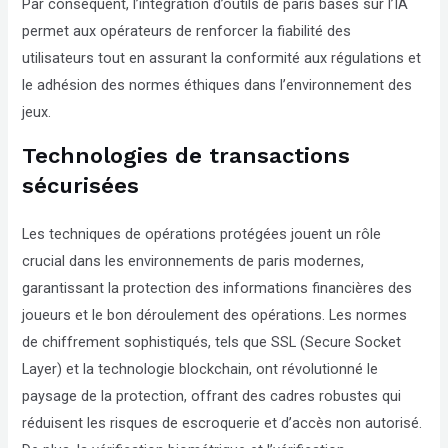
Par conséquent, l’intégration d’outils de paris basés sur l’IA
permet aux opérateurs de renforcer la fiabilité des
utilisateurs tout en assurant la conformité aux régulations et
le adhésion des normes éthiques dans l’environnement des
jeux.
Technologies de transactions
sécurisées
Les techniques de opérations protégées jouent un rôle
crucial dans les environnements de paris modernes,
garantissant la protection des informations financières des
joueurs et le bon déroulement des opérations. Les normes
de chiffrement sophistiqués, tels que SSL (Secure Socket
Layer) et la technologie blockchain, ont révolutionné le
paysage de la protection, offrant des cadres robustes qui
réduisent les risques de escroquerie et d’accès non autorisé.