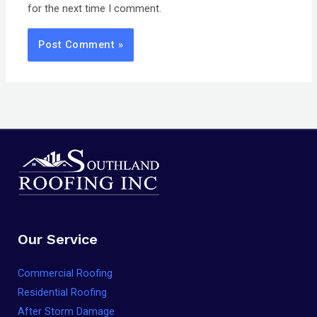
for the next time I comment.
Our Service
Commercial Roofing
Residential Roofing
After Storm Damage