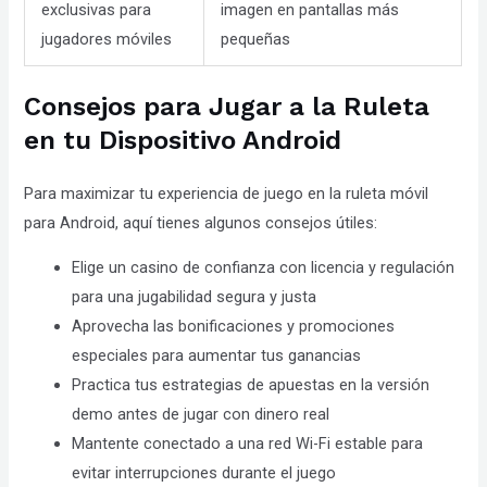
exclusivas para
imagen en pantallas más
jugadores móviles
pequeñas
Consejos para Jugar a la Ruleta
en tu Dispositivo Android
Para maximizar tu experiencia de juego en la ruleta móvil
para Android, aquí tienes algunos consejos útiles:
Elige un casino de confianza con licencia y regulación
para una jugabilidad segura y justa
Aprovecha las bonificaciones y promociones
especiales para aumentar tus ganancias
Practica tus estrategias de apuestas en la versión
demo antes de jugar con dinero real
Mantente conectado a una red Wi-Fi estable para
evitar interrupciones durante el juego