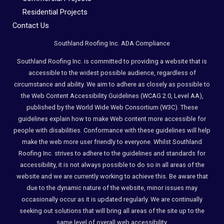
Residential Projects
Contact Us
Southland Roofing Inc. ADA Compliance
Southland Roofing Inc. is committed to providing a website that is
accessible to the widest possible audience, regardless of
circumstance and ability. We aim to adhere as closely as possible to
the Web Content Accessibility Guidelines (WCAG 2.0, Level AA),
published by the World Wide Web Consortium (W3C). These
guidelines explain how to make Web content more accessible for
people with disabilities. Conformance with these guidelines will help
make the web more user friendly to everyone. Whilst Southland
Roofing Inc. strives to adhere to the guidelines and standards for
accessibility, it is not always possible to do so in all areas of the
website and we are currently working to achieve this. Be aware that
due to the dynamic nature of the website, minor issues may
occasionally occur as it is updated regularly. We are continually
seeking out solutions that will bring all areas of the site up to the
same level of overall web accessibility.