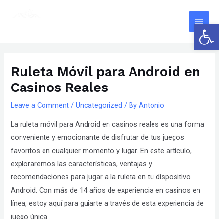
Skip
The
Main
to
owner
Open 
Men
content
of
this
Post
website
navigation
Ruleta Móvil para Android en
has
Casinos Reales
made
a
Leave a Comment
/
Uncategorized
/ By
Antonio
committment
La ruleta móvil para Android en casinos reales es una forma
to
conveniente y emocionante de disfrutar de tus juegos
accessibility
favoritos en cualquier momento y lugar. En este artículo,
and
exploraremos las características, ventajas y
inclusion,
recomendaciones para jugar a la ruleta en tu dispositivo
please
Android. Con más de 14 años de experiencia en casinos en
report
línea, estoy aquí
para guiarte a través de esta experiencia de
any
juego única.
problems