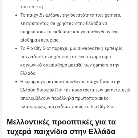
του παίκτη.
Το παιχνίδι αυξάνει την δυνατότητα των gamers,
επιτρέποντας σε χρήστες στην Ελλάδα να
επηρεάσουν τα εκβάσεις και να αισθανθούν ένα
αίσθημα επιτυχίας.
Το Rip City Slot παρέχει μια συνεργατική εμπειρία
παιχνιδιού, ενισχύοντας σε ένα ισχυρότερο
κοινωνικό συναίσθημα μεταξύ των gamers στην
Ελλάδα.
Η εφαρμογή μέτρων υπεύθυνου παιχνιδιού στην
Ελλάδα διασφαλίζει την προστασία των gamers, ενώ
απολαμβάνουν παράλληλα πρωτοποριακές
πλατφόρμες παιχνιδιών όπως το Rip City Slot.
Μελλοντικές προοπτικές για τα
τυχερά παιχνίδια στην Ελλάδα