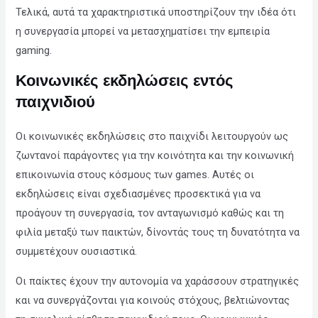
Τελικά, αυτά τα χαρακτηριστικά υποστηρίζουν την ιδέα ότι
η συνεργασία μπορεί να μετασχηματίσει την εμπειρία
gaming.
Κοινωνικές εκδηλώσεις εντός
παιχνιδιού
Οι κοινωνικές εκδηλώσεις στο παιχνίδι λειτουργούν ως
ζωντανοί παράγοντες για την κοινότητα και την κοινωνική
επικοινωνία στους κόσμους των games. Αυτές οι
εκδηλώσεις είναι σχεδιασμένες προσεκτικά για να
προάγουν τη συνεργασία, τον ανταγωνισμό καθώς και τη
φιλία μεταξύ των παικτών, δίνοντάς τους τη δυνατότητα να
συμμετέχουν ουσιαστικά.
Οι παίκτες έχουν την αυτονομία να χαράσσουν στρατηγικές
και να συνεργάζονται για κοινούς στόχους, βελτιώνοντας