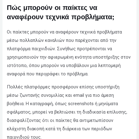
Πώς μπορούν οι παίκτες να
αναφέρουν τεχνικά προβλήματα;
Οι παίκτες μπορούν να αναφέρουν τεχνικά προβλήματα
μέσω πολλαπλών καναλιών που παρέχονται από την
πλατφόρμα παιχνιδιών. Συνήθως προτρέπονται να
χρησιμοποιούν την αφιερωμένη ενότητα υποστήριξης στον
ιστότοπο, όπου μπορούν να υποβάλουν μια λεπτομερή
αναφορά που περιγράφει το πρόβλημα.
Πολλές πλατφόρμες προσφέρουν επίσης υποστήριξη
μέσω ζωντανής συνομιλίας και email για πιο άμεση
βοήθεια. Η καταγραφή, όπως screenshots ή μηνύματα
σφάλματος, μπορεί να βελτιώσει τη διαδικασία επίλυσης,
διασφαλίζοντας ότι οι παίκτες θα αντιμετωπίσουν
ελάχιστη διακοπή κατά τη διάρκεια των περιόδων
παιχνιδιού τους.