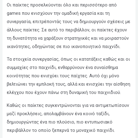
Οι παίκτες προσελκύονται όλο και περισσότερο από
games που ενισχύουν την ομαδική εργασία και τη
συνεργασία, επιτρέποντάς τους να δημιουργούν σχέσεις με
άλλους παίκτες. Σε αυτό το περιβάλλον, οι παίκτες έχουν
τη δυνατότητα να χαράξουν στρατηγικές και να μοιραστούν
ικανότητες, οδηγώντας σε πιο ικανοποιητικό παιχνίδι.
Τα στοιχεία συνεργασίας, όπως οι κατατάξεις καθώς και οι
συμμαχίες στο παιχνίδι, ενθαρρύνουν ένα συναίσθημα
κοινότητας που ενισχύει τους παίχτες. Αυτό όχι μόνο
βελτιώνει την εμπλοκή τους, αλλά και ενισχύει την αίσθηση
ελέγχου που έχουν πάνω στη δυναμική του παιχνιδιού.
Καθώς οι παίκτες συγκεντρώνονται για να αντιμετωπίσουν
μαζί προκλήσεις, απολαμβάνουν ένα κοινό ταξίδι,
δημιουργώντας ένα πιο πλούσιο, πιο εντυπωσιακό
περιβάλλον το οποίο ξεπερνά το μοναχικό παιχνίδι.