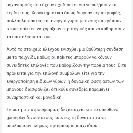
μηχανισμούς που έχουν σχεδιαστεί για να αυξήσουν τα
κέρδη τους. Χαρακτηριστικά όπως δωρεάν περιστροφές,
πολλαπλασιαστές και ενεργοί γύροι μπόνους επιτρέπουν
στους παίκτες να χαράξουν στρατηγικές και να καθορίσουν
τα αποτελέσματά τους.
Αυτό το στοιχείο ελέγχου ενισχύει μια βαθύτερη σύνδεση
με το παιχνίδι, καθώς οι παίκτες μπορούν να κάνουν
συνειδητές επιλογές που καθορίζουν την πορεία τους. Είτε
πρόκειται για την επιλογή συμβόλων είτε για την
ενεργοποίηση ειδικών γύρων, η δυναμική φύση αυτών των
μπόνους διασφαλίζει ότι κάθε συνεδρία παραμένει
συναρπαστική και μοναδική.
Σε αυτή την ατμόσφαιρα, η δεξιοτεχνία και το υπεύθυνο
gameplay δίνουν στους παίκτες τη δυνατότητα να
απολαύσουν πλήρως την εμπειρία παιχνιδιού.