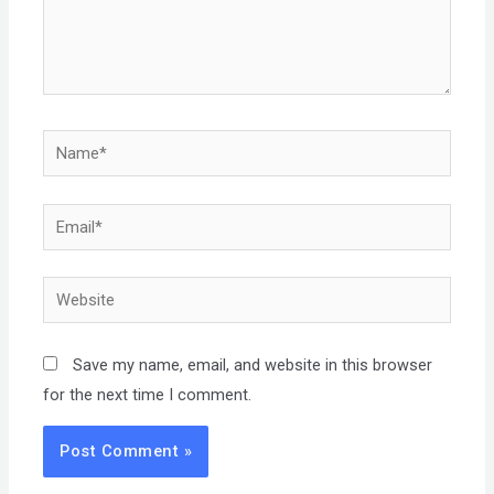
Name*
Email*
Website
Save my name, email, and website in this browser
for the next time I comment.