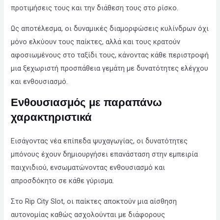
προτιμήσεις τους και την διάθεση τους στο ρίσκο.
Ως αποτέλεσμα, οι δυναμικές διαμορφώσεις κυλίνδρων όχι
μόνο ελκύουν τους παίκτες, αλλά και τους κρατούν
αφοσιωμένους στο ταξίδι τους, κάνοντας κάθε περιστροφή
μια ξεχωριστή προσπάθεια γεμάτη με δυνατότητες ελέγχου
και ενθουσιασμό.
Ενθουσιασμός με παραπάνω
χαρακτηριστικά
Εισάγοντας νέα επίπεδα ψυχαγωγίας, οι δυνατότητες
μπόνους έχουν δημιουργήσει επανάσταση στην εμπειρία
παιχνιδιού, ενσωματώνοντας ενθουσιασμό και
απροσδόκητο σε κάθε γύρισμα.
Στο Rip City Slot, οι παίκτες αποκτούν μια αίσθηση
αυτονομίας καθώς ασχολούνται με διάφορους