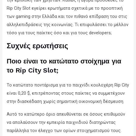
that
Rip City Slot εγείρει ερωτήματα σχετικά με το προοπτική
you
των gaming στην Ελλάδα και τον πιθανό επίδραση του στις
encounter
αλληλεπιδράσεις της κοινωνίας. Τι επιφυλάσσει το μέλλον
using
τόσο για τους παίκτες όσο και για τους developers;
the
Συχνές ερωτήσεις
contact
form
Ποιο είναι το κατώτατο στοίχημα για
on
το Rip City Slot;
this
website.
Το κατώτατο ποντάρισμα για το παιχνίδι κουλοχέρη Rip City
This
είναι 0,20 $, επιτρέποντας στους παίκτες να συμμετέχουν
site
στην διασκέδαση χωρίς σημαντική οικονομική δέσμευση.
uses
the
Αυτό το κατώτερο όριο απευθύνεται σε όσους επιθυμούν
WP
να απολαύσουν την εμπειρία παιχνιδιού διατηρώντας
ADA
παράλληλα τον έλεγχο των ορίων στοιχηματισμού τους.