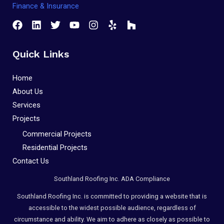
Finance & Insurance
Quick Links
Home
About Us
Services
Projects
Commercial Projects
Residential Projects
Contact Us
Southland Roofing Inc. ADA Compliance
Southland Roofing Inc. is committed to providing a website that is
accessible to the widest possible audience, regardless of
circumstance and ability. We aim to adhere as closely as possible to