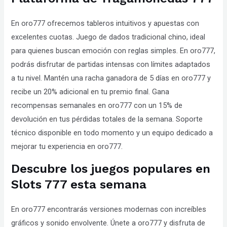
Compliance
Check
En oro777 ofrecemos tableros intuitivos y apuestas con
plugin
excelentes cuotas. Juego de dados tradicional chino, ideal
to
para quienes buscan emoción con reglas simples. En oro777,
enhance
podrás disfrutar de partidas intensas con límites adaptados
accessibility.
a tu nivel. Mantén una racha ganadora de 5 días en oro777 y
recibe un 20% adicional en tu premio final. Gana
recompensas semanales en oro777 con un 15% de
devolución en tus pérdidas totales de la semana. Soporte
técnico disponible en todo momento y un equipo dedicado a
mejorar tu experiencia en oro777.
Descubre los juegos populares en
Slots 777 esta semana
En oro777 encontrarás versiones modernas con increíbles
gráficos y sonido envolvente. Únete a oro777 y disfruta de