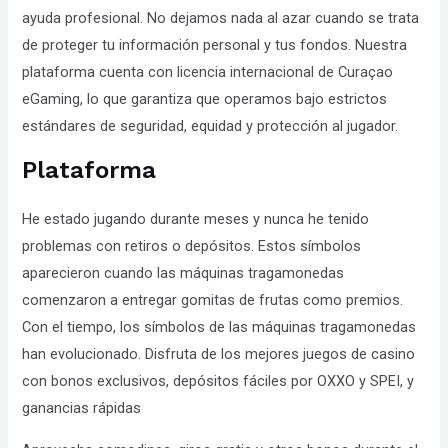
ayuda profesional. No dejamos nada al azar cuando se trata
de proteger tu información personal y tus fondos. Nuestra
plataforma cuenta con licencia internacional de Curaçao
eGaming, lo que garantiza que operamos bajo estrictos
estándares de seguridad, equidad y protección al jugador.
Plataforma
He estado jugando durante meses y nunca he tenido
problemas con retiros o depósitos. Estos símbolos
aparecieron cuando las máquinas tragamonedas
comenzaron a entregar gomitas de frutas como premios.
Con el tiempo, los símbolos de las máquinas tragamonedas
han evolucionado. Disfruta de los mejores juegos de casino
con bonos exclusivos, depósitos fáciles por OXXO y SPEI, y
ganancias rápidas