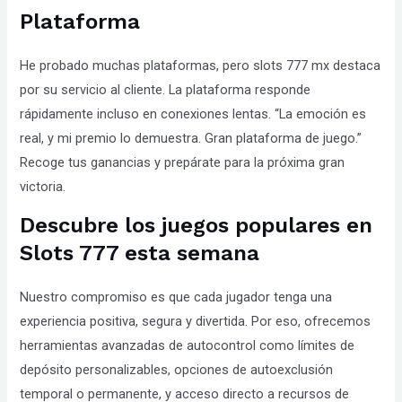
Plataforma
He probado muchas plataformas, pero slots 777 mx destaca
por su servicio al cliente. La plataforma responde
rápidamente incluso en conexiones lentas. “La emoción es
real, y mi premio lo demuestra. Gran plataforma de juego.”
Recoge tus ganancias y prepárate para la próxima gran
victoria.
Descubre los juegos populares en
Slots 777 esta semana
Nuestro compromiso es que cada jugador tenga una
experiencia positiva, segura y divertida. Por eso, ofrecemos
herramientas avanzadas de autocontrol como límites de
depósito personalizables, opciones de autoexclusión
temporal o permanente, y acceso directo a recursos de