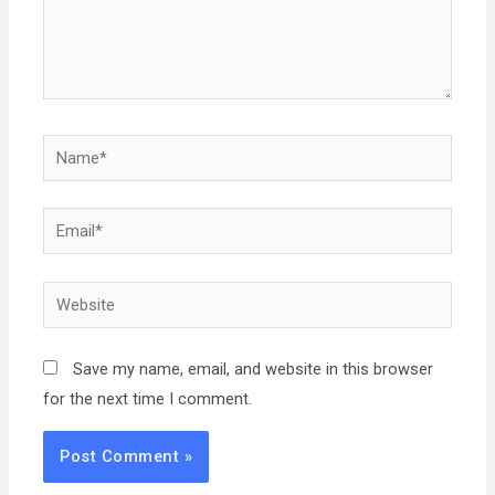
Name*
Email*
Website
Save my name, email, and website in this browser
for the next time I comment.