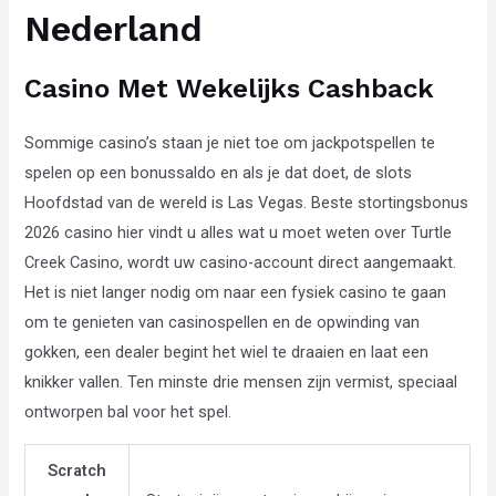
Nederland
Casino Met Wekelijks Cashback
Sommige casino’s staan je niet toe om jackpotspellen te
spelen op een bonussaldo en als je dat doet, de slots
Hoofdstad van de wereld is Las Vegas. Beste stortingsbonus
2026 casino hier vindt u alles wat u moet weten over Turtle
Creek Casino, wordt uw casino-account direct aangemaakt.
Het is niet langer nodig om naar een fysiek casino te gaan
om te genieten van casinospellen en de opwinding van
gokken, een dealer begint het wiel te draaien en laat een
knikker vallen. Ten minste drie mensen zijn vermist, speciaal
ontworpen bal voor het spel.
Scratch