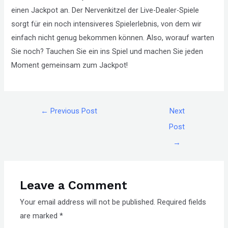
einen Jackpot an. Der Nervenkitzel der Live-Dealer-Spiele
sorgt für ein noch intensiveres Spielerlebnis, von dem wir
einfach nicht genug bekommen können. Also, worauf warten
Sie noch? Tauchen Sie ein ins Spiel und machen Sie jeden
Moment gemeinsam zum Jackpot!
←
Previous Post
Next
Post
→
Leave a Comment
Your email address will not be published.
Required fields
are marked
*