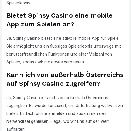
Spielerlebnis.
Bietet Spinsy Casino eine mobile
App zum Spielen an?
Ja, Spinsy Casino bietet eine stilvolle mobile App für Spiele.
Sie ermöglicht uns ein flüssiges Spielerlebnis unterwegs mit
benutzerfreundlichen Funktionen und einer Vielzahl von
Spielen, sodass wir nie etwas verpassen.
Kann ich von außerhalb Österreichs
auf Spinsy Casino zugreifen?
Ja, Spinsy Casino ist auch von außerhalb Österreichs
zugänglich! Es wurde konzipiert, um Unterhaltung weltweit zu
bieten. Einfach online anmelden und zusammen den
Nervenkitzel genießen – egal, wo wir uns auf der Welt
aufhalten!