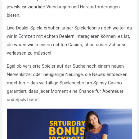
jeweils einzigartige Wendungen und Herausforderungen
bieten.
Live-Dealer-Spiele erhöhen unser Spielerlebnis noch weiter, da
wir in Echtzeit mit echten Dealern interagieren können; es ist,
als wären wir in einem echten Casino, ohne unser Zuhause
verlassen zu müssen!
Egal ob versierte Spieler auf der Suche nach einem neuen
Nervenkitzel oder neugierige Neulinge, die Neues entdecken
möchten – das vielfältige Spielangebot im Spinsy Casino
garantiert, dass jeder Moment eine Chance für Abenteuer
und Spaß bietet.