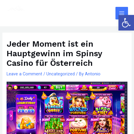
Skip
The
Main
to
owner
Open 
Men
content
of
this
Post
website
navigation
Jeder Moment ist ein
has
Hauptgewinn im Spinsy
made
a
Casino für Österreich
committment
Leave a Comment
/
Uncategorized
/ By
Antonio
to
accessibility
and
inclusion,
please
report
any
problems