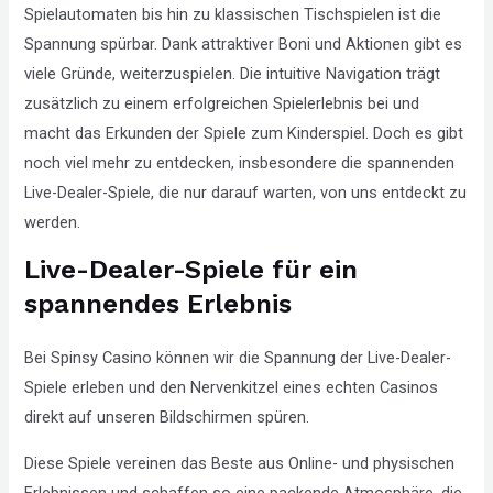
Compliance
Spielautomaten bis hin zu klassischen Tischspielen ist die
Check
Spannung spürbar. Dank attraktiver Boni und Aktionen gibt es
plugin
viele Gründe, weiterzuspielen. Die intuitive Navigation trägt
to
zusätzlich zu einem erfolgreichen Spielerlebnis bei und
enhance
macht das Erkunden der Spiele zum Kinderspiel. Doch es gibt
accessibility.
noch viel mehr zu entdecken, insbesondere die spannenden
Live-Dealer-Spiele, die nur darauf warten, von uns entdeckt zu
werden.
Live-Dealer-Spiele für ein
spannendes Erlebnis
Bei Spinsy Casino können wir die Spannung der Live-Dealer-
Spiele erleben und den Nervenkitzel eines echten Casinos
direkt auf unseren Bildschirmen spüren.
Diese Spiele vereinen das Beste aus Online- und physischen
Erlebnissen und schaffen so eine packende Atmosphäre, die