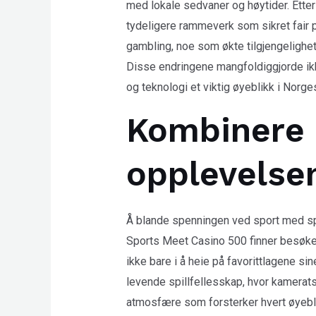
med lokale sedvaner og høytider. Etter
tydeligere rammeverk som sikret fair p
gambling, noe som økte tilgjengelighet
Disse endringene mangfoldiggjorde ikke
og teknologi et viktig øyeblikk i Nor
Kombinere i
opplevelse
Å blande spenningen ved sport med sp
Sports Meet Casino 500 finner besøke
ikke bare i å heie på favorittlagene s
levende spillfellesskap, hvor kamerats
atmosfære som forsterker hvert øyeblik