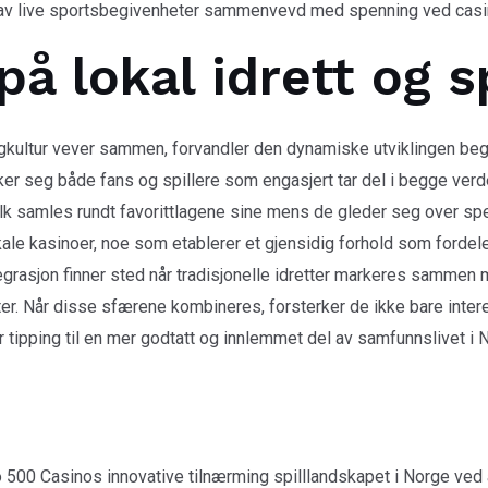
av live sportsbegivenheter sammenvevd med spenning ved casin
på lokal idrett og s
ingkultur vever sammen, forvandler den dynamiske utviklingen be
kker seg både fans og spillere som engasjert tar del i begge v
lk samles rundt favorittlagene sine mens de gleder seg over spe
okale kasinoer, noe som etablerer et gjensidig forhold som forde
tegrasjon finner sted når tradisjonelle idretter markeres samme
er. Når disse sfærene kombineres, forsterker de ikke bare inte
 tipping til en mer godtatt og innlemmet del av samfunnslivet i 
o 500 Casinos innovative tilnærming spilllandskapet i Norge ved