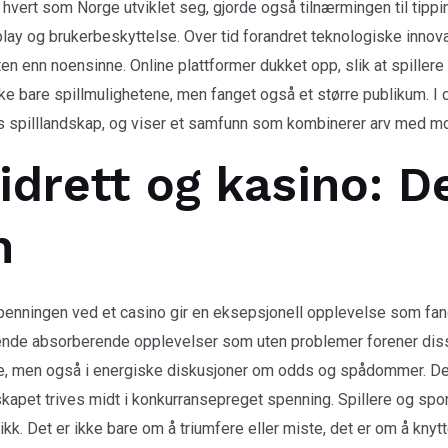
 hvert som Norge utviklet seg, gjorde også tilnærmingen til tippi
lay og brukerbeskyttelse. Over tid forandret teknologiske innova
en enn noensinne. Online plattformer dukket opp, slik at spille
 bare spillmulighetene, men fanget også et større publikum. I d
ges spilllandskap, og viser et samfunn som kombinerer arv med m
drett og kasino: D
n
enningen ved et casino gir en eksepsjonell opplevelse som fang
nde absorberende opplevelser som uten problemer forener disse
ine, men også i energiske diskusjoner om odds og spådommer. Dett
kapet trives midt i konkurransepreget spenning. Spillere og spo
k. Det er ikke bare om å triumfere eller miste, det er om å knyt