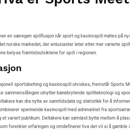
r en særegen spillfusjon når sport og kasinospill møtes på n
t norske markedet, der entusiaster leter etter mer varierte spillv
ne belyse framtidsutsiktene for spill i regionen.
asjon
sjonell sportsbetting og kasinospill utviskes, fremstår Sports
e sammenslåingen utnytter banebrytende spillteknologi og sports
eltakere kan dra nytte av sanntidsdata og statistikk for å infor
kombinerer spennende kasinospill med adrenalinet fra sportsarra
et variert publikum. Deltakere kan sømløst bytte mellom å plass
 som forenkler erfaringen og omdefinerer hva det vil si å gamble 