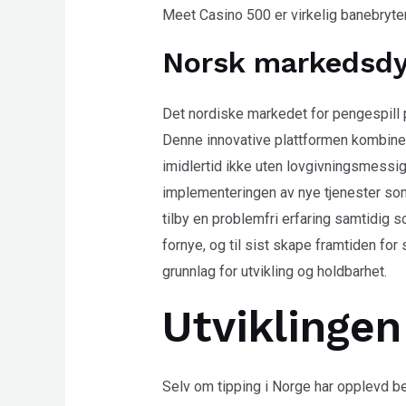
Meet Casino 500 er virkelig banebryte
Norsk markedsd
Det nordiske markedet for pengespill 
Denne innovative plattformen kombinere
imidlertid ikke uten lovgivningsmessig
implementeringen av nye tjenester so
tilby en problemfri erfaring samtidig s
fornye, og til sist skape framtiden for
grunnlag for utvikling og holdbarhet.
Utviklingen
Selv om tipping i Norge har opplevd be