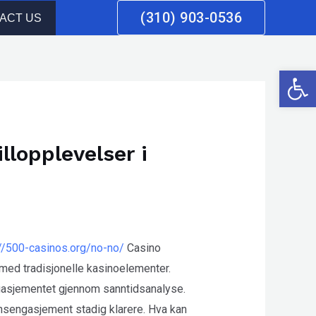
(310) 903-0536
ACT US
Open 
lopplevelser i
://500-casinos.org/no-no/
Casino
med tradisjonelle kasinoelementer.
ngasjementet gjennom sanntidsanalyse.
nnsengasjement stadig klarere. Hva kan