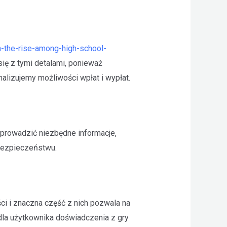
-the-rise-among-high-school-
się z tymi detalami, ponieważ
lizujemy możliwości wpłat i wypłat.
 wprowadzić niezbędne informacje,
 bezpieczeństwu.
?
ci i znaczna część z nich pozwala na
la użytkownika doświadczenia z gry