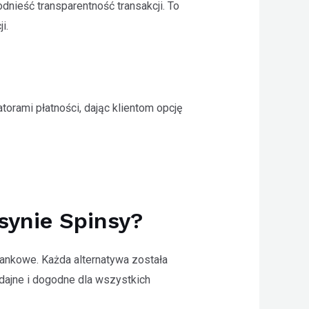
nieść transparentność transakcji. To
i.
rami płatności, dając klientom opcję
synie Spinsy?
bankowe. Każda alternatywa została
ydajne i dogodne dla wszystkich