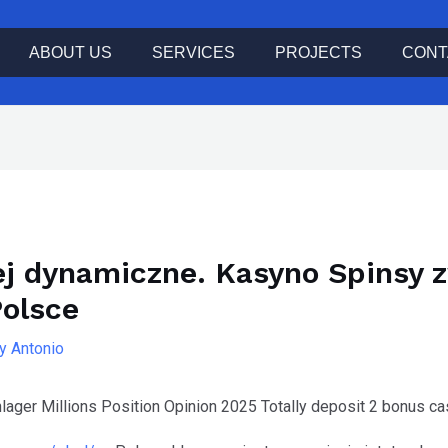
ABOUT US
SERVICES
PROJECTS
CONT
ej dynamiczne. Kasyno Spinsy
olsce
By
Antonio