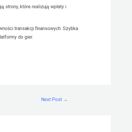
strony, które realizują wpłaty i
wności transakcji finansowych. Szybka
atformy do gier.
Next Post
→