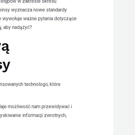
ostępów w zakresie okresu
Spinsy wyznacza nowe standardy
kże wywołuje ważne pytania dotyczące
ą, aby nadążyć?
wą
sy
nsowanych technologii, które
 daje możliwość nam przewidywać i
yskiwanie informacji zwrotnych,