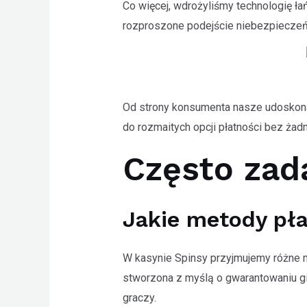
Co więcej, wdrożyliśmy technologię ł
WP
rozproszone podejście niebezpieczeńst
ADA
Compliance
Check
plugin
Od strony konsumenta nasze udoskonal
to
do rozmaitych opcji płatności bez żad
enhance
accessibility.
Często zad
Jakie metody pła
W kasynie Spinsy przyjmujemy różne me
stworzona z myślą o gwarantowaniu gię
graczy.