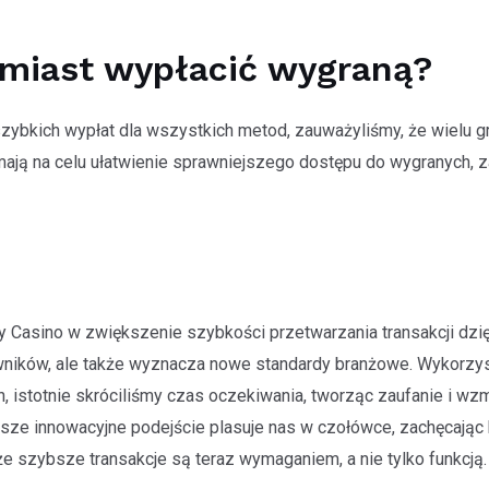
miast wypłacić wygraną?
ybkich wypłat dla wszystkich metod, zauważyliśmy, że wielu g
 mają na celu ułatwienie sprawniejszego dostępu do wygranych,
Casino w zwiększenie szybkości przetwarzania transakcji dzi
wników, ale także wyznacza nowe standardy branżowe. Wykorzys
 istotnie skróciliśmy czas oczekiwania, tworząc zaufanie i wzm
asze innowacyjne podejście plasuje nas w czołówce, zachęcając
że szybsze transakcje są teraz wymaganiem, a nie tylko funkcją.