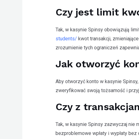
Czy jest limit kw
Tak, w kasynie Spinsy obowiązują lim
students/
kwot transakcji, zmieniając
zrozumienie tych ograniczeń zapewnia
Jak otworzyć kon
Aby otworzyć konto w kasynie Spinsy, 
zweryfikować swoją tożsamość i przyją
Czy z transakcja
Tak, w kasynie Spinsy zazwyczaj nie m
bezproblemowe wpłaty i wypłaty bez d