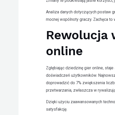
Zmiany te podkreślają jasne korzyści,
Analiza danych dotyczących postaw gra
mocnej wspólnoty graczy. Zachęca to 
Rewolucja 
online
Zgłębiając dziedzinę gier online, staj
doświadczeń użytkowników. Najnowsze
doprowadzić do 7% zwiększenia liczb
przetwarzania, zwłaszcza w rywalizują
Dzięki użyciu zaawansowanych technol
satysfakcję.