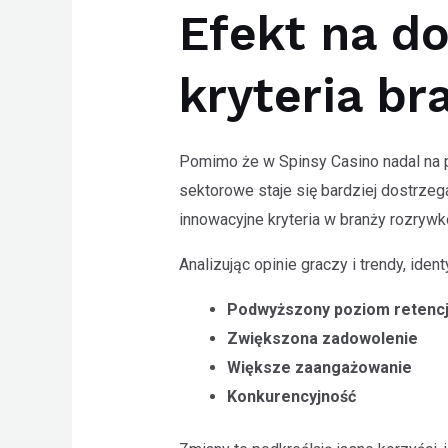
Efekt na d
kryteria b
Pomimo że w Spinsy Casino nadal na pi
sektorowe staje się bardziej dostrzeg
innowacyjne kryteria w branży rozryw
Analizując opinie graczy i trendy, ide
Podwyższony poziom retencj
Zwiększona zadowolenie
Większe zaangażowanie
Konkurencyjność