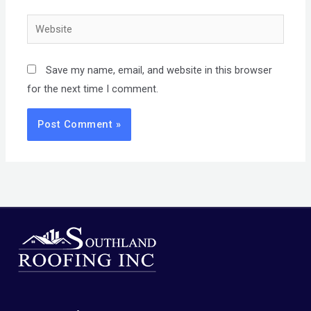
Website
Save my name, email, and website in this browser
for the next time I comment.