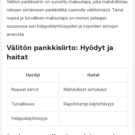
Välitön pankkisiirto on suosittu maksutapa, joka mahdollistaa
that
rahojen siirtämisen pankkitililtä casinolle välittömästi. Tämä
you
nopea ja turvallinen maksutapa on monen pelaajan
encounter
suosiossa sen helppokäyttöisyyden ja nopeiden siirtojen
using
ansiosta.
the
Välitön pankkisiirto: Hyödyt ja
contact
haitat
form
on
this
Hyödyt
Haitat
website.
This
Nopeat siirrot
Mahdolliset siirtokulut
site
Turvallisuus
Rajoitetumpi käytettävyys
uses
the
Helppokäyttöisyys
WP
ADA