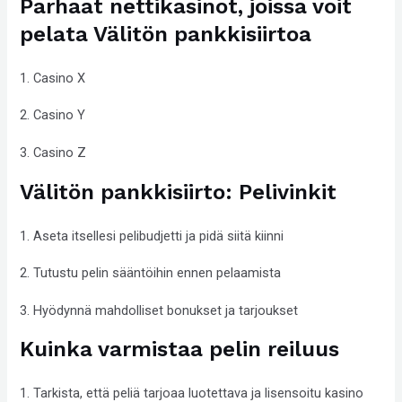
Parhaat nettikasinot, joissa voit
Compliance
pelata Välitön pankkisiirtoa
Check
plugin
1. Casino X
to
enhance
2. Casino Y
accessibility.
3. Casino Z
Välitön pankkisiirto: Pelivinkit
1. Aseta itsellesi pelibudjetti ja pidä siitä kiinni
2. Tutustu pelin sääntöihin ennen pelaamista
3. Hyödynnä mahdolliset bonukset ja tarjoukset
Kuinka varmistaa pelin reiluus
1. Tarkista, että peliä tarjoaa luotettava ja lisensoitu kasino