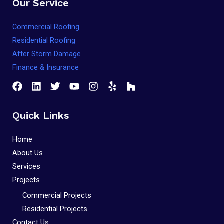
Our Service
Commercial Roofing
Residential Roofing
After Storm Damage
Finance & Insurance
Quick Links
Home
About Us
Services
Projects
Commercial Projects
Residential Projects
Contact Us