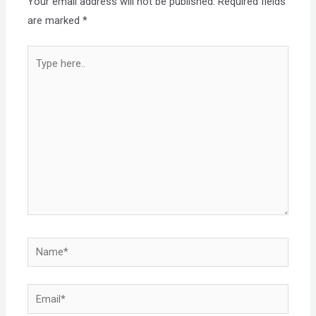
Your email address will not be published.
Required fields
are marked
*
Type
here..
Name*
Email*