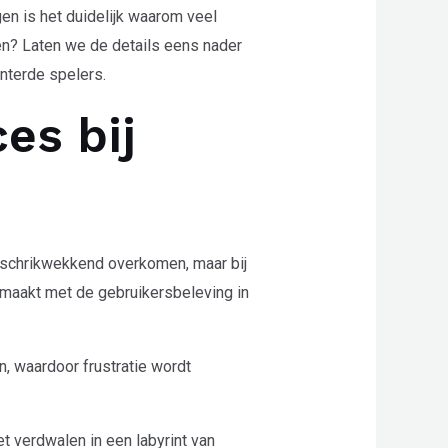
en is het duidelijk waarom veel
ten? Laten we de details eens nader
nterde spelers.
es bij
fschrikwekkend overkomen, maar bij
maakt met de gebruikersbeleving in
, waardoor frustratie wordt
et verdwalen in een labyrint van