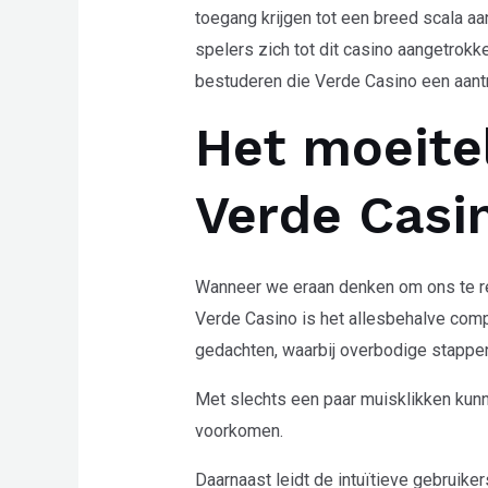
any
toegang krijgen tot een breed scala aa
problems
spelers zich tot dit casino aangetrokk
that
bestuderen die Verde Casino een aant
you
encounter
Het moeitel
using
the
Verde Casi
contact
form
on
Wanneer we eraan denken om ons te re
this
Verde Casino is het allesbehalve com
website.
gedachten, waarbij overbodige stappe
This
Met slechts een paar muisklikken kunn
site
voorkomen.
uses
the
Daarnaast leidt de intuïtieve gebruiker