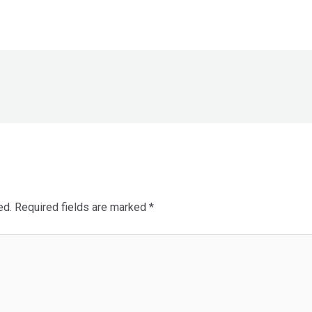
ed.
Required fields are marked
*