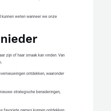
md kunnen weten wanneer we onze
enieder
aar zijn of haar smaak kan vinden. Van
n.
e vernieuwingen ontdekken, waaronder
t nieuwe strategische benaderingen,
ze favoriete games kunnen ontdekken.