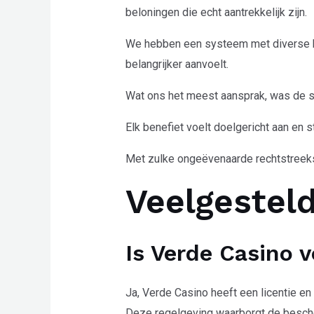
beloningen die echt aantrekkelijk zijn.
We hebben een systeem met diverse b
belangrijker aanvoelt.
Wat ons het meest aansprak, was de s
Elk benefiet voelt doelgericht aan en
Met zulke ongeëvenaarde rechtstreekse
Veelgestel
Is Verde Casino 
Ja, Verde Casino heeft een licentie en
Deze regelgeving waarborgt de bescher