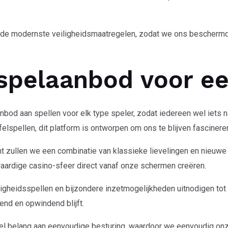
n de modernste veiligheidsmaatregelen, zodat we ons bescher
 spelaanbod voor e
bod aan spellen voor elk type speler, zodat iedereen wel iets n
lspellen, dit platform is ontworpen om ons te blijven fascinere
nt zullen we een combinatie van klassieke lievelingen en nieuw
waardige casino-sfeer direct vanaf onze schermen creëren.
rdigheidsspellen en bijzondere inzetmogelijkheden uitnodigen to
nd en opwindend blijft.
el belang aan eenvoudige besturing, waardoor we eenvoudig on