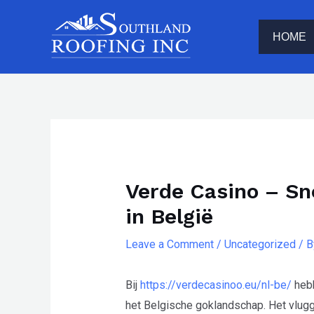
Skip
The
to
owner
HOME
content
of
this
website
has
Post
made
navigation
a
committment
Verde Casino – Sne
to
in België
accessibility
and
Leave a Comment
/
Uncategorized
/ 
inclusion,
please
Bij
https://verdecasinoo.eu/nl-be/
hebb
report
het Belgische goklandschap. Het vlug