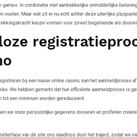
n games. In combinatie met aantrekkelijke onmiddellijke beloning
en voelen. Maar wat zit er nu echt achter deze uiterlijke pluspun
rekkingskracht keuze vormen voor zowel beginnende als doorwi
oze registratieproc
no
gistreren bij een nieuw online casino, kan het aanmeldproces a
plex. We hebben gemerkt dat hun efficiënte aanmeldproces is ge
n tot een minimum worden gereduceerd.
en we onze persoonlijke gegevens invoeren en profielen creëren
sinterface van de site ons naadloos door het traject, zodat we ni