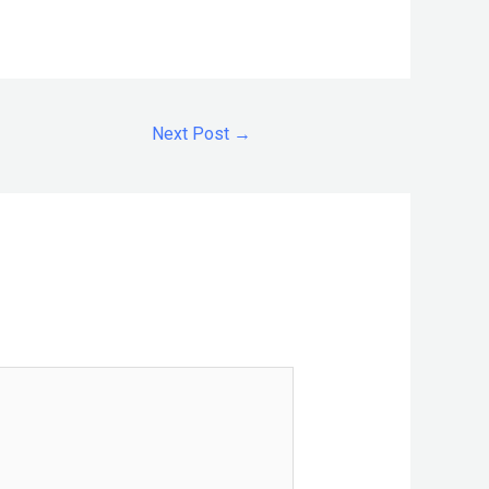
Next Post
→