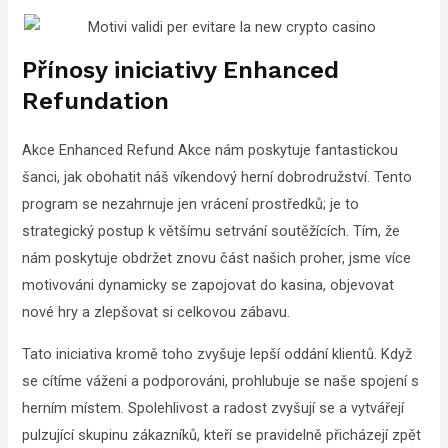
Přínosy iniciativy Enhanced
Refundation
Akce Enhanced Refund Akce nám poskytuje fantastickou
šanci, jak obohatit náš víkendový herní dobrodružství. Tento
program se nezahrnuje jen vrácení prostředků; je to
strategický postup k většímu setrvání soutěžících. Tím, že
nám poskytuje obdržet znovu část našich proher, jsme více
motivováni dynamicky se zapojovat do kasina, objevovat
nové hry a zlepšovat si celkovou zábavu.
Tato iniciativa kromě toho zvyšuje lepší oddání klientů. Když
se cítíme váženi a podporováni, prohlubuje se naše spojení s
herním místem. Spolehlivost a radost zvyšují se a vytvářejí
pulzující skupinu zákazníků, kteří se pravidelně přicházejí zpět