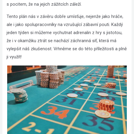
s pocitem, že na jejich zážitcích záleží.
Tento plán nás v závěru dobře umísťuje, nejenže jako hráče,
ale i jako spolupracovníky na vzrušující zábavní pouti. Každý
jeden týden si můžeme vychutnat adrenalin z hry s jistotou,
že i v okamžiku ztrát se nachází záchranná síť, která má
vylepšit náš zkušenost. Vrhněme se do této příležitosti a plně
ji využít!