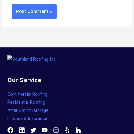
Our Service
Commercial Roofing
Residential Roofing
After Storm Damage
Finance & Insurance