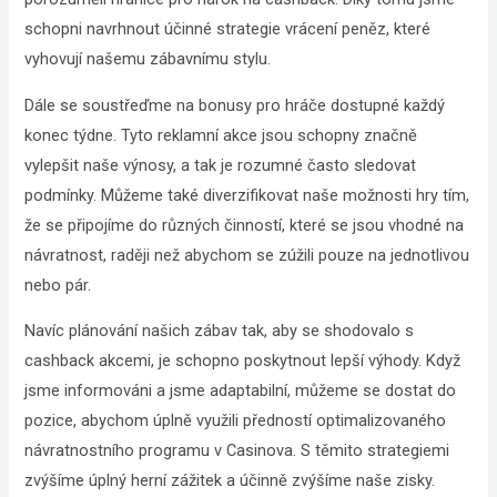
schopni navrhnout účinné strategie vrácení peněz, které
vyhovují našemu zábavnímu stylu.
Dále se soustřeďme na bonusy pro hráče dostupné každý
konec týdne. Tyto reklamní akce jsou schopny značně
vylepšit naše výnosy, a tak je rozumné často sledovat
podmínky. Můžeme také diverzifikovat naše možnosti hry tím,
že se připojíme do různých činností, které se jsou vhodné na
návratnost, raději než abychom se zúžili pouze na jednotlivou
nebo pár.
Navíc plánování našich zábav tak, aby se shodovalo s
cashback akcemi, je schopno poskytnout lepší výhody. Když
jsme informováni a jsme adaptabilní, můžeme se dostat do
pozice, abychom úplně využili předností optimalizovaného
návratnostního programu v Casinova. S těmito strategiemi
zvýšíme úplný herní zážitek a účinně zvýšíme naše zisky.