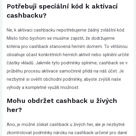
Potřebuji speciální kód k aktivaci
cashbacku?
Ne, k aktivaci cashbacku nepotřebujeme žádný zvláštní kód.
Místo toho bychom se musíme zajistit, že dodržujeme
kritéria pro cashback stanovená herním domem. To většinou
obsahuje účast konkrétních herních aktivit nebo splnění určité
částky vkladů. Jakmile tyto podmínky splníme, cashback se v
průběhu procesu aktivace samočinně přidá na náš účet. Je
nezbytné si ověřit obchodní podmínky, abyste zvýšili naše
výhody a kompletně využili možnost.
Mohu obdržet cashback u živých
her?
Ano, je možné získat cashback u živých her, ale je nezbytné
zkontrolovat podmínky nároku na cashback určené pro dané