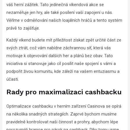
Compliance
váš herní zážitek. Tato jedinečná víkendová akce se
Check
nezaměřuje jen hry, ale také posílení vaší zapojení u nás.
plugin
Věříme v odměňování našich loajálních hráčů a tento systém
to
právě to zajišťuje.
enhance
Každý víkend budete mít příležitost získat zpět určité část ze
accessibility.
svých ztrát, což vám nabídne záchrannou síť, která vás
motivuje k objevování dalších her a plánů bez obav. Tato
iniciativa si stanovuje jako cíl posílit naše spojení s vámi a
podpořit živou komunitu, kde záleží na vašem entuziasmu a
účasti.
Rady pro maximalizaci cashbacku
Optimalizace cashbacku v herním zařízení Casinova se opírá
na několika snadných strategiích. Zaprvé bychom musíme
pravidelně kontrolovat naši činnost a prohry, abychom lépe
porozuměli hranice pro nárok na cashback. Díky tomu jsme