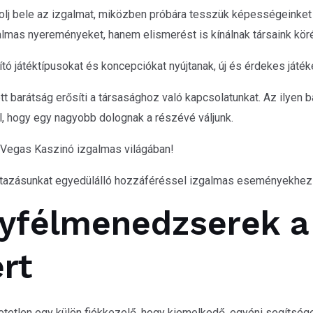
olj bele az izgalmat, miközben próbára tesszük képességeinket
mas nyereményeket, hanem elismerést is kínálnak társaink kör
ó játéktípusokat és koncepciókat nyújtanak, új és érdekes játék
ott barátság erősíti a társasághoz való kapcsolatunkat. Az ilye
l, hogy egy nagyobb dolognak a részévé váljunk.
n Vegas Kaszinó izgalmas világában!
utazásunkat egyedülálló hozzáféréssel izgalmas eseményekhez
gyfélmenedzserek a
rt
etlen egy külön fiókkezelő, hogy kiemelkedő, egyéni segítsége