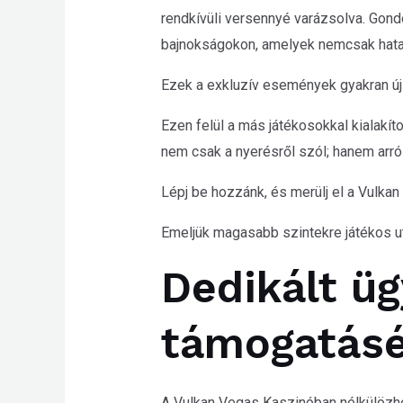
rendkívüli versennyé varázsolva. Gond
bajnokságokon, amelyek nemcsak hatal
Ezek a exkluzív események gyakran újít
Ezen felül a más játékosokkal kialakít
nem csak a nyerésről szól; hanem arró
Lépj be hozzánk, és merülj el a Vulka
Emeljük magasabb szintekre játékos 
Dedikált ü
támogatásé
A Vulkan Vegas Kaszinóban nélkülözhet