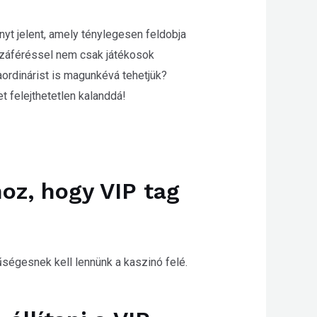
t jelent, amely ténylegesen feldobja
zzáféréssel nem csak játékosok
ordinárist is magunkévá tehetjük?
t felejthetetlen kalanddá!
oz, hogy VIP tag
 hűségesnek kell lennünk a kaszinó felé.