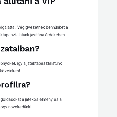
llítani a VIP
lgálattal. Végigvezetnek bennünket a
ktapasztalatunk javítása érdekében.
ozataiban?
őnyöket, így a játéktapasztalatunk
zközeinken!
rofilra?
egoldásokat a játékos élmény és a
ahogy növekedünk!