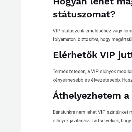
Hogyan lehet mag
státuszomat?
VIP státuszunk emeléséhez vagy lemin
folyamaton, biztosítva, hogy megértsü
Elérhetők VIP jut
Természetesen, a VIP előnyök mobilon i
kényelmesebb és élvezetesebb. Haszná
Áthelyezhetem a 
Bánatunkra nem lehet VIP szintünket m
előnyök javítására. Tartsd velünk, ho