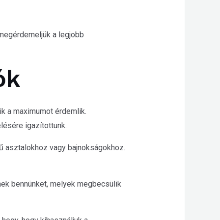
 megérdemeljük a legjobb
ók
ik a maximumot érdemlik.
ésére igazítottunk.
étű asztalokhoz vagy bajnokságokhoz.
tenek bennünket, melyek megbecsülik