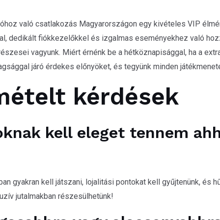
óhoz való csatlakozás Magyarországon egy kivételes VIP élmény
al, dedikált fiókkezelőkkel és izgalmas eseményekhez való ho
szesei vagyunk. Miért érnénk be a hétköznapisággal, ha a extra
tagsággal járó érdekes előnyöket, és tegyünk minden játékmenete
mételt kérdések
oknak kell eleget tennem ahh
ban gyakran kell játszani, lojalitási pontokat kell gyűjtenünk, és
uzív jutalmakban részesülhetünk!