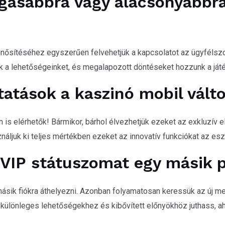
asabbra vagy alacsonyabbra á
ősítéséhez egyszerűen felvehetjük a kapcsolatot az ügyfélszo
k a lehetőségeinket, és megalapozott döntéseket hozzunk a játé
tatások a kaszinó mobil vált
s elérhetők! Bármikor, bárhol élvezhetjük ezeket az exkluzív el
ljuk ki teljes mértékben ezeket az innovatív funkciókat az es
VIP státuszomat egy másik p
ásik fiókra áthelyezni. Azonban folyamatosan keressük az új m
gy különleges lehetőségekhez és kibővített előnyökhöz juthass, 