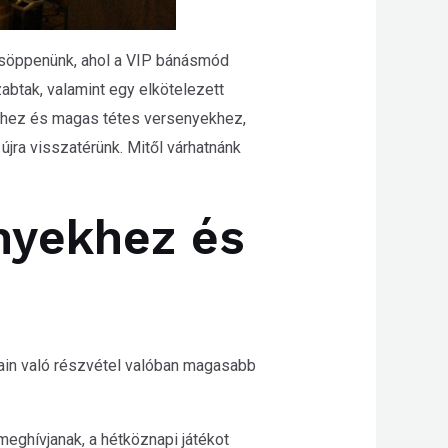
söppenünk, ahol a VIP bánásmód
abtak, valamint egy elkötelezett
khez és magas tétes versenyekhez,
jra visszatérünk. Mitől várhatnánk
nyekhez és
ain való részvétel valóban magasabb
meghívjanak, a hétköznapi játékot