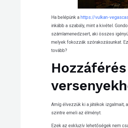
WP
ADA
Ha belépünk a
https://vulkan-vegasca
Compliance
inkább a szabály, mint a kivétel. Gond
Check
számlamenedzsert, aki összes igényü
plugin
melyek fokozzák szórakozásunkat. Ez a
to
tovább?
enhance
Hozzáférés
accessibility.
versenyekh
Amíg élvezzük ki a játékok izgalmait
szintre emeli az élményt.
Ezek az exkluzív lehetőségek nem csak 