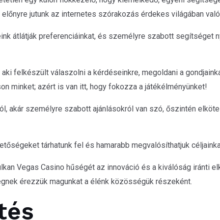
ló előnyre jutunk az internetes szórakozás érdekes világában val
k átlátják preferenciáinkat, és személyre szabott segítséget ny
 aki felkészült válaszolni a kérdéseinkre, megoldani a gondjainka
n minket; azért is van itt, hogy fokozza a játékélményünket!
l, akár személyre szabott ajánlásokról van szó, őszintén elköte
etőségeket tárhatunk fel és hamarabb megvalósíthatjuk céljainka
kan Vegas Casino hűségét az innováció és a kiválóság iránti elk
gnek érezzük magunkat a élénk közösségük részeként.
tés