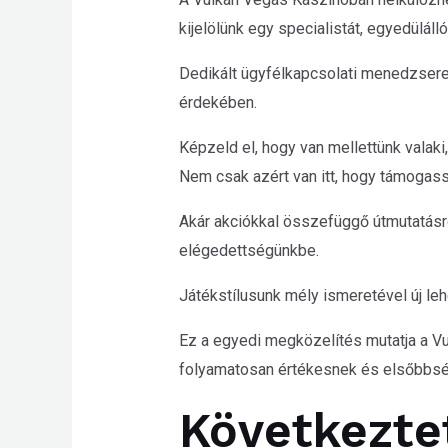
kijelölünk egy specialistát, egyedülál
Dedikált ügyfélkapcsolati menedzserein
érdekében.
Képzeld el, hogy van mellettünk valaki,
Nem csak azért van itt, hogy támogasso
Akár akciókkal összefüggő útmutatásró
elégedettségünkbe.
Játékstílusunk mély ismeretével új leh
Ez a egyedi megközelítés mutatja a Vul
folyamatosan értékesnek és elsőbbsé
Következte