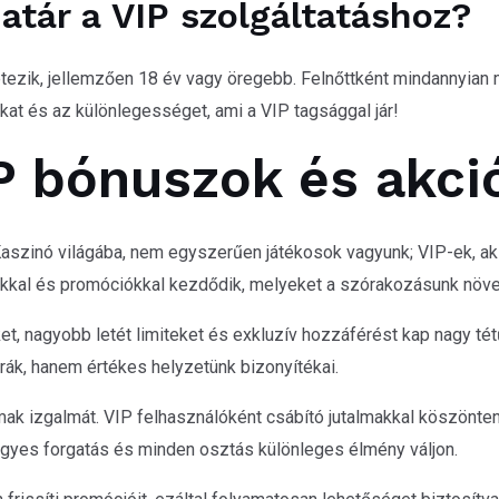
határ a VIP szolgáltatáshoz?
létezik, jellemzően 18 év vagy öregebb. Felnőttként mindannyian
akat és az különlegességet, ami a VIP tagsággal jár!
P bónuszok és akci
aszinó világába, nem egyszerűen játékosok vagyunk; VIP-ek, ak
akkal és promóciókkal kezdődik, melyeket a szórakozásunk növel
t, nagyobb letét limiteket és exkluzív hozzáférést kap nagy t
ák, hanem értékes helyzetünk bizonyítékai.
almak izgalmát. VIP felhasználóként csábító jutalmakkal köszön
egyes forgatás és minden osztás különleges élmény váljon.