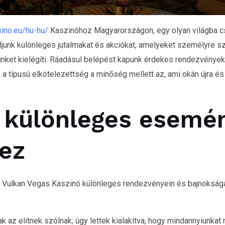
sino.eu/hu-hu/
Kaszinóhoz Magyarországon, egy olyan világba c
oljunk különleges jutalmakat és akciókat, amelyeket személyre sz
nket kielégíti. Ráadásul belépést kapunk érdekes rendezvénye
 típusú elkötelezettség a minőség mellett az, ami okán újra és ú
 különleges esemé
ez
, a Vulkan Vegas Kaszinó különleges rendezvényein és bajnokság
az elitnek szólnak; úgy lettek kialakítva, hogy mindannyiunkat 