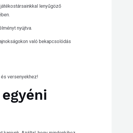
 játékostársainkkal lenyűgöző
ében.
élményt nyújtva.
n bajnokságokon való bekapcsolódás
 és versenyekhez!
 egyéni
t kapjunk. Azáltal, hogy mindenkihez