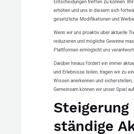
Entscheidungen treffen zu können. Wir
erhöhen und uns in diesem sich fortwä
gesetzliche Modifikationen und Werbe
Wenn wir uns proaktiv über aktuelle T
reduzieren und mögliche Gewinne maxi
Plattformen ermöglicht uns verantwortu
Darüber hinaus fördert ein immer aktu
und Erlebnisse teilen, tragen wir zu e
Wissen anerkennen und sicherstellen, 
Gemeinsam können wir unser Spiel auf
Steigerung 
ständige Ak