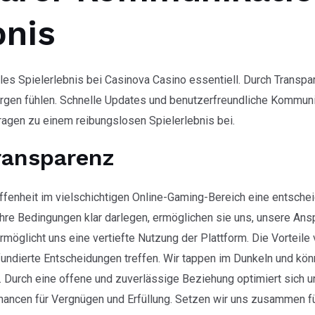
bnis
les Spielerlebnis bei Casinova Casino essentiell. Durch Transpar
orgen fühlen. Schnelle Updates und benutzerfreundliche Kommuni
tragen zu einem reibungslosen Spielerlebnis bei.
ransparenz
ffenheit im vielschichtigen Online-Gaming-Bereich eine entsche
ihre Bedingungen klar darlegen, ermöglichen sie uns, unsere Ans
ermöglicht uns eine vertiefte Nutzung der Plattform. Die Vorteil
fundierte Entscheidungen treffen. Wir tappen im Dunkeln und kön
Durch eine offene und zuverlässige Beziehung optimiert sich u
hancen für Vergnügen und Erfüllung. Setzen wir uns zusammen für