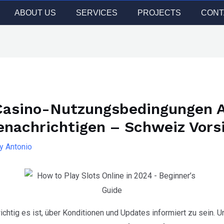
ABOUT US
SERVICES
PROJECTS
CONT
asino-Nutzungsbedingungen A
achrichtigen – Schweiz Vorsi
By
Antonio
ichtig es ist, über Konditionen und Updates informiert zu sein. 