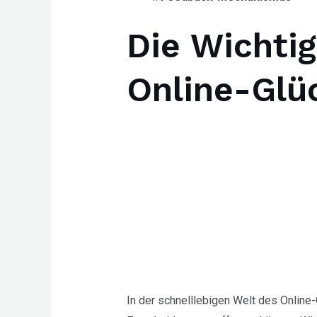
WP
ADA
Die Wichti
Compliance
Check
Online-Glü
plugin
to
enhance
accessibility.
In der schnelllebigen Welt des Online-G