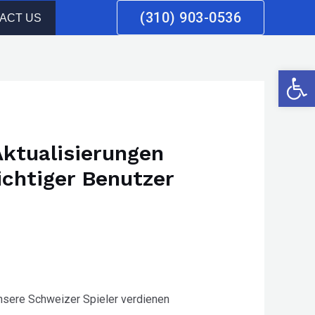
(310) 903-0536
ACT US
Open 
ktualisierungen
chtiger Benutzer
Unsere Schweizer Spieler verdienen