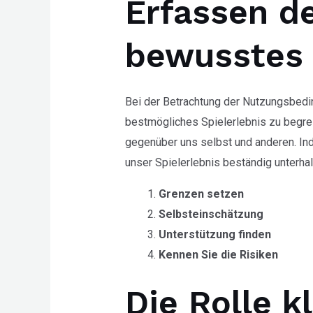
Erfassen d
bewusstes 
Bei der Betrachtung der Nutzungsbedin
bestmögliches Spielerlebnis zu begrei
gegenüber uns selbst und anderen. Ind
unser Spielerlebnis beständig unterhal
Grenzen setzen
Selbsteinschätzung
Unterstützung finden
Kennen Sie die Risiken
Die Rolle 