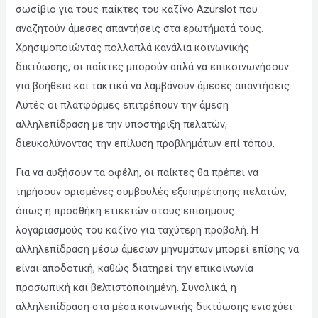
σωσίβιο για τους παίκτες του καζίνο Azurslot που
αναζητούν άμεσες απαντήσεις στα ερωτήματά τους.
Χρησιμοποιώντας πολλαπλά κανάλια κοινωνικής
δικτύωσης, οι παίκτες μπορούν απλά να επικοινωνήσουν
για βοήθεια και τακτικά να λαμβάνουν άμεσες απαντήσεις.
Αυτές οι πλατφόρμες επιτρέπουν την άμεση
αλληλεπίδραση με την υποστήριξη πελατών,
διευκολύνοντας την επίλυση προβλημάτων επί τόπου.
Για να αυξήσουν τα οφέλη, οι παίκτες θα πρέπει να
τηρήσουν ορισμένες συμβουλές εξυπηρέτησης πελατών,
όπως η προσθήκη ετικετών στους επίσημους
λογαριασμούς του καζίνο για ταχύτερη προβολή. Η
αλληλεπίδραση μέσω άμεσων μηνυμάτων μπορεί επίσης να
είναι αποδοτική, καθώς διατηρεί την επικοινωνία
προσωπική και βελτιστοποιημένη. Συνολικά, η
αλληλεπίδραση στα μέσα κοινωνικής δικτύωσης ενισχύει