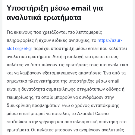
Υποστήριξη μέσω email για
αναλυτικά ερωτήματα
Για εκείνους που χρειάζονται πιο λεπτομερείς
πληροφορίες ή έχουν ειδικές ανησυχίες, το
https://azur-
slot.org/el-gr
παρέχει υποστήριξη μέσω email που καλύπτει
αναλυτικά ερωτήματα. Αυτή η επιλογή επιτρέπει στους
πελάτες να διατυπώνουν τις ερωτήσεις τους πιο αναλυτικά
και να λαμβάνουν εξατομικευμένες απαντήσεις. Ένα από τα
σημαντικά πλεονεκτήματα της υποστήριξης μέσω email
είναι η δυνατότητα συμπερίληψης στιγμιότυπων οθόνης ή
τεκμηρίωσης, τα οποία μπορούν να συνδράμουν στην
διευκρίνιση προβλημάτων. Ενώ ο χρόνος ανταπόκρισης
μέσω email μπορεί να ποικίλει, το Azurslot Casino
επιδιώκει στην γρήγορη και αποτελεσματική απάντηση στα
ερωτήματα. Οι πελάτες μπορούν να αναμένουν αναλυτικές