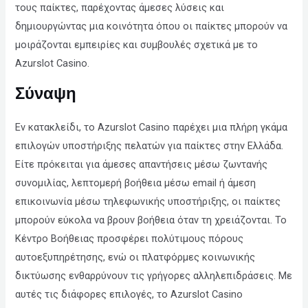
τους παίκτες, παρέχοντας άμεσες λύσεις και
δημιουργώντας μια κοινότητα όπου οι παίκτες μπορούν να
μοιράζονται εμπειρίες και συμβουλές σχετικά με το
Azurslot Casino.
Σύναψη
Εν κατακλείδι, το Azurslot Casino παρέχει μια πλήρη γκάμα
επιλογών υποστήριξης πελατών για παίκτες στην Ελλάδα.
Είτε πρόκειται για άμεσες απαντήσεις μέσω ζωντανής
συνομιλίας, λεπτομερή βοήθεια μέσω email ή άμεση
επικοινωνία μέσω τηλεφωνικής υποστήριξης, οι παίκτες
μπορούν εύκολα να βρουν βοήθεια όταν τη χρειάζονται. Το
Κέντρο Βοήθειας προσφέρει πολύτιμους πόρους
αυτοεξυπηρέτησης, ενώ οι πλατφόρμες κοινωνικής
δικτύωσης ενθαρρύνουν τις γρήγορες αλληλεπιδράσεις. Με
αυτές τις διάφορες επιλογές, το Azurslot Casino