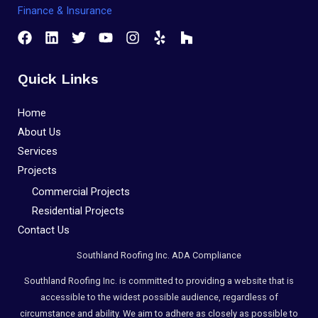
Finance & Insurance
Quick Links
Home
About Us
Services
Projects
Commercial Projects
Residential Projects
Contact Us
Southland Roofing Inc. ADA Compliance
Southland Roofing Inc. is committed to providing a website that is
accessible to the widest possible audience, regardless of
circumstance and ability. We aim to adhere as closely as possible to