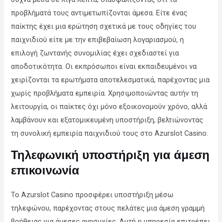
Compliance
προβλήματά τους αντιμετωπίζονται άμεσα. Είτε ένας
Check
παίκτης έχει μια ερώτηση σχετικά με τους οδηγίες του
plugin
παιχνιδιού είτε με την επιβεβαίωση λογαριασμού, η
to
επιλογή ζωντανής συνομιλίας έχει σχεδιαστεί για
enhance
αποδοτικότητα. Οι εκπρόσωποι είναι εκπαιδευμένοι να
accessibility.
χειρίζονται τα ερωτήματα αποτελεσματικά, παρέχοντας μια
χωρίς προβλήματα εμπειρία. Χρησιμοποιώντας αυτήν τη
λειτουργία, οι παίκτες όχι μόνο εξοικονομούν χρόνο, αλλά
λαμβάνουν και εξατομικευμένη υποστήριξη, βελτιώνοντας
τη συνολική εμπειρία παιχνιδιού τους στο Azurslot Casino.
Τηλεφωνική υποστήριξη για άμεση
επικοινωνία
Το Azurslot Casino προσφέρει υποστήριξη μέσω
τηλεφώνου, παρέχοντας στους πελάτες μια άμεση γραμμή
βοήθειας για άμεσες ανησυχίες. Αυτή η υπηρεσία επιτρέπει