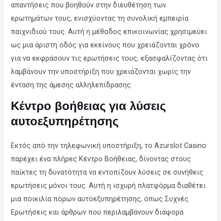
απαντήσεις που βοηθούν στην διευθέτηση των
ερωτημάτων τους, ενισχύοντας τη συνολική εμπειρία
παιχνιδιού τους. Αυτή η μέθοδος επικοινωνίας χρησιμεύει
ως μια άριστη οδός για εκείνους που χρειάζονται χρόνο
για να εκφράσουν τις ερωτήσεις τους, εξασφαλίζοντας ότι
λαμβάνουν την υποστήριξη που χρειάζονται χωρίς την
ένταση της άμεσης αλληλεπίδρασης.
Κέντρο βοήθειας για λύσεις
αυτοεξυπηρέτησης
Εκτός από την τηλεφωνική υποστήριξη, το Azurslot Casino
παρέχει ένα πλήρες Κέντρο Βοήθειας, δίνοντας στους
παίκτες τη δυνατότητα να εντοπίζουν λύσεις σε συνήθεις
ερωτήσεις μόνοι τους. Αυτή η ισχυρή πλατφόρμα διαθέτει
μια ποικιλία πόρων αυτοεξυπηρέτησης, όπως Συχνές
Ερωτήσεις και άρθρων που περιλαμβάνουν διάφορα