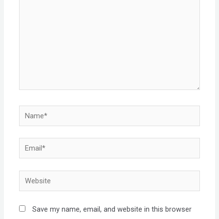
Name*
Email*
Website
Save my name, email, and website in this browser