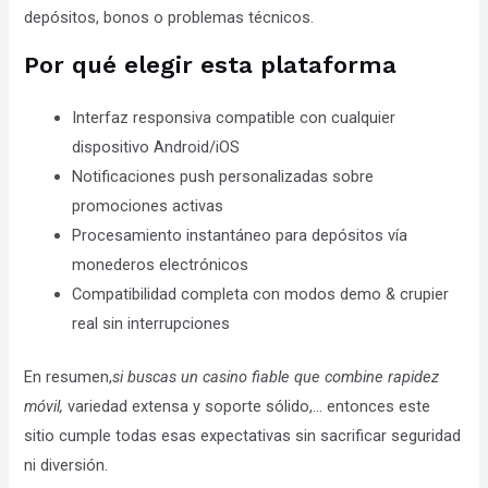
depósitos, bonos o problemas técnicos.
Por qué elegir esta plataforma
Interfaz responsiva compatible con cualquier
dispositivo Android/iOS
Notificaciones push personalizadas sobre
promociones activas
Procesamiento instantáneo para depósitos vía
monederos electrónicos
Compatibilidad completa con modos demo & crupier
real sin interrupciones
En resumen,
si buscas un casino fiable que combine rapidez
móvil,
variedad extensa ​y soporte sólido,…​ entonces este
sitio cumple todas esas expectativas sin sacrificar seguridad
ni diversión.