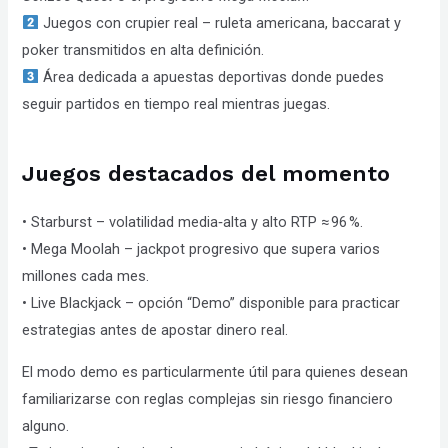
Juegos con crupier real – ruleta americana, baccarat y
poker transmitidos en alta definición.
Área dedicada a apuestas deportivas donde puedes
seguir partidos en tiempo real mientras juegas.
Juegos destacados del momento
• Starburst – volatilidad media‑alta y alto RTP ≈ 96 %.
• Mega Moolah – jackpot progresivo que supera varios
millones cada mes.
• Live Blackjack – opción “Demo” disponible para practicar
estrategias antes de apostar dinero real.
El modo demo es particularmente útil para quienes desean
familiarizarse con reglas complejas sin riesgo financiero
alguno.