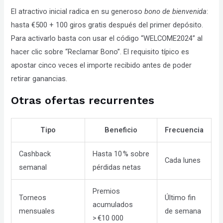
El atractivo inicial radica en su generoso
bono de bienvenida
:
hasta €500 + 100 giros gratis después del primer depósito.
Para activarlo basta con usar el código “WELCOME2024” al
hacer clic sobre “Reclamar Bono”. El requisito típico es
apostar cinco veces el importe recibido antes de poder
retirar ganancias.
Otras ofertas recurrentes
Tipo
Beneficio
Frecuencia
Cashback
Hasta 10 % sobre
Cada lunes
semanal
pérdidas netas
Premios
Torneos
Último fin
acumulados
mensuales
de semana
> €10 000