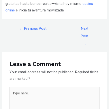
gratuitas hasta bonos reales—visita hoy mismo
casino
online
e inicia tu aventura movilizada.
←
Previous Post
Next
Post
→
Leave a Comment
Your email address will not be published.
Required fields
are marked
*
Type
here..