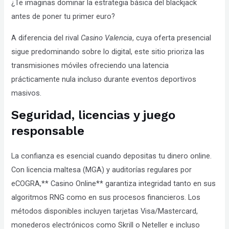
¿Te imaginas dominar la estrategia básica del blackjack
antes de poner tu primer euro?
A diferencia del rival
Casino Valencia
, cuya oferta presencial
sigue predominando sobre lo digital, este sitio prioriza las
transmisiones móviles ofreciendo una latencia
prácticamente nula incluso durante eventos deportivos
masivos.
Seguridad, licencias y juego
responsable
La confianza es esencial cuando depositas tu dinero online.​
Con licencia maltesa (MGA) y auditorías regulares por
eCOGRA,** Casino Online** garantiza integridad tanto en sus
algoritmos RNG como en sus procesos financieros.​ Los
métodos disponibles incluyen tarjetas Visa/Mastercard,
monederos electrónicos como Skrill o Neteller e incluso