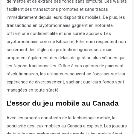
de mettre et de extraire des fonds sans difficulté. Ces wallets
Compliance
facilitent des transactions promptes et sans tracas
Check
immédiatement depuis leurs dispositifs mobiles. De plus, les
plugin
transactions en cryptomonnaies gagnent en notoriété,
to
offrant une confidentialité et une sûreté accrues. Les
enhance
cryptomonnaies comme Bitcoin et Ethereum respectent non
accessibility.
seulement des règles de protection rigoureuses, mais
proposent également des délais de gestion plus véloces que
les façons traditionnelles. Grâce à ces options de paiement
révolutionnaires, les utilisateurs peuvent se focaliser sur leur
expérience de divertissement, sachant que leurs fonds sont
managées en toute sûreté.
L’essor du jeu mobile au Canada
Avec les progrès constants de la technologie mobile, la
popularité des jeux mobiles au Canada a explosé. Les joueurs