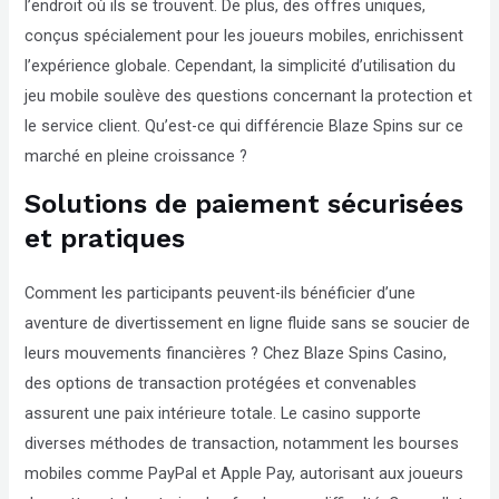
l’endroit où ils se trouvent. De plus, des offres uniques,
that
conçus spécialement pour les joueurs mobiles, enrichissent
you
l’expérience globale. Cependant, la simplicité d’utilisation du
encounter
jeu mobile soulève des questions concernant la protection et
using
le service client. Qu’est-ce qui différencie Blaze Spins sur ce
the
marché en pleine croissance ?
contact
Solutions de paiement sécurisées
form
et pratiques
on
this
Comment les participants peuvent-ils bénéficier d’une
website.
aventure de divertissement en ligne fluide sans se soucier de
This
leurs mouvements financières ? Chez Blaze Spins Casino,
site
des options de transaction protégées et convenables
uses
assurent une paix intérieure totale. Le casino supporte
the
diverses méthodes de transaction, notamment les bourses
WP
mobiles comme PayPal et Apple Pay, autorisant aux joueurs
ADA