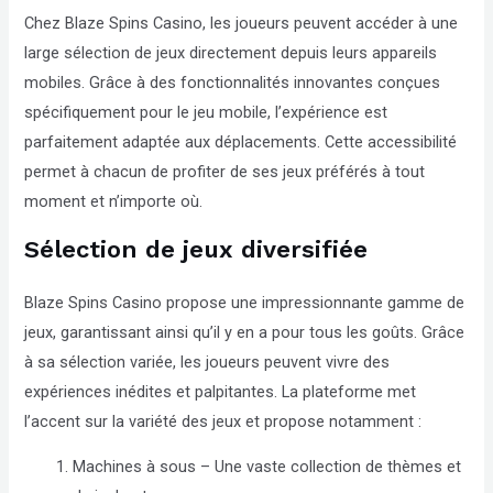
Chez Blaze Spins Casino, les joueurs peuvent accéder à une
large sélection de jeux directement depuis leurs appareils
mobiles. Grâce à des fonctionnalités innovantes conçues
spécifiquement pour le jeu mobile, l’expérience est
parfaitement adaptée aux déplacements. Cette accessibilité
permet à chacun de profiter de ses jeux préférés à tout
moment et n’importe où.
Sélection de jeux diversifiée
Blaze Spins Casino propose une impressionnante gamme de
jeux, garantissant ainsi qu’il y en a pour tous les goûts. Grâce
à sa sélection variée, les joueurs peuvent vivre des
expériences inédites et palpitantes. La plateforme met
l’accent sur la variété des jeux et propose notamment :
Machines à sous – Une vaste collection de thèmes et