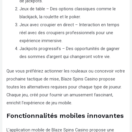
de jackpots.
Jeux de table – Des options classiques comme le
blackjack, la roulette et le poker.
Jeux avec croupier en direct – Interaction en temps
réel avec des croupiers professionnels pour une
expérience immersive.
Jackpots progressifs – Des opportunités de gagner
des sommes d’argent qui changeront votre vie.
Que vous préfériez actionner les rouleaux ou concevoir votre
prochaine tactique de mise, Blaze Spins Casino propose
toutes les alternatives requises pour chaque type de joueur.
Chaque jeu, créé pour fournir un amusement fascinant,
enrichit l’expérience de jeu mobile.
Fonctionnalités mobiles innovantes
L’application mobile de Blaze Spins Casino propose une