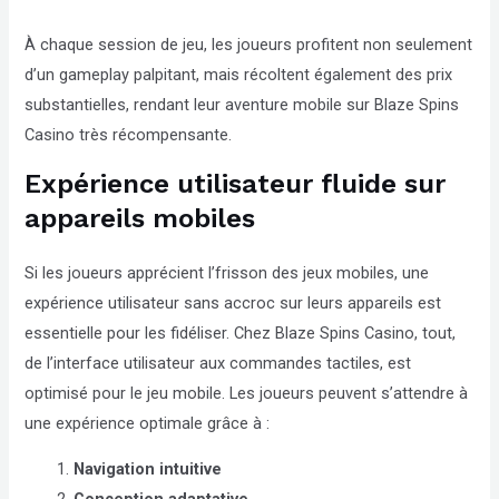
À chaque session de jeu, les joueurs profitent non seulement
d’un gameplay palpitant, mais récoltent également des prix
substantielles, rendant leur aventure mobile sur Blaze Spins
Casino très récompensante.
Expérience utilisateur fluide sur
appareils mobiles
Si les joueurs apprécient l’frisson des jeux mobiles, une
expérience utilisateur sans accroc sur leurs appareils est
essentielle pour les fidéliser. Chez Blaze Spins Casino, tout,
de l’interface utilisateur aux commandes tactiles, est
optimisé pour le jeu mobile. Les joueurs peuvent s’attendre à
une expérience optimale grâce à :
Navigation intuitive