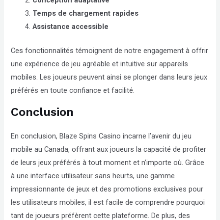
Conception adaptative
Temps de chargement rapides
Assistance accessible
Ces fonctionnalités témoignent de notre engagement à offrir
une expérience de jeu agréable et intuitive sur appareils
mobiles. Les joueurs peuvent ainsi se plonger dans leurs jeux
préférés en toute confiance et facilité.
Conclusion
En conclusion, Blaze Spins Casino incarne l’avenir du jeu
mobile au Canada, offrant aux joueurs la capacité de profiter
de leurs jeux préférés à tout moment et n’importe où. Grâce
à une interface utilisateur sans heurts, une gamme
impressionnante de jeux et des promotions exclusives pour
les utilisateurs mobiles, il est facile de comprendre pourquoi
tant de joueurs préfèrent cette plateforme. De plus, des