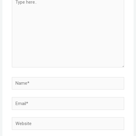
here..
Name*
Email*
Website