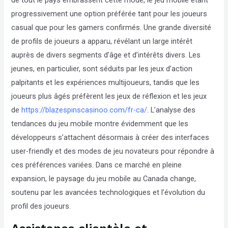
de tout le pays embrassent cette mode, le jeu mobile étant
progressivement une option préférée tant pour les joueurs
casual que pour les gamers confirmés. Une grande diversité
de profils de joueurs a apparu, révélant un large intérêt
auprès de divers segments d’âge et d’intérêts divers. Les
jeunes, en particulier, sont séduits par les jeux d’action
palpitants et les expériences multijoueurs, tandis que les
joueurs plus âgés préfèrent les jeux de réflexion et les jeux
de
https://blazespinscasinoo.com/fr-ca/
. L’analyse des
tendances du jeu mobile montre évidemment que les
développeurs s’attachent désormais à créer des interfaces
user-friendly et des modes de jeu novateurs pour répondre à
ces préférences variées. Dans ce marché en pleine
expansion, le paysage du jeu mobile au Canada change,
soutenu par les avancées technologiques et l’évolution du
profil des joueurs.