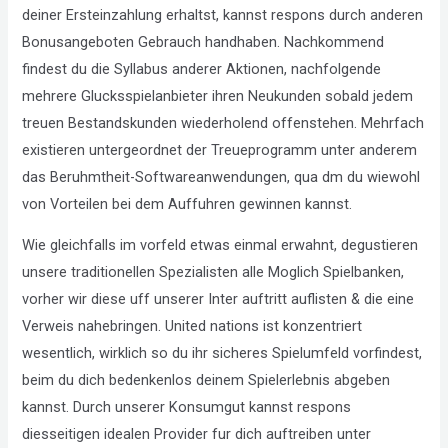
deiner Ersteinzahlung erhaltst, kannst respons durch anderen
Bonusangeboten Gebrauch handhaben. Nachkommend
findest du die Syllabus anderer Aktionen, nachfolgende
mehrere Glucksspielanbieter ihren Neukunden sobald jedem
treuen Bestandskunden wiederholend offenstehen. Mehrfach
existieren untergeordnet der Treueprogramm unter anderem
das Beruhmtheit-Softwareanwendungen, qua dm du wiewohl
von Vorteilen bei dem Auffuhren gewinnen kannst.
Wie gleichfalls im vorfeld etwas einmal erwahnt, degustieren
unsere traditionellen Spezialisten alle Moglich Spielbanken,
vorher wir diese uff unserer Inter auftritt auflisten & die eine
Verweis nahebringen. United nations ist konzentriert
wesentlich, wirklich so du ihr sicheres Spielumfeld vorfindest,
beim du dich bedenkenlos deinem Spielerlebnis abgeben
kannst. Durch unserer Konsumgut kannst respons
diesseitigen idealen Provider fur dich auftreiben unter