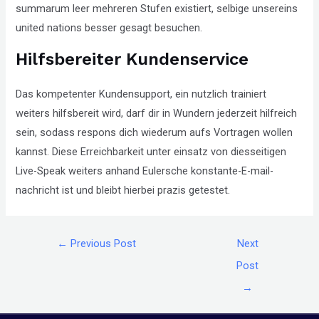
summarum leer mehreren Stufen existiert, selbige unsereins
united nations besser gesagt besuchen.
Hilfsbereiter Kundenservice
Das kompetenter Kundensupport, ein nutzlich trainiert
weiters hilfsbereit wird, darf dir in Wundern jederzeit hilfreich
sein, sodass respons dich wiederum aufs Vortragen wollen
kannst. Diese Erreichbarkeit unter einsatz von diesseitigen
Live-Speak weiters anhand Eulersche konstante-E-mail-
nachricht ist und bleibt hierbei prazis getestet.
←
Previous Post
Next
Post
→