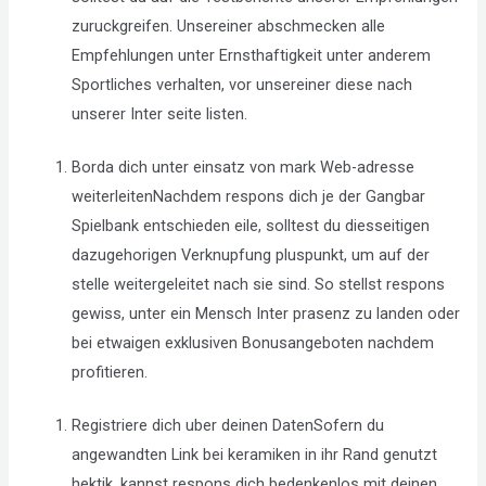
that
zuruckgreifen. Unsereiner abschmecken alle
you
Empfehlungen unter Ernsthaftigkeit unter anderem
encounter
Sportliches verhalten, vor unsereiner diese nach
using
unserer Inter seite listen.
the
Borda dich unter einsatz von mark Web-adresse
contact
weiterleitenNachdem respons dich je der Gangbar
form
Spielbank entschieden eile, solltest du diesseitigen
on
dazugehorigen Verknupfung pluspunkt, um auf der
this
stelle weitergeleitet nach sie sind. So stellst respons
website.
gewiss, unter ein Mensch Inter prasenz zu landen oder
This
bei etwaigen exklusiven Bonusangeboten nachdem
site
profitieren.
uses
the
Registriere dich uber deinen DatenSofern du
WP
angewandten Link bei keramiken in ihr Rand genutzt
ADA
hektik, kannst respons dich bedenkenlos mit deinen